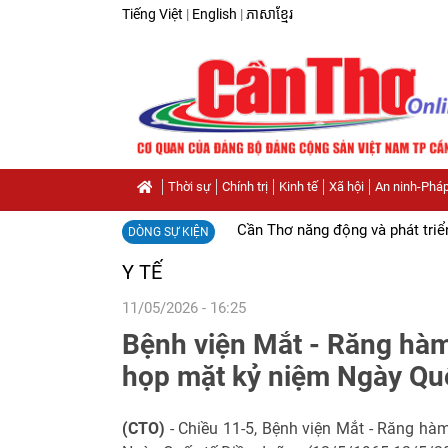
Tiếng Việt
|
English
|
ភាសាខ្មែរ
Thời sự
Chính trị
Kinh tế
Xã hội
An ninh-Pháp
Cần Thơ năng động và phát triể
DÒNG SỰ KIỆN
Y TẾ
11/05/2026 - 16:25
Bệnh viện Mắt - Răng hà
họp mặt kỷ niệm Ngày Qu
(CTO)
- Chiều 11-5, Bệnh viện Mắt - Răng h