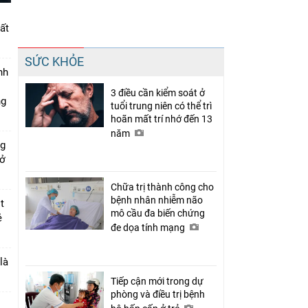
ất
Chia sẻ
SỨC KHỎE
Facebook
nh
3 điều cần kiểm soát ở
ng
tuổi trung niên có thể trì
hoãn mất trí nhớ đến 13
năm
ng
 ở
Chữa trị thành công cho
bệnh nhân nhiễm não
t
mô cầu đa biến chứng
ẻ
đe dọa tính mạng
là
Tiếp cận mới trong dự
phòng và điều trị bệnh