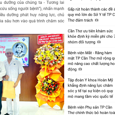
ều dưỡng của chúng ta - Tương lai
 cứu sống người bệnh”), nhấn mạnh
Gấp rút hoàn thành các đề 
điều dưỡng phát huy năng lực, chủ
quy mô lớn do Sở Y tế TP 
Thơ đảm trách
ia sâu hơn vào quá trình chăm sóc
Cần Thơ ưu tiên khám sức
khỏe định kỳ miễn phí cho 
nhóm đối tượng
Bệnh viện Mắt - Răng hàm
mặt TP Cần Thơ mở rộng q
mô nâng cao chất lượng ho
động
Tập đoàn Y khoa Hoàn Mỹ
khẳng định năng lực chăm
sóc y tế tại sự kiện có quy
mô mang tầm vóc quốc tế
Bệnh viện Phụ sản TP Cần
Thơ chính thức bỏ hoàn to