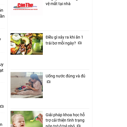
vệ mắt tại nhà
án
Cần
Điều gì xảy ra khi ăn 1
7
trái bơ mỗi ngày?
uy
ạt
Uống nước đúng và đủ
Giải pháp khoa học hỗ
trợ cải thiện tình trạng
àn
nôn trớ ở trẻ nhỏ