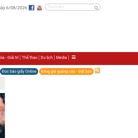
gày 6/08/2026
a - Giải trí
Thể thao
Du lịch
Media
Đọc báo giấy Online
Bảng giá quảng cáo - Đặt báo