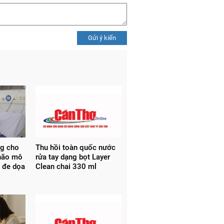
Gửi ý kiến
ng cho
Thu hồi toàn quốc nước
não mô
rửa tay dạng bọt Layer
 đe dọa
Clean chai 330 ml