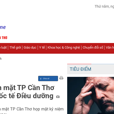
Thứ năm, n
 luật
Thế giới
Giáo dục
Y tế
Khoa học & Công nghệ
Chuyển đổi số
Văn hó
n
TIÊU ĐIỂM
m mặt TP Cần Thơ
ốc tế Điều dưỡng
àm mặt TP Cần Thơ họp mặt kỷ niệm