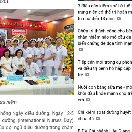
026).
3 điều cần kiểm soát ở tuổi
trung niên có thể trì hoãn m
trí nhớ đến 13 năm
Chữa trị thành công cho bệ
nhân nhiễm não mô cầu đa
biến chứng đe dọa tính mạ
Tiếp cận mới trong dự phò
và điều trị bệnh hô hấp cấp
trẻ
Nuôi con bằng sữa mẹ - mộ
khởi đầu khỏe mạnh cho tr
em
lưu niệm.
Chỉ kiểm soát đường huyết 
n thống Ngày điều dưỡng. Ngày 12-5
chưa đủ
dưỡng (International Nurses Day)
ủa đội ngũ điều dưỡng trong chăm
BIDV Chi nhánh Hậu Giang