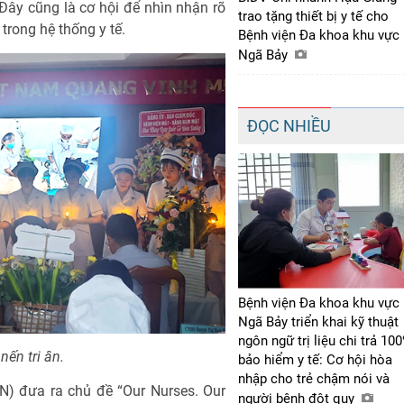
Đây cũng là cơ hội để nhìn nhận rõ
trao tặng thiết bị y tế cho
trong hệ thống y tế.
Bệnh viện Đa khoa khu vực
Ngã Bảy
ĐỌC NHIỀU
Bệnh viện Đa khoa khu vực
Ngã Bảy triển khai kỹ thuật
ngôn ngữ trị liệu chi trả 10
nến tri ân.
bảo hiểm y tế: Cơ hội hòa
nhập cho trẻ chậm nói và
N) đưa ra chủ đề “Our Nurses. Our
người bệnh đột quỵ