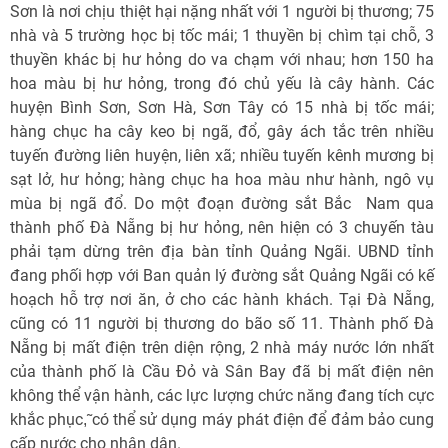
Sơn là nơi chịu thiệt hại nặng nhất với 1 người bị thương; 75
nhà và 5 trường học bị tốc mái; 1 thuyền bị chìm tại chỗ, 3
thuyền khác bị hư hỏng do va chạm với nhau; hơn 150 ha
hoa màu bị hư hỏng, trong đó chủ yếu là cây hành. Các
huyện Bình Sơn, Sơn Hà, Sơn Tây có 15 nhà bị tốc mái;
hàng chục ha cây keo bị ngã, đổ, gây ách tắc trên nhiều
tuyến đường liên huyện, liên xã; nhiều tuyến kênh mương bị
sạt lở, hư hỏng; hàng chục ha hoa màu như hành, ngô vụ
mùa bị ngã đổ. Do một đoạn đường sắt Bắc  Nam qua
thành phố Đà Nẵng bị hư hỏng, nên hiện có 3 chuyến tàu
phải tạm dừng trên địa bàn tỉnh Quảng Ngãi. UBND tỉnh
đang phối hợp với Ban quản lý đường sắt Quảng Ngãi có kế
hoạch hỗ trợ nơi ăn, ở cho các hành khách. Tại Đà Nẵng,
cũng có 11 người bị thương do bão số 11. Thành phố Đà
Nẵng bị mất điện trên diện rộng, 2 nhà máy nước lớn nhất
của thành phố là Cầu Đỏ và Sân Bay đã bị mất điện nên
không thể vận hành, các lực lượng chức năng đang tích cực
khắc phục,̃ có thể sử dụng máy phát điện để đảm bảo cung
cấp nước cho nhân dân.