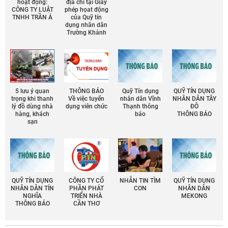
hoạt động:
địa chỉ tại Giấy
CÔNG TY LUẬT
phép họat động
TNHH TRẦN Á
của Quỹ tín
dụng nhân dân
Trường Khánh
5 lưu ý quan
THÔNG BÁO
Quỹ Tín dụng
QUỸ TÍN DỤNG
trọng khi thanh
Về việc tuyển
nhân dân Vĩnh
NHÂN DÂN TÂY
lý đồ dùng nhà
dụng viên chức
Thạnh thông
ĐÔ
hàng, khách
báo
THÔNG BÁO
sạn
QUỸ TÍN DỤNG
CÔNG TY CỔ
NHẮN TIN TÌM
QUỸ TÍN DỤNG
NHÂN DÂN TÍN
PHẦN PHÁT
CON
NHÂN DÂN
NGHĨA
TRIỂN NHÀ
MEKONG
THÔNG BÁO
CẦN THƠ