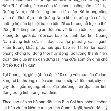
Đức Phát đánh giá cao công tác phòng chống bão số 11 tại
Quảng Nam, nhất là công tác sơ tán dân. Bộ trưởng cũng
yêu cầu lãnh đạo tỉnh Quảng Nam khẩn trường rà soát lại
những hộ dân bị thiệt hại do bão để có hướng hỗ trợ kịp thời
đồng thời lên phương án đối phó với lũ sau bão; kiên quyết
không để người dân đói sau bão, lũ. Lãnh đạo tỉnh Quảng
Nam đang tích cực chỉ đạo các địa phương, các ngành
khẩn trương khắc phục hậu quả bão số 11, lên kế hoạch
phòng chống lũ, đồng thời huy động lực lượng thanh niên,
đoàn thể giúp nhân dân dựng lại nhà cửa, sớm ổn định chỗ
ở, tiếp tục sản xuất.
Tại Quảng Trị, gió giật từ cấp 9-10 cùng với mưa lớn đã làm
8 người bị thương, nhiều căn nhà bị sập và tốc mái, cây cối
gãy đổ ngổn ngang, nhiều địa phương trên địa bàn tỉnh
đang trong tình trạng mất điện.
Theo báo cáo sơ bộ ban đầu của Ban Chỉ huy phòng chống
lụt bão và tìm kiếm cứu nạn tỉnh Quảng Ngãi, huyện đảo Lý