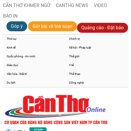
CẦN THƠ KHMER NGỮ
CANTHO NEWS
VIDEO
BÁO IN
Góp ý
Gửi bài về toà soạn
Quảng cáo - Đặt báo
Thời sự
Chính trị
Kinh tế
Xã hội - Pháp luật
Quốc phòng - An ninh
Thế giới
Giáo dục
Y tế
Văn hóa - Giải trí
Thể thao
Du lịch
Công nghệ