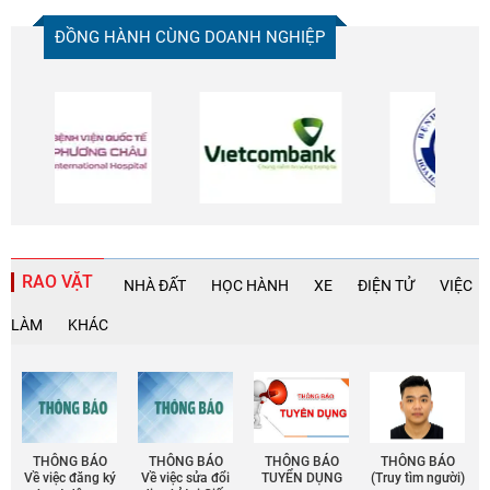
ĐỒNG HÀNH CÙNG DOANH NGHIỆP
RAO VẶT
NHÀ ĐẤT
HỌC HÀNH
XE
ĐIỆN TỬ
VIỆC
LÀM
KHÁC
THÔNG BÁO
THÔNG BÁO
THÔNG BÁO
THÔNG BÁO
Về việc đăng ký
Về việc sửa đổi
TUYỂN DỤNG
(Truy tìm người)