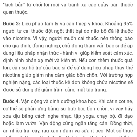
"kịch bản" từ chối lời mời và tránh xa các quầy bán thuốc
quen thuộc.
Bước 3:
Liệu pháp tâm lý và can thiệp y khoa. Khoảng 95%
người tự cai thuốc đột ngột thất bại do não bộ đã lệ thuộc
vào nicotine. Vì vậy, người muốn cai thuốc nên thông báo
cho gia đình, đồng nghiệp; chủ động tham vấn bác sĩ để áp
dụng liệu pháp nhận thức - hành vi giúp kiểm soát cảm xúc,
định hình phản xạ mới và kiên trì. Nếu cơn thèm thuốc quá
lớn, cần sự hỗ trợ của bác sĩ để sử dụng liệu pháp thay thế
nicotine giúp giảm nhẹ cảm giác bồn chồn. Với trường hợp
nghiện nặng, các loại thuốc kê đơn không chứa nicotine sẽ
được sử dụng để giảm trầm cảm, mất tập trung.
Bước 4:
Vận động và dinh dưỡng khoa học. Khi cắt nicotine,
cơ thể sẽ phản ứng bằng sự bực bội, bồn chồn, vì vậy hãy
xoa dịu bằng cách nghe nhạc, tập yoga, chạy bộ, đi dạo
hoặc làm vườn. Vận động cũng ngăn tăng cân. Đồng thời,
ăn nhiều trái cây, rau xanh đậm và sữa ít béo. Một số thực