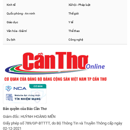
Kinh tế
Xã hội - Pháp luật
Quốc phòng - An ninh
Thế giới
Giáo dục
Y tế
Văn hóa - Giải trí
Thể thao
Du lịch
Công nghệ
Bản quyền của Báo Cần Thơ
Giám đốc: HUỲNH HOÀNG MẾN
Giấy phép số 789/GP-BTTTT, do Bộ Thông Tin và Truyền Thông cấp ngày
02-12-2021