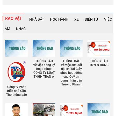
RAO VẶT
NHÀ ĐẤT
HỌC HÀNH
XE
ĐIỆN TỬ
VIỆC
LÀM
KHÁC
THÔNG BÁO
THÔNG BÁO
THÔNG BÁO
Về việc đăng ký
Về việc sửa đổi
TUYỂN DỤNG
hoạt động:
địa chỉ tại Giấy
CÔNG TY LUẬT
phép họat động
TNHH TRẦN Á
của Quỹ tín
dụng nhân dân
Trường Khánh
Công ty Phát
triển nhà Cần
Thơ thông báo