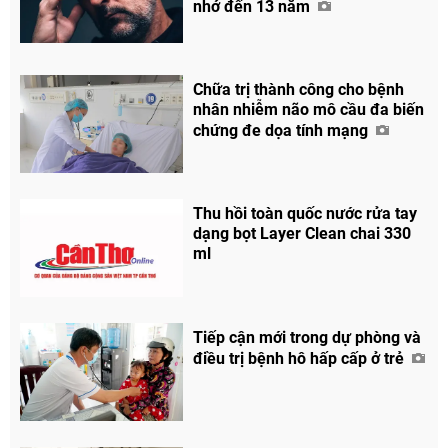
nhớ đến 13 năm
Chia sẻ
Chữa trị thành công cho bệnh
Facebook
nhân nhiễm não mô cầu đa biến
chứng đe dọa tính mạng
Thu hồi toàn quốc nước rửa tay
dạng bọt Layer Clean chai 330
ml
Tiếp cận mới trong dự phòng và
điều trị bệnh hô hấp cấp ở trẻ