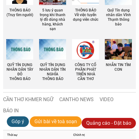
THÔNG BÁO
5 lưu ý quan
THÔNG BÁO
Quỹ Tín dụng
(Truy tìm người)
trọng khi thanh
Về việc tuyển
nhân dân Vĩnh
lý đồ dùng nhà
dụng viên chức
Thạnh thông
hàng, khách
báo
sạn
QUỸ TÍN DỤNG
QUỸ TÍN DỤNG
CÔNG TY CỔ
NHẮN TIN TÌM
NHÂN DÂN TÂY
NHÂN DÂN TÍN
PHẦN PHÁT
CON
ĐÔ
NGHĨA
TRIỂN NHÀ
THÔNG BÁO
THÔNG BÁO
CẦN THƠ
CẦN THƠ KHMER NGỮ
CANTHO NEWS
VIDEO
BÁO IN
Góp ý
Gửi bài về toà soạn
Quảng cáo - Đặt báo
Thời sự
Chính trị