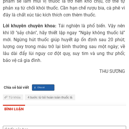
phẩm sẽ làm mùi vị thuốc lá trở nên khó chịu, cơ thể tự
phản xạ từ chối khói thuốc. Cần hạn chế rượu bia, cà phê vì
đây là chất xúc tác kích thích cơn thèm thuốc.
Lời khuyên chuyên khoa:
Tái nghiện là phổ biến. Vậy nên
khi lỡ "sảy chân", hãy thiết lập ngay “Ngày không thuốc lá”
mới. Ngừng hút thuốc giúp huyết áp ổn định sau 20 phút;
lượng oxy trong máu trở lại bình thường sau một ngày; về
lâu dài đẩy lùi nguy cơ đột quỵ, suy tim và ung thư phổi;
bảo vệ cả gia đình.
THU SƯƠNG
Chia sẻ bài viết
Từ khóa
4 bước từ bỏ hoàn toàn thuốc lá
BÌNH LUẬN