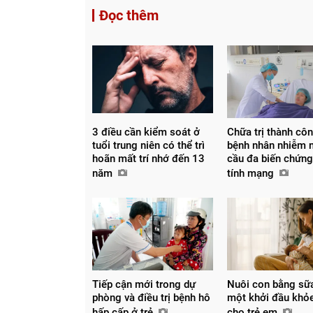
Đọc thêm
3 điều cần kiểm soát ở
Chữa trị thành cô
tuổi trung niên có thể trì
bệnh nhân nhiễm 
hoãn mất trí nhớ đến 13
cầu đa biến chứng
năm
tính mạng
Tiếp cận mới trong dự
Nuôi con bằng sữ
phòng và điều trị bệnh hô
một khởi đầu khỏ
hấp cấp ở trẻ
cho trẻ em