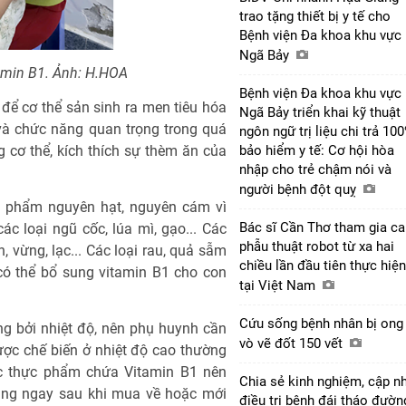
trao tặng thiết bị y tế cho
Bệnh viện Đa khoa khu vực
Ngã Bảy
amin B1. Ảnh: H.HOA
Bệnh viện Đa khoa khu vực
để cơ thể sản sinh ra men tiêu hóa
Ngã Bảy triển khai kỹ thuật
 và chức năng quan trọng trong quá
ngôn ngữ trị liệu chi trả 10
 cơ thể, kích thích sự thèm ăn của
bảo hiểm y tế: Cơ hội hòa
nhập cho trẻ chậm nói và
người bệnh đột quỵ
c phẩm nguyên hạt, nguyên cám vì
Bác sĩ Cần Thơ tham gia ca
c loại ngũ cốc, lúa mì, gạo... Các
phẫu thuật robot từ xa hai
 vừng, lạc... Các loại rau, quả sẫm
chiều lần đầu tiên thực hiện
, có thể bổ sung vitamin B1 cho con
tại Việt Nam
Cứu sống bệnh nhân bị ong
g bởi nhiệt độ, nên phụ huynh cần
vò vẽ đốt 150 vết
ược chế biến ở nhiệt độ cao thường
c thực phẩm chứa Vitamin B1 nên
Chia sẻ kinh nghiệm, cập n
ụng ngay sau khi mua về hoặc mới
điều trị bệnh đái tháo đườ