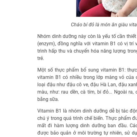
Cháo bí đỏ là món ăn giàu vit
Nhóm dinh dưỡng này còn là yếu tố cần thiết 
(enzym), đồng nghĩa với vitamin B1 có vị trí
trình hấp thu và chuyển hóa năng lượng trong
trẻ.
Một số thực phẩm bổ sung vitamin B1: thự
vitamin B1 có nhiều trong lớp màng vỏ của cá
loại đậu như đậu cô ve, đậu Hà Lan, đậu xanh,
màu, như: rau dền, cà tím, bí đỏ... Ngoài ra
bằng sữa.
Vitamin B1 là nhóm dinh dưỡng dễ bị tác độn
chú ý trong quá trình chế biến. Thực phẩm đ
mất đi hàm lượng dinh dưỡng ban đầu. Cá
được bảo quản ở môi trường tự nhiên, sử d