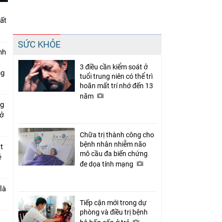
ất
Chia sẻ
SỨC KHỎE
Facebook
nh
3 điều cần kiểm soát ở
ng
tuổi trung niên có thể trì
hoãn mất trí nhớ đến 13
năm
ng
 ở
Chữa trị thành công cho
bệnh nhân nhiễm não
t
mô cầu đa biến chứng
ẻ
đe dọa tính mạng
là
Tiếp cận mới trong dự
phòng và điều trị bệnh