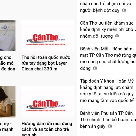
nhập cho trẻ chậm nói và
người bệnh đột quỵ
Cần Thơ ưu tiên khám sức
khỏe định kỳ miễn phí cho 
nhóm đối tượng
Bệnh viện Mắt - Răng hàm
mặt TP Cần Thơ mở rộng q
ng cho
Thu hồi toàn quốc nước
mô nâng cao chất lượng ho
não mô
rửa tay dạng bọt Layer
động
 đe dọa
Clean chai 330 ml
Tập đoàn Y khoa Hoàn Mỹ
khẳng định năng lực chăm
sóc y tế tại sự kiện có quy
mô mang tầm vóc quốc tế
Bệnh viện Phụ sản TP Cần
Thơ chính thức bỏ hoàn to
a mẹ -
Hướng dẫn rửa mũi đúng
bệnh án giấy
e mạnh
cách và an toàn cho trẻ
sơ sinh