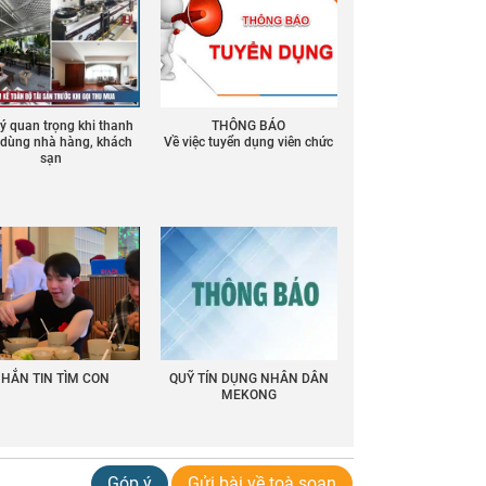
 ý quan trọng khi thanh
THÔNG BÁO
ồ dùng nhà hàng, khách
Về việc tuyển dụng viên chức
sạn
HẮN TIN TÌM CON
QUỸ TÍN DỤNG NHÂN DÂN
MEKONG
Góp ý
Gửi bài về toà soạn