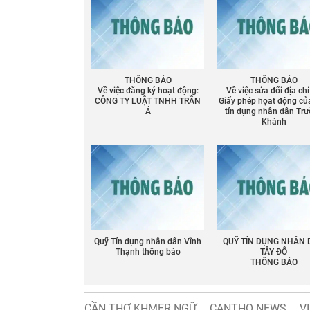
THÔNG BÁO
THÔNG BÁO
Về việc đăng ký hoạt động:
Về việc sửa đổi địa chỉ
CÔNG TY LUẬT TNHH TRẦN
Giấy phép họat động củ
Á
tín dụng nhân dân Tr
Khánh
Quỹ Tín dụng nhân dân Vĩnh
QUỸ TÍN DỤNG NHÂN
Thạnh thông báo
TÂY ĐÔ
THÔNG BÁO
CẦN THƠ KHMER NGỮ
CANTHO NEWS
V