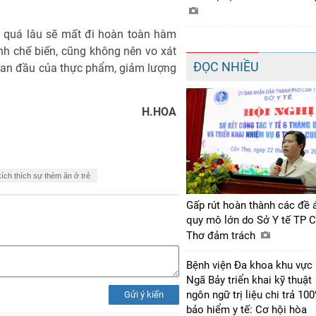
 quá lâu sẽ mất đi hoàn toàn hàm
nh chế biến, cũng không nên vo xát
ĐỌC NHIỀU
ban đầu của thực phẩm, giảm lượng
H.HOA
kích thích sự thèm ăn ở trẻ
Gấp rút hoàn thành các đề 
quy mô lớn do Sở Y tế TP 
Thơ đảm trách
Bệnh viện Đa khoa khu vực
Ngã Bảy triển khai kỹ thuật
ngôn ngữ trị liệu chi trả 10
Gửi ý kiến
bảo hiểm y tế: Cơ hội hòa