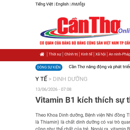
Tiếng Việt
|
English
|
ភាសាខ្មែរ
Thời sự
Chính trị
Kinh tế
Xã hội
An ninh-Pháp
Cần Thơ năng động và phát triể
DÒNG SỰ KIỆN
Y TẾ
>
DINH DƯỠNG
13/06/2026 - 07:08
Vitamin B1 kích thích sự 
Theo Khoa Dinh dưỡng, Bệnh viện Nhi đồng TP
là Thiamin) là chất dinh dưỡng có vai trò quan
cũng như thể chất của trẻ. Ngoài ra, vitamin 