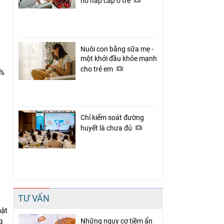
hô hấp cấp ở trẻ
Nuôi con bằng sữa mẹ -
một khởi đầu khỏe mạnh
cho trẻ em
0%
Chỉ kiểm soát đường
huyết là chưa đủ
TƯ VẤN
hật
ng
Những nguy cơ tiềm ẩn