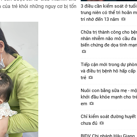
 của trẻ khỏi những nguy cơ bị tổn
3 điều cần kiểm soát ở tuổi
trung niên có thể trì hoãn m
trí nhớ đến 13 năm
Chữa trị thành công cho bệ
nhân nhiễm não mô cầu đa
biến chứng đe dọa tính mạ
Tiếp cận mới trong dự phò
và điều trị bệnh hô hấp cấp
trẻ
Nuôi con bằng sữa mẹ - mộ
khởi đầu khỏe mạnh cho tr
em
Chỉ kiểm soát đường huyết 
chưa đủ
BIDV Chi nhánh Hậu Giang