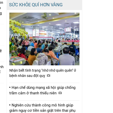
ồn
SỨC KHỎE QUÍ HƠN VÀNG
h
ng
vệ
inh
Nhận biết tình trạng "nhớ nhớ quên quên" ở
ế
bệnh nhân sau đột quỵ
Hạn chế dùng mạng xã hội giúp chống
trầm cảm ở thanh thiếu niên
Nghiên cứu thành công mô hình giúp
giảm nguy cơ tiền sản giật trên thai phụ