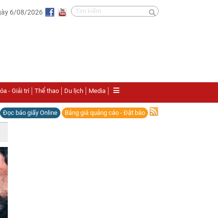
gày 6/08/2026
a - Giải trí
Thể thao
Du lịch
Media
Đọc báo giấy Online
Bảng giá quảng cáo - Đặt báo