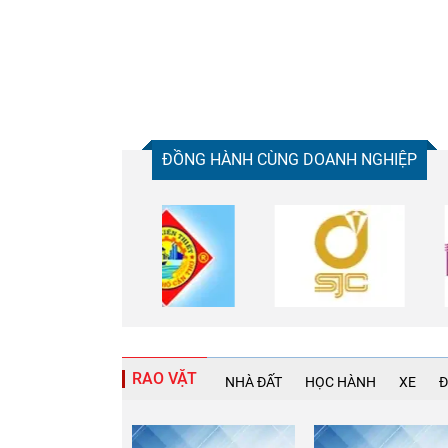
ĐỒNG HÀNH CÙNG DOANH NGHIỆP
RAO VẶT
NHÀ ĐẤT
HỌC HÀNH
XE
Đ