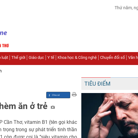
Thứ năm, n
 luật
Thế giới
Giáo dục
Y tế
Khoa học & Công nghệ
Chuyển đổi số
Văn hó
n
TIÊU ĐIỂM
thèm ăn ở trẻ
 Cần Thơ, vitamin B1 (tên gọi khác
 trọng trong sự phát triển tinh thần
B1 còn được coi là “siêu vitamin cho