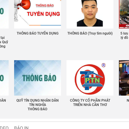
THÔNG BÁO TUYỂN DỤNG
THÔNG BÁO (Truy tìm người)
5 lưu
 tại
lý đ
a Quỹ
ường
 DÂN
QUỸ TÍN DỤNG NHÂN DÂN
CÔNG TY CỔ PHẦN PHÁT
N
TÍN NGHĨA
TRIỂN NHÀ CẦN THƠ
THÔNG BÁO
IDEO
BÁO IN