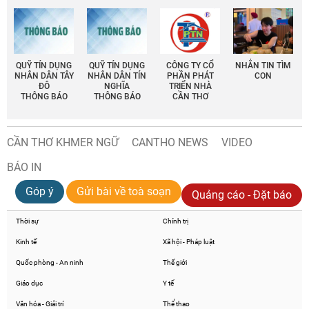
QUỸ TÍN DỤNG
QUỸ TÍN DỤNG
CÔNG TY CỔ
NHẮN TIN TÌM
NHÂN DÂN TÂY
NHÂN DÂN TÍN
PHẦN PHÁT
CON
ĐÔ
NGHĨA
TRIỂN NHÀ
THÔNG BÁO
THÔNG BÁO
CẦN THƠ
CẦN THƠ KHMER NGỮ
CANTHO NEWS
VIDEO
BÁO IN
Góp ý
Gửi bài về toà soạn
Quảng cáo - Đặt báo
Thời sự
Chính trị
Kinh tế
Xã hội - Pháp luật
Quốc phòng - An ninh
Thế giới
Giáo dục
Y tế
Văn hóa - Giải trí
Thể thao