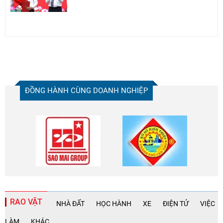
ĐỒNG HÀNH CÙNG DOANH NGHIỆP
RAO VẶT
NHÀ ĐẤT
HỌC HÀNH
XE
ĐIỆN TỬ
VIỆC
LÀM
KHÁC