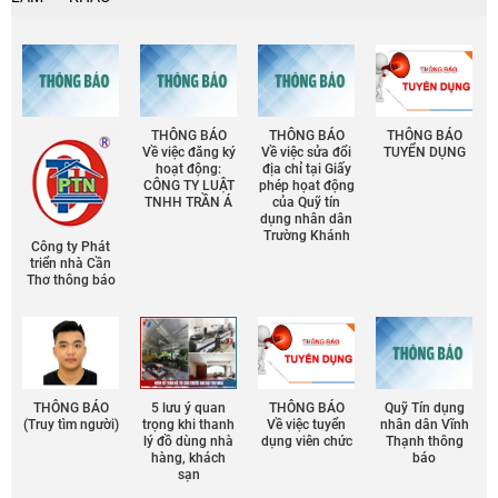
THÔNG BÁO
THÔNG BÁO
THÔNG BÁO
Về việc đăng ký
Về việc sửa đổi
TUYỂN DỤNG
hoạt động:
địa chỉ tại Giấy
CÔNG TY LUẬT
phép họat động
TNHH TRẦN Á
của Quỹ tín
dụng nhân dân
Trường Khánh
Công ty Phát
triển nhà Cần
Thơ thông báo
THÔNG BÁO
5 lưu ý quan
THÔNG BÁO
Quỹ Tín dụng
(Truy tìm người)
trọng khi thanh
Về việc tuyển
nhân dân Vĩnh
lý đồ dùng nhà
dụng viên chức
Thạnh thông
hàng, khách
báo
sạn