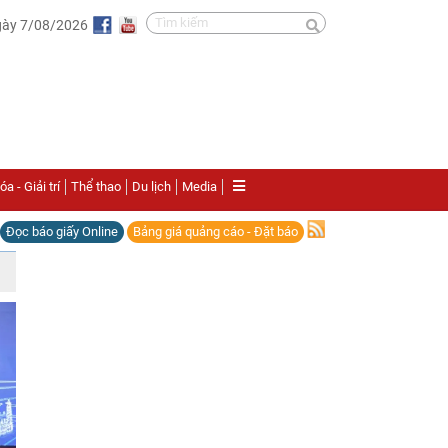
gày 7/08/2026
a - Giải trí
Thể thao
Du lịch
Media
Đọc báo giấy Online
Bảng giá quảng cáo - Đặt báo