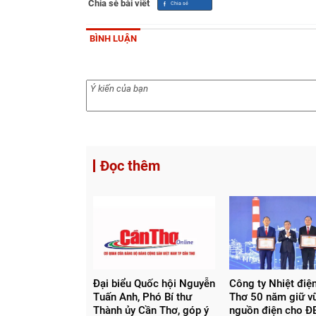
Chia sẻ bài viết
BÌNH LUẬN
Đọc thêm
Đại biểu Quốc hội Nguyễn
Công ty Nhiệt điệ
Tuấn Anh, Phó Bí thư
Thơ 50 năm giữ v
Thành ủy Cần Thơ, góp ý
nguồn điện cho 