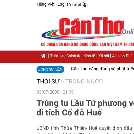
Tiếng Việt
|
English
|
ភាសាខ្មែរ
Thời sự
Chính trị
Kinh tế
Xã hội
An ninh-Pháp
Cần Thơ năng động và phát triể
DÒNG SỰ KIỆN
THỜI SỰ
>
TRONG NƯỚC
03/07/2008 - 21:39
Trùng tu Lầu Tứ phương v
di tích Cố đô Huế
UBND tỉnh Thừa Thiên- Huế quyết định đầu t