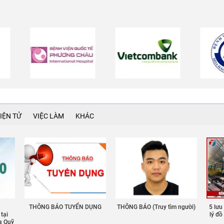
IỆN TỬ
VIỆC LÀM
KHÁC
THÔNG BÁO TUYỂN DỤNG
THÔNG BÁO (Truy tìm người)
5 lưu
 tại
lý đ
a Quỹ