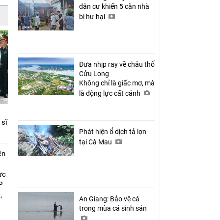
dân cư khiến 5 căn nhà
bị hư hại
Đưa nhịp ray về châu thổ
Cửu Long
Không chỉ là giấc mơ, mà
là động lực cất cánh
 sĩ
Phát hiện ổ dịch tả lợn
tại Cà Mau
ên
ực
P
,
An Giang: Bảo vệ cá
i
trong mùa cá sinh sản