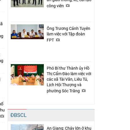
công viên
xã
Ông Trương Cảnh Tuyên
làm việc với Tập đoàn
ng
FPT
t
ng
Phó Bí thư Thành ủy Hồ
Thị Cẩm Đào làm việc với
ị
các xã Tài Văn, Liêu Tú,
Lịch Hội Thượng và
phường Sóc Trăng
hố
khu
ĐBSCL
An Giang: Cháy lớn ở khu