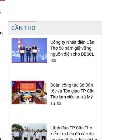
n
Chia sẻ
CẦN THƠ
Facebook
ng
Công ty Nhiệt điện Cần
Thơ 50 năm giữ vững
nguồn điện cho ĐBSCL
Đoàn công tác Sở Dân
tộc và Tôn giáo TP Cần
Thơ làm việc tại xã Mỹ
Tú
n
Lãnh đạo TP Cần Thơ
kiểm tra tiến độ các dự
m
án giao thông, kè, cải tạo