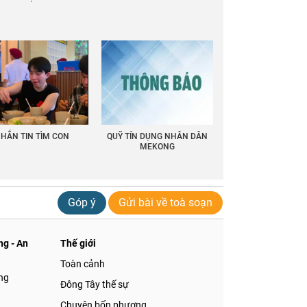
HẮN TIN TÌM CON
QUỸ TÍN DỤNG NHÂN DÂN
MEKONG
Góp ý
Gửi bài về toà soạn
g - An
Thế giới
Toàn cảnh
ng
Đông Tây thế sự
Chuyện bốn phương