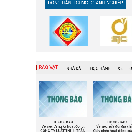
ĐỒNG HÀNH CÙNG DOANH NGHIỆP
RAO VẶT
NHÀ ĐẤT
HỌC HÀNH
XE
Đ
THÔNG BÁO
THÔNG BÁO
Về việc đăng ký hoạt động:
Về việc sửa đổi địa chỉ
CÔNG TY LUẬT TNHH TRẦN
Giấy phép họat động củ