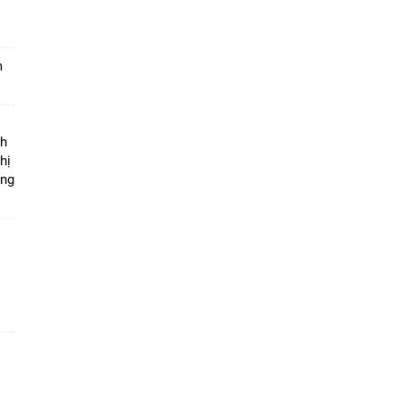
m
ộ
nh
hị
ọng