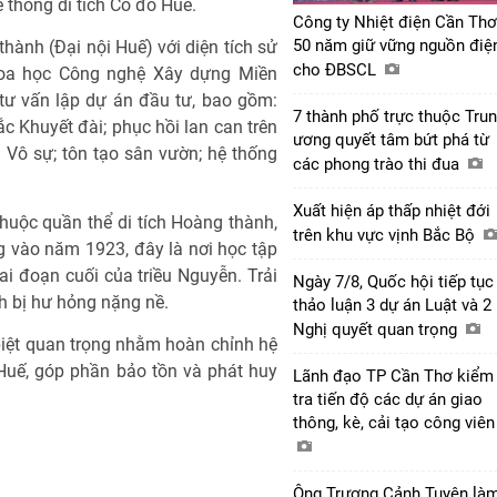
 thống di tích Cố đô Huế.
Công ty Nhiệt điện Cần Thơ
50 năm giữ vững nguồn điệ
ành (Đại nội Huế) với diện tích sử
cho ĐBSCL
oa học Công nghệ Xây dựng Miền
tư vấn lập dự án đầu tư, bao gồm:
7 thành phố trực thuộc Tru
c Khuyết đài; phục hồi lan can trên
ương quyết tâm bứt phá từ
Vô sự; tôn tạo sân vườn; hệ thống
các phong trào thi đua
Xuất hiện áp thấp nhiệt đới
thuộc quần thể di tích Hoàng thành,
trên khu vực vịnh Bắc Bộ
 vào năm 1923, đây là nơi học tập
i đoạn cuối của triều Nguyễn. Trải
Ngày 7/8, Quốc hội tiếp tục
nh bị hư hỏng nặng nề.
thảo luận 3 dự án Luật và 2
Nghị quyết quan trọng
 biệt quan trọng nhằm hoàn chỉnh hệ
 Huế, góp phần bảo tồn và phát huy
Lãnh đạo TP Cần Thơ kiểm
tra tiến độ các dự án giao
thông, kè, cải tạo công viê
Ông Trương Cảnh Tuyên là