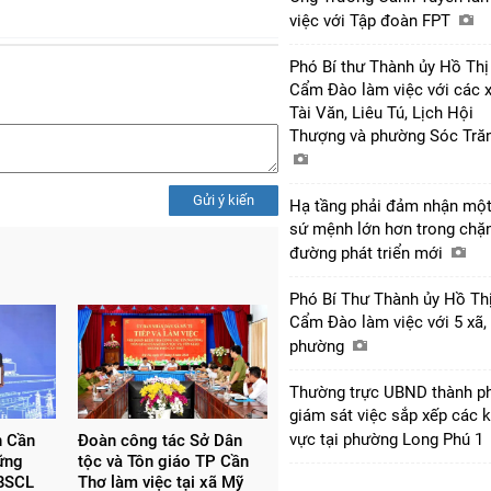
việc với Tập đoàn FPT
Phó Bí thư Thành ủy Hồ Thị
Cẩm Đào làm việc với các 
Tài Văn, Liêu Tú, Lịch Hội
Thượng và phường Sóc Tră
Gửi ý kiến
Hạ tầng phải đảm nhận mộ
sứ mệnh lớn hơn trong chặ
đường phát triển mới
Phó Bí Thư Thành ủy Hồ Th
Cẩm Đào làm việc với 5 xã,
phường
Thường trực UBND thành p
giám sát việc sắp xếp các 
vực tại phường Long Phú 1
n Cần
Đoàn công tác Sở Dân
ững
tộc và Tôn giáo TP Cần
ĐBSCL
Thơ làm việc tại xã Mỹ