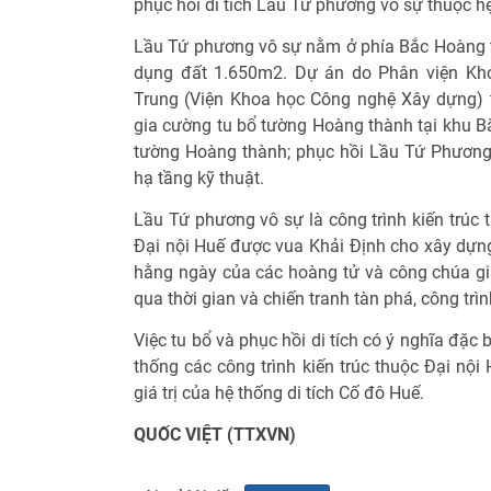
phục hồi di tích Lầu Tứ phương vô sự thuộc hệ
Lầu Tứ phương vô sự nằm ở phía Bắc Hoàng th
dụng đất 1.650m2. Dự án do Phân viện Kh
Trung (Viện Khoa học Công nghệ Xây dựng) 
gia cường tu bổ tường Hoàng thành tại khu Bắ
tường Hoàng thành; phục hồi Lầu Tứ Phương 
hạ tầng kỹ thuật.
Lầu Tứ phương vô sự là công trình kiến trúc 
Đại nội Huế được vua Khải Định cho xây dựng
hằng ngày của các hoàng tử và công chúa gia
qua thời gian và chiến tranh tàn phá, công trì
Việc tu bổ và phục hồi di tích có ý nghĩa đặc
thống các công trình kiến trúc thuộc Đại nội
giá trị của hệ thống di tích Cố đô Huế.
QUỐC VIỆT (TTXVN)