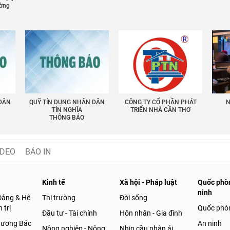
ường
 DÂN
QUỸ TÍN DỤNG NHÂN DÂN
CÔNG TY CỔ PHẦN PHÁT
N
TÍN NGHĨA
TRIỂN NHÀ CẦN THƠ
THÔNG BÁO
IDEO
BÁO IN
Kinh tế
Xã hội - Pháp luật
Quốc phòn
ninh
Đảng & Hệ
Thị trường
Đời sống
 trị
Quốc phò
Đầu tư - Tài chính
Hôn nhân - Gia đình
gương Bác
An ninh
Nông nghiệp - Nông
Nhịp cầu nhân ái