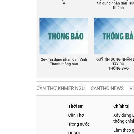
Á
tín dụng nhân dân Tr
Khánh
Quỹ Tín dụng nhân dân Vĩnh
QUỸ TÍN DỤNG NHÂN
Thạnh thông báo
TÂY ĐÔ
THÔNG BÁO
CẦN THƠ KHMER NGỮ
CANTHO NEWS
V
Thời sự
Chính trị
Cần Thơ
Xây dựng 
thống chính
Trong nước
Làm theo 
ĐBSCL