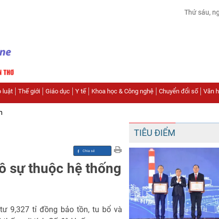
Thứ sáu, n
 luật
Thế giới
Giáo dục
Y tế
Khoa học & Công nghệ
Chuyển đổi số
Văn hó
n
TIÊU ĐIỂM
ô sự thuộc hệ thống
ư 9,327 tỉ đồng bảo tồn, tu bổ và