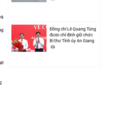
và
Đồng chí Lê Quang Tùng
ang
được chỉ định giữ chức
Bí thư Tỉnh ủy An Giang
ạt
g