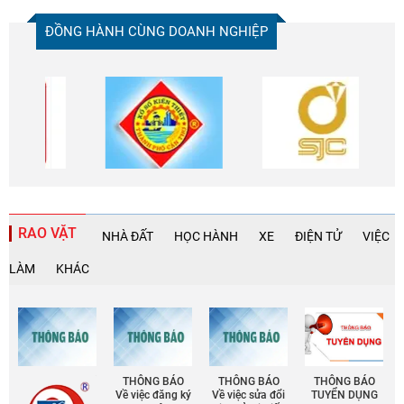
ĐỒNG HÀNH CÙNG DOANH NGHIỆP
RAO VẶT
NHÀ ĐẤT
HỌC HÀNH
XE
ĐIỆN TỬ
VIỆC
LÀM
KHÁC
THÔNG BÁO
THÔNG BÁO
THÔNG BÁO
Về việc đăng ký
Về việc sửa đổi
TUYỂN DỤNG