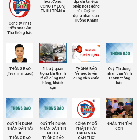
hoạt động:
địa chỉ tại Giấy
CÔNG TY LUẬT
phép họat động
TNHH TRẦN Á
của Quỹ tín
dụng nhân dân
Trường Khánh
Công ty Phát
triển nhà Cần
Thơ thông báo
THÔNG BÁO
5 lưu ý quan
THÔNG BÁO
Quỹ Tín dụng
(Truy tìm người)
trọng khi thanh
Về việc tuyển
nhân dân Vĩnh
lý đồ dùng nhà
dụng viên chức
Thạnh thông
hàng, khách
báo
sạn
QUỸ TÍN DỤNG
QUỸ TÍN DỤNG
CÔNG TY CỔ
NHẮN TIN TÌM
NHÂN DÂN TÂY
NHÂN DÂN TÍN
PHẦN PHÁT
CON
ĐÔ
NGHĨA
TRIỂN NHÀ
THÔNG BÁO
THÔNG BÁO
CẦN THƠ