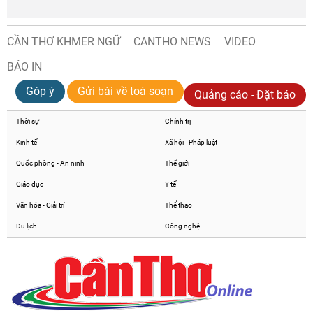
CẦN THƠ KHMER NGỮ
CANTHO NEWS
VIDEO
BÁO IN
Góp ý
Gửi bài về toà soạn
Quảng cáo - Đặt báo
Thời sự
Chính trị
Kinh tế
Xã hội - Pháp luật
Quốc phòng - An ninh
Thế giới
Giáo dục
Y tế
Văn hóa - Giải trí
Thể thao
Du lịch
Công nghệ