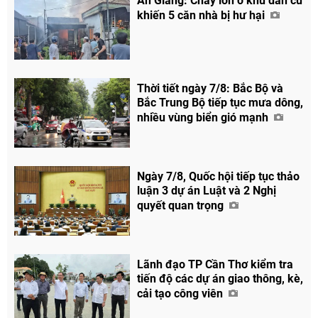
An Giang: Cháy lớn ở khu dân cư
khiến 5 căn nhà bị hư hại
Thời tiết ngày 7/8: Bắc Bộ và
Bắc Trung Bộ tiếp tục mưa dông,
nhiều vùng biển gió mạnh
Ngày 7/8, Quốc hội tiếp tục thảo
luận 3 dự án Luật và 2 Nghị
quyết quan trọng
Lãnh đạo TP Cần Thơ kiểm tra
tiến độ các dự án giao thông, kè,
cải tạo công viên