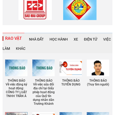
RAO VẶT
NHÀ ĐẤT
HỌC HÀNH
XE
ĐIỆN TỬ
VIỆC
LÀM
KHÁC
THÔNG BÁO
THÔNG BÁO
THÔNG BÁO
THÔNG BÁO
Về việc đăng ký
Về việc sửa đổi
TUYỂN DỤNG
(Truy tìm người)
hoạt động:
địa chỉ tại Giấy
CÔNG TY LUẬT
phép họat động
TNHH TRẦN Á
của Quỹ tín
dụng nhân dân
Trường Khánh