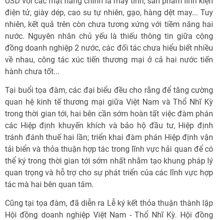
USD với các mặt hàng chính là máy tính, sản phẩm linh kiện
điện tử, giày dép, cao su tự nhiên, gạo, hàng dệt may... Tuy
nhiên, kết quả trên còn chưa tương xứng với tiềm năng hai
nước. Nguyên nhân chủ yếu là thiếu thông tin giữa cộng
đồng doanh nghiệp 2 nước, các đối tác chưa hiểu biết nhiều
về nhau, công tác xúc tiến thương mại ở cả hai nước tiến
hành chưa tốt...
Tại buổi tọa đàm, các đại biểu đều cho rằng để tăng cường
quan hệ kinh tế thương mại giữa Việt Nam và Thổ Nhĩ Kỳ
trong thời gian tới, hai bên cần sớm hoàn tất việc đàm phán
các Hiệp định khuyến khích và bảo hộ đầu tư, Hiệp định
tránh đánh thuế hai lần; triển khai đàm phán Hiệp định vận
tải biển và thỏa thuận hợp tác trong lĩnh vực hải quan để có
thể ký trong thời gian tới sớm nhất nhằm tạo khung pháp lý
quan trọng và hỗ trợ cho sự phát triển của các lĩnh vực hợp
tác mà hai bên quan tâm.
Cũng tại tọa đàm, đã diễn ra Lễ ký kết thỏa thuận thành lập
Hội đồng doanh nghiệp Việt Nam - Thổ Nhĩ Kỳ. Hội đồng