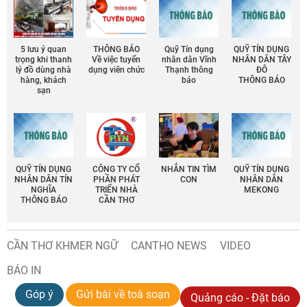
5 lưu ý quan
THÔNG BÁO
Quỹ Tín dụng
QUỸ TÍN DỤNG
trọng khi thanh
Về việc tuyển
nhân dân Vĩnh
NHÂN DÂN TÂY
lý đồ dùng nhà
dụng viên chức
Thạnh thông
ĐÔ
hàng, khách
báo
THÔNG BÁO
sạn
QUỸ TÍN DỤNG
CÔNG TY CỔ
NHẮN TIN TÌM
QUỸ TÍN DỤNG
NHÂN DÂN TÍN
PHẦN PHÁT
CON
NHÂN DÂN
NGHĨA
TRIỂN NHÀ
MEKONG
THÔNG BÁO
CẦN THƠ
CẦN THƠ KHMER NGỮ
CANTHO NEWS
VIDEO
BÁO IN
Góp ý
Gửi bài về toà soạn
Quảng cáo - Đặt báo