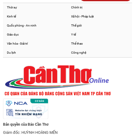
Thời sự
Chính trị
Kinh tế
Xã hội - Pháp luật
Quốc phòng - An ninh
Thế giới
Giáo dục
Y tế
Văn hóa - Giải trí
Thể thao
Du lịch
Công nghệ
Bản quyền của Báo Cần Thơ
Giám đốc: HUỲNH HOÀNG MẾN