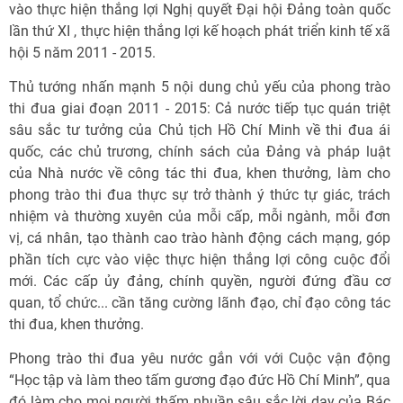
vào thực hiện thắng lợi Nghị quyết Đại hội Đảng toàn quốc
lần thứ XI , thực hiện thắng lợi kế hoạch phát triển kinh tế xã
hội 5 năm 2011 - 2015.
Thủ tướng nhấn mạnh 5 nội dung chủ yếu của phong trào
thi đua giai đoạn 2011 - 2015: Cả nước tiếp tục quán triệt
sâu sắc tư tưởng của Chủ tịch Hồ Chí Minh về thi đua ái
quốc, các chủ trương, chính sách của Đảng và pháp luật
của Nhà nước về công tác thi đua, khen thưởng, làm cho
phong trào thi đua thực sự trở thành ý thức tự giác, trách
nhiệm và thường xuyên của mỗi cấp, mỗi ngành, mỗi đơn
vị, cá nhân, tạo thành cao trào hành động cách mạng, góp
phần tích cực vào việc thực hiện thắng lợi công cuộc đổi
mới. Các cấp ủy đảng, chính quyền, người đứng đầu cơ
quan, tổ chức... cần tăng cường lãnh đạo, chỉ đạo công tác
thi đua, khen thưởng.
Phong trào thi đua yêu nước gắn với với Cuộc vận động
“Học tập và làm theo tấm gương đạo đức Hồ Chí Minh”, qua
đó làm cho mọi người thấm nhuần sâu sắc lời dạy của Bác