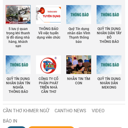
5 lưu ý quan
THÔNG BÁO
Quỹ Tín dụng
QUỸ TÍN DỤNG
trọng khi thanh
Về việc tuyển
nhân dân Vĩnh
NHÂN DÂN TÂY
lý đồ dùng nhà
dụng viên chức
Thạnh thông
ĐÔ
hàng, khách
báo
THÔNG BÁO
sạn
QUỸ TÍN DỤNG
CÔNG TY CỔ
NHẮN TIN TÌM
QUỸ TÍN DỤNG
NHÂN DÂN TÍN
PHẦN PHÁT
CON
NHÂN DÂN
NGHĨA
TRIỂN NHÀ
MEKONG
THÔNG BÁO
CẦN THƠ
CẦN THƠ KHMER NGỮ
CANTHO NEWS
VIDEO
BÁO IN