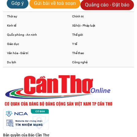
Góp ý
Gửi bài về toà soạn
Quảng cáo - Đặt báo
Thời sự
Chính trị
Kinh tế
Xã hội - Pháp luật
Quốc phòng - An ninh
Thế giới
Giáo dục
Y tế
Văn hóa - Giải trí
Thể thao
Du lịch
Công nghệ
Bản quyền của Báo Cần Thơ