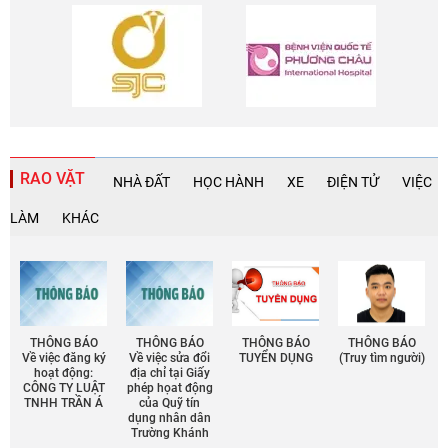
RAO VẶT
NHÀ ĐẤT
HỌC HÀNH
XE
ĐIỆN TỬ
VIỆC
LÀM
KHÁC
THÔNG BÁO
THÔNG BÁO
THÔNG BÁO
THÔNG BÁO
Về việc đăng ký
Về việc sửa đổi
TUYỂN DỤNG
(Truy tìm người)
hoạt động:
địa chỉ tại Giấy
CÔNG TY LUẬT
phép họat động
TNHH TRẦN Á
của Quỹ tín
dụng nhân dân
Trường Khánh