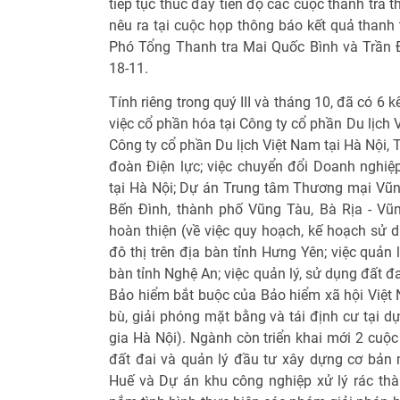
tiếp tục thúc đẩy tiến độ các cuộc thanh tra 
nêu ra tại cuộc họp thông báo kết quả thanh t
Phó Tổng Thanh tra Mai Quốc Bình và Trần Đứ
18-11.
Tính riêng trong quý III và tháng 10, đã có 6 
việc cổ phần hóa tại Công ty cổ phần Du lịch 
Công ty cổ phần Du lịch Việt Nam tại Hà Nội,
đoàn Điện lực; việc chuyển đổi Doanh nghi
tại Hà Nội; Dự án Trung tâm Thương mại Vũng
Bến Đình, thành phố Vũng Tàu, Bà Rịa - Vũn
hoàn thiện (về việc quy hoạch, kế hoạch sử 
đô thị trên địa bàn tỉnh Hưng Yên; việc quản 
bàn tỉnh Nghệ An; việc quản lý, sử dụng đất đ
Bảo hiểm bắt buộc của Bảo hiểm xã hội Việt N
bù, giải phóng mặt bằng và tái định cư tại 
gia Hà Nội). Ngành còn triển khai mới 2 cuộc 
đất đai và quản lý đầu tư xây dựng cơ bản m
Huế và Dự án khu công nghiệp xử lý rác th