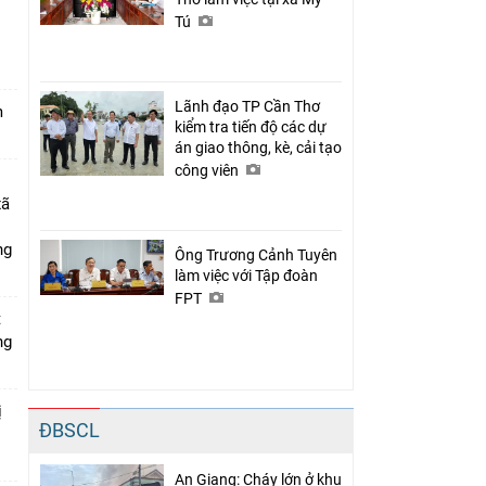
Tú
n
Lãnh đạo TP Cần Thơ
m
kiểm tra tiến độ các dự
án giao thông, kè, cải tạo
công viên
xã
ng
Ông Trương Cảnh Tuyên
làm việc với Tập đoàn
FPT
t
ng
ị
ĐBSCL
An Giang: Cháy lớn ở khu