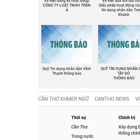
Về việc đăng ký hoạt động:
Về việc sửa đổi địa chỉ
CÔNG TY LUẬT TNHH TRẦN
Giấy phép họat động củ
Á
tín dụng nhân dân Tr
Khánh
Quỹ Tín dụng nhân dân Vĩnh
QUỸ TÍN DỤNG NHÂN
Thạnh thông báo
TÂY ĐÔ
THÔNG BÁO
CẦN THƠ KHMER NGỮ
CANTHO NEWS
V
Thời sự
Chính trị
Cần Thơ
Xây dựng 
thống chính
Trong nước