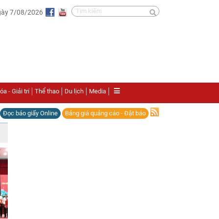
gày 7/08/2026
a - Giải trí
Thể thao
Du lịch
Media
Đọc báo giấy Online
Bảng giá quảng cáo - Đặt báo