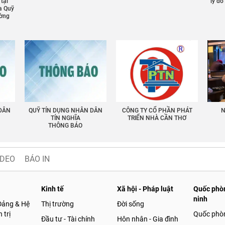
 tại
lý đ
a Quỹ
ường
 DÂN
QUỸ TÍN DỤNG NHÂN DÂN
CÔNG TY CỔ PHẦN PHÁT
N
TÍN NGHĨA
TRIỂN NHÀ CẦN THƠ
THÔNG BÁO
IDEO
BÁO IN
Kinh tế
Xã hội - Pháp luật
Quốc phòn
ninh
Đảng & Hệ
Thị trường
Đời sống
 trị
Quốc phò
Đầu tư - Tài chính
Hôn nhân - Gia đình