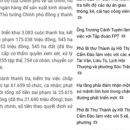
 trợ của Chính phủ về tài chính, hỗ
tra tiến độ các dự án giao
n ngân hàng để sản xuất kinh doanh,
thông, kè, cải tạo công viê
 Thủ tướng Chính phủ đồng ý thanh
Ông Trương Cảnh Tuyên là
riển khai 3.083 cuộc thanh tra, kết
việc với Tập đoàn FPT
ai phạm 175.038 triệu đồng, 545 ha
53 triệu đồng, 545 ha đất (đã thu
Phó Bí thư Thành ủy Hồ Thị
c cấp có thẩm quyền xem xét, xử lý
Cẩm Đào làm việc với các 
 255 tập thể, 754 cá nhân; chuyển cơ
Tài Văn, Liêu Tú, Lịch Hội
Thượng và phường Sóc Tră
i.
ành thanh tra, kiểm tra việc chấp
c tại 61.659 tổ chức, cá nhân; phát
Hạ tầng phải đảm nhận mộ
sứ mệnh lớn hơn trong chặ
i tổng số tiền sai phạm là 25.615
đường phát triển mới
đồng (đã thu 21.640 triệu đồng); ban
 chính, số tiền theo quyết định xử
Phó Bí Thư Thành ủy Hồ Th
Cẩm Đào làm việc với 5 xã,
phường