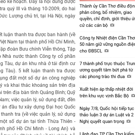
theo kế hoạch. Đây là nội dung được
Thành ủy Cần Thơ điều độn
ra quý III và tháng 10-2009, do hai
phân công, bổ nhiệm, giao
c Lượng chủ trì, tại Hà Nội, ngày
quyền, chỉ định, giới thiệu 
cử các cán bộ
kết luận thanh tra được ban hành (về
Công ty Nhiệt điện Cần Thơ
Việt Nam tại thành phố Hồ Chí Minh,
50 năm giữ vững nguồn điệ
 Tập đoàn Bưu chính Viễn thông, Tập
cho ĐBSCL
ệp Nhà nước thành Công ty cổ phần
 Tàu, dự án khu nhà ở tái định cư
7 thành phố trực thuộc Tru
ương quyết tâm bứt phá từ
g Tàu). 5 kết luận thanh tra được
các phong trào thi đua
dụng đất một số dự án công nghiệp
lý và khai thác khoáng sản trên địa
Xuất hiện áp thấp nhiệt đới
ai trên địa bàn tỉnh Quảng Bình; Quỹ
trên khu vực vịnh Bắc Bộ
am; việc quản lý, sử dụng đất, đền
dự án đầu tư xây dựng Đại học Quốc
Ngày 7/8, Quốc hội tiếp tục
thanh tra (về việc quản lý, sử dụng
thảo luận 3 dự án Luật và 2
ột số dự án tại tỉnh Thừa Thiên -
Nghị quyết quan trọng
ành phố Hồ Chí Minh - Long An) và
Lãnh đạo TP Cần Thơ kiểm