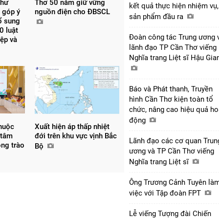
thư
Thơ 50 năm giữ vững
kết quả thực hiện nhiệm vụ,
 góp ý
nguồn điện cho ĐBSCL
sản phẩm đầu ra
bổ sung
0 luật
Đoàn công tác Trung ương 
iệp và
lãnh đạo TP Cần Thơ viếng
Nghĩa trang Liệt sĩ Hậu Gi
Báo và Phát thanh, Truyền
hình Cần Thơ kiện toàn tổ
chức, nâng cao hiệu quả ho
động
thuộc
Xuất hiện áp thấp nhiệt
 tâm
đới trên khu vực vịnh Bắc
Lãnh đạo các cơ quan Trun
ong trào
Bộ
ương và TP Cần Thơ viếng
Nghĩa trang Liệt sĩ
Ông Trương Cảnh Tuyên là
việc với Tập đoàn FPT
Lễ viếng Tượng đài Chiến