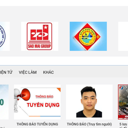
IỆN TỬ
VIỆC LÀM
KHÁC
THÔNG BÁO TUYỂN DỤNG
THÔNG BÁO (Truy tìm người)
5 lưu