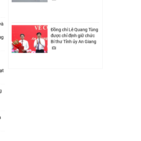
và
Đồng chí Lê Quang Tùng
được chỉ định giữ chức
ang
Bí thư Tỉnh ủy An Giang
ạt
g
m