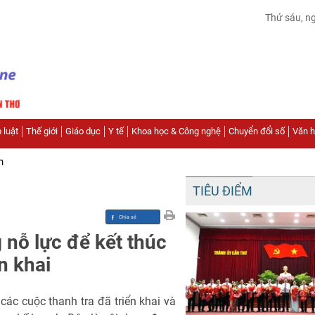
Thứ sáu, n
 luật
Thế giới
Giáo dục
Y tế
Khoa học & Công nghệ
Chuyển đổi số
Văn hó
n
TIÊU ĐIỂM
 nỗ lực để kết thúc
n khai
các cuộc thanh tra đã triển khai và