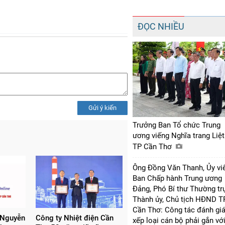
ĐỌC NHIỀU
Gửi ý kiến
Trưởng Ban Tổ chức Trung
ương viếng Nghĩa trang Liệt
TP Cần Thơ
Ông Đồng Văn Thanh, Ủy vi
Ban Chấp hành Trung ương
Đảng, Phó Bí thư Thường tr
Thành ủy, Chủ tịch HĐND T
Cần Thơ: Công tác đánh giá
 Nguyễn
Công ty Nhiệt điện Cần
xếp loại cán bộ phải gắn vớ