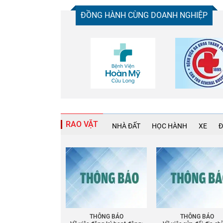
ĐỒNG HÀNH CÙNG DOANH NGHIỆP
RAO VẶT
NHÀ ĐẤT
HỌC HÀNH
XE
Đ
THÔNG BÁO
THÔNG BÁO