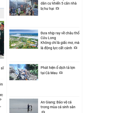
dân cư khiến 5 căn nhà
bị hư hại
Đưa nhịp ray về châu thổ
Cửu Long
Không chỉ là giấc mơ, mà
là động lực cất cánh
Phát hiện ổ dịch tả lợn
 sĩ
tại Cà Mau
ên
ực
P
An Giang: Bảo vệ cá
,
trong mùa cá sinh sản
i