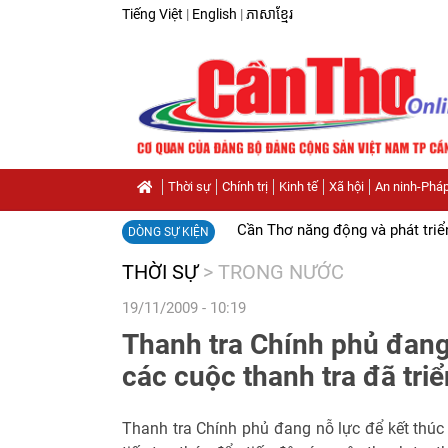
Tiếng Việt
|
English
|
ភាសាខ្មែរ
Thời sự
Chính trị
Kinh tế
Xã hội
An ninh-Pháp
Cần Thơ năng động và phát triể
DÒNG SỰ KIỆN
THỜI SỰ
>
TRONG NƯỚC
19/11/2009 - 10:19
Thanh tra Chính phủ đang
các cuộc thanh tra đã triể
Thanh tra Chính phủ đang nỗ lực để kết thúc 