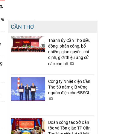
g,
ứng
Chia sẻ
CẦN THƠ
Facebook
Thành ủy Cần Thơ điều
n
động, phân công, bổ
nhiệm, giao quyền, chỉ
định, giới thiệu ứng cử
ng
các cán bộ
Công ty Nhiệt điện Cần
Thơ 50 năm giữ vững
nguồn điện cho ĐBSCL
Đoàn công tác Sở Dân
tộc và Tôn giáo TP Cần
Thơ làm việc tại xã Mỹ