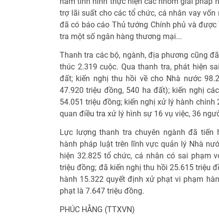
nắm tình hình thực hiện các nhóm giải pháp hỗ
trợ lãi suất cho các tổ chức, cá nhân vay vố
đã có báo cáo Thủ tướng Chính phủ và được
tra một số ngân hàng thương mại...
Thanh tra các bộ, ngành, địa phương cũng đã t
thúc 2.319 cuộc. Qua thanh tra, phát hiện s
đất; kiến nghị thu hồi về cho Nhà nước 98.2
47.920 triệu đồng, 540 ha đất); kiến nghị cá
54.051 triệu đồng; kiến nghị xử lý hành chính
quan điều tra xử lý hình sự 16 vụ việc, 36 ngườ
Lực lượng thanh tra chuyên ngành đã tiến h
hành pháp luật trên lĩnh vực quản lý Nhà nướ
hiện 32.825 tổ chức, cá nhân có sai phạm vớ
triệu đồng; đã kiến nghị thu hồi 25.615 triệu 
hành 15.322 quyết định xử phạt vi phạm hành
phạt là 7.647 triệu đồng.
PHÚC HẰNG (TTXVN)