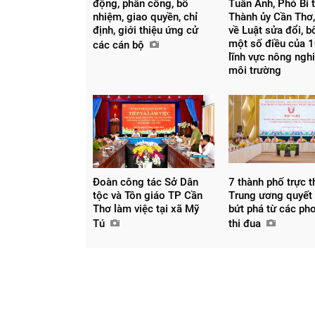
động, phân công, bổ
Tuấn Anh, Phó Bí 
nhiệm, giao quyền, chỉ
Thành ủy Cần Thơ,
định, giới thiệu ứng cử
về Luật sửa đổi, 
một số điều của 1
các cán bộ
lĩnh vực nông ngh
môi trường
Đoàn công tác Sở Dân
7 thành phố trực 
tộc và Tôn giáo TP Cần
Trung ương quyết
Thơ làm việc tại xã Mỹ
bứt phá từ các ph
Tú
thi đua