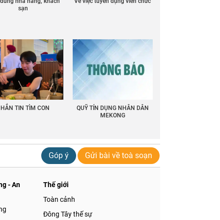
ồ dùng nhà hàng, khách
Về việc tuyển dụng viên chức
sạn
HẮN TIN TÌM CON
QUỸ TÍN DỤNG NHÂN DÂN
MEKONG
Góp ý
Gửi bài về toà soạn
g - An
Thế giới
Toàn cảnh
ng
Đông Tây thế sự