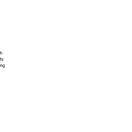
ộ
nh
hị
ọng