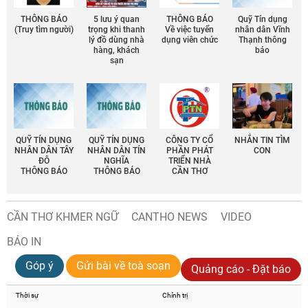
THÔNG BÁO
5 lưu ý quan
THÔNG BÁO
Quỹ Tín dụng
(Truy tìm người)
trọng khi thanh
Về việc tuyển
nhân dân Vĩnh
lý đồ dùng nhà
dụng viên chức
Thạnh thông
hàng, khách
báo
sạn
QUỸ TÍN DỤNG
QUỸ TÍN DỤNG
CÔNG TY CỔ
NHẮN TIN TÌM
NHÂN DÂN TÂY
NHÂN DÂN TÍN
PHẦN PHÁT
CON
ĐÔ
NGHĨA
TRIỂN NHÀ
THÔNG BÁO
THÔNG BÁO
CẦN THƠ
CẦN THƠ KHMER NGỮ
CANTHO NEWS
VIDEO
BÁO IN
Góp ý
Gửi bài về toà soạn
Quảng cáo - Đặt báo
Thời sự
Chính trị