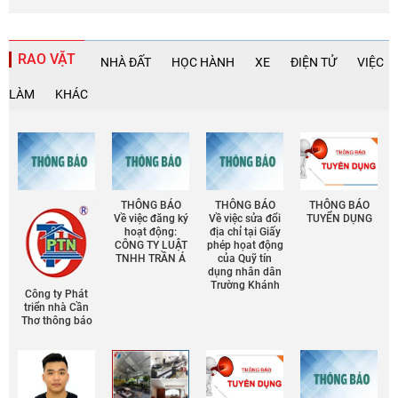
RAO VẶT
NHÀ ĐẤT
HỌC HÀNH
XE
ĐIỆN TỬ
VIỆC
LÀM
KHÁC
THÔNG BÁO
THÔNG BÁO
THÔNG BÁO
Về việc đăng ký
Về việc sửa đổi
TUYỂN DỤNG
hoạt động:
địa chỉ tại Giấy
CÔNG TY LUẬT
phép họat động
TNHH TRẦN Á
của Quỹ tín
dụng nhân dân
Trường Khánh
Công ty Phát
triển nhà Cần
Thơ thông báo