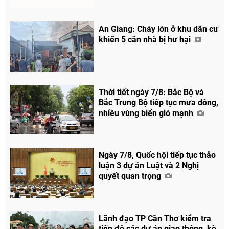
An Giang: Cháy lớn ở khu dân cư
khiến 5 căn nhà bị hư hại
Chia sẻ
Thời tiết ngày 7/8: Bắc Bộ và
Facebook
Bắc Trung Bộ tiếp tục mưa dông,
nhiều vùng biển gió mạnh
Ngày 7/8, Quốc hội tiếp tục thảo
luận 3 dự án Luật và 2 Nghị
quyết quan trọng
Lãnh đạo TP Cần Thơ kiểm tra
tiến độ các dự án giao thông, kè,