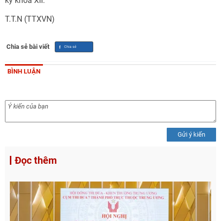
kỳ khóa XII.
T.T.N (TTXVN)
Chia sẻ bài viết
BÌNH LUẬN
Gửi ý kiến
Đọc thêm