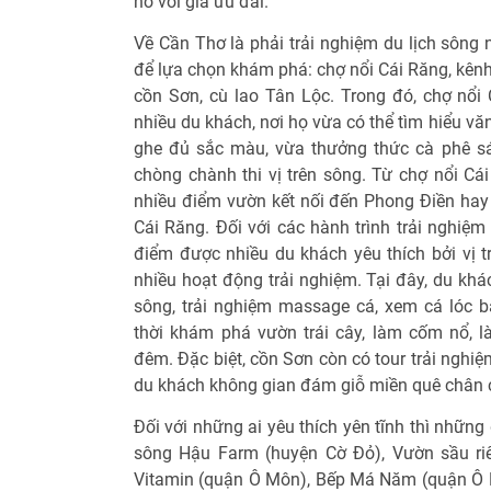
no với giá ưu đãi.
Về Cần Thơ là phải trải nghiệm du lịch sông 
để lựa chọn khám phá: chợ nổi Cái Răng, kênh
cồn Sơn, cù lao Tân Lộc. Trong đó, chợ nổi 
nhiều du khách, nơi họ vừa có thể tìm hiểu vă
ghe đủ sắc màu, vừa thưởng thức cà phê s
chòng chành thi vị trên sông. Từ chợ nổi Cá
nhiều điểm vườn kết nối đến Phong Ðiền hay 
Cái Răng. Ðối với các hành trình trải nghiệm 
điểm được nhiều du khách yêu thích bởi vị t
nhiều hoạt động trải nghiệm. Tại đây, du khá
sông, trải nghiệm massage cá, xem cá lóc ba
thời khám phá vườn trái cây, làm cốm nổ, 
đêm. Ðặc biệt, cồn Sơn còn có tour trải ngh
du khách không gian đám giỗ miền quê chân c
Ðối với những ai yêu thích yên tĩnh thì nhữn
sông Hậu Farm (huyện Cờ Ðỏ), Vườn sầu ri
Vitamin (quận Ô Môn), Bếp Má Năm (quận Ô 