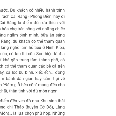
nước. Du khách có nhiều hành trình
 rạch Cái Răng - Phong Ðiền, hay đi
Cái Răng là điểm đến ưa thích với
n hóa chợ trên sông với những chiếc
áng ngắm bình minh, bữa ăn sáng
i Răng, du khách có thể tham quan
làng nghề làm hủ tiếu ở Ninh Kiều,
cồn, cù lao thì cồn Sơn hiện là địa
rí khá gần trung tâm thành phố, có
ch có thể tham quan các bè cá trên
y, cá lóc bú bình, xiếc ếch… đồng
làm bánh dân gian hay cắm trại về
iệm “Ðám giỗ bên cồn” mang đến cho
hất, thân tình với đủ món ngon.
g điểm đến ven đô như Khu sinh thái
êng chị Thảo (huyện Cờ Ðỏ), Làng
Môn)… là lựa chọn phù hợp. Những