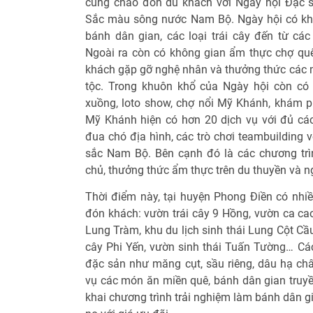
cũng chào đón du khách với Ngày hội Ðặc 
Sắc màu sông nước Nam Bộ. Ngày hội có kh
bánh dân gian, các loại trái cây đến từ các
Ngoài ra còn có không gian ẩm thực chợ qu
khách gặp gỡ nghệ nhân và thưởng thức các 
tộc. Trong khuôn khổ của Ngày hội còn có
xuồng, loto show, chợ nổi Mỹ Khánh, khám ph
Mỹ Khánh hiện có hơn 20 dịch vụ với đủ các 
đua chó địa hình, các trò chơi teambuilding
sắc Nam Bộ. Bên cạnh đó là các chương trì
chủ, thưởng thức ẩm thực trên du thuyền và ngh
Thời điểm này, tại huyện Phong Ðiền có nhiề
đón khách: vườn trái cây 9 Hồng, vườn ca cao
Lung Tràm, khu du lịch sinh thái Lung Cột Cầu
cây Phi Yến, vườn sinh thái Tuấn Tường… Các
đặc sản như măng cụt, sầu riêng, dâu hạ ch
vụ các món ăn miền quê, bánh dân gian truyề
khai chương trình trải nghiệm làm bánh dân g