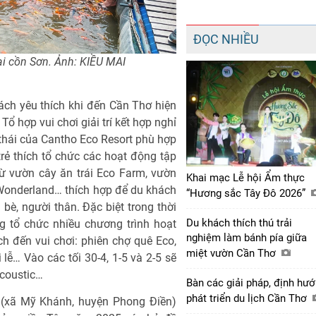
ĐỌC NHIỀU
i cồn Sơn. Ảnh: KIỀU MAI
ch yêu thích khi đến Cần Thơ hiện
ổ hợp vui chơi giải trí kết hợp nghỉ
thái của Cantho Eco Resort phù hợp
trẻ thích tổ chức các hoạt động tập
từ vườn cây ăn trái Eco Farm, vườn
Khai mạc Lễ hội Ẩm thực
 Wonderland… thích hợp để du khách
“Hương sắc Tây Đô 2026”
bè, người thân. Ðặc biệt trong thời
Du khách thích thú trải
g tổ chức nhiều chương trình hoạt
nghiệm làm bánh pía giữa
 đến vui chơi: phiên chợ quê Eco,
miệt vườn Cần Thơ
ễ… Vào các tối 30-4, 1-5 và 2-5 sẽ
acoustic…
Bàn các giải pháp, định hư
phát triển du lịch Cần Thơ
 (xã Mỹ Khánh, huyện Phong Ðiền)