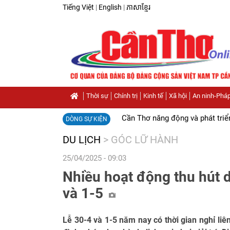
Tiếng Việt
|
English
|
ភាសាខ្មែរ
Thời sự
Chính trị
Kinh tế
Xã hội
An ninh-Pháp
Cần Thơ năng động và phát triể
DÒNG SỰ KIỆN
DU LỊCH
>
GÓC LỮ HÀNH
25/04/2025 - 09:03
Nhiều hoạt động thu hút 
và 1-5
Lễ 30-4 và 1-5 năm nay có thời gian nghỉ liên