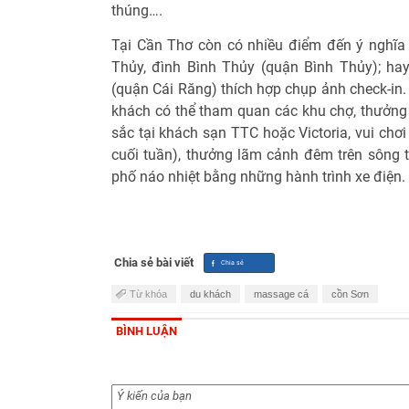
thúng….
Tại Cần Thơ còn có nhiều điểm đến ý nghĩa
Thủy, đình Bình Thủy (quận Bình Thủy); h
(quận Cái Răng) thích hợp chụp ảnh check-in. 
khách có thể tham quan các khu chợ, thưởng 
sắc tại khách sạn TTC hoặc Victoria, vui chơi
cuối tuần), thưởng lãm cảnh đêm trên sông
phố náo nhiệt bằng những hành trình xe điện.
Chia sẻ bài viết
Từ khóa
du khách
massage cá
cồn Sơn
BÌNH LUẬN