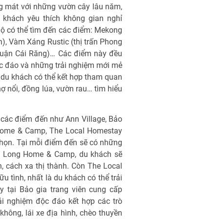
g mát với những vườn cây lâu năm,
 khách yêu thích không gian nghỉ
ộ có thể tìm đến các điểm: Mekong
), Vàm Xáng Rustic (thị trấn Phong
quận Cái Răng)… Các điểm này đều
ộc đáo và những trải nghiệm mới mẻ
 du khách có thể kết hợp tham quan
ợ nổi, đồng lúa, vườn rau… tìm hiểu
ì các điểm đến như Ann Village, Bảo
 Home & Camp, The Local Homestay
họn. Tại mỗi điểm đến sẽ có những
ân Long Home & Camp, du khách sẽ
 cách xa thị thành. Còn The Local
tình, nhất là du khách có thể trải
ay tại Bảo gia trang viên cung cấp
rải nghiệm độc đáo kết hợp các trò
không, lái xe địa hình, chèo thuyền