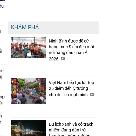
du
Chia sẻ
KHÁM PHÁ
Facebook
i
Ninh Bình được đề cử
hạng mục Điểm đến mới
ổi
nổi hàng đầu châu Á
2026
hế
ới
Việt Nam tiếp tục lọt top
25 điểm đến lý tưởng
cho du lịch một mình
ớng
m
h
Du lịch xanh và có trách
nhiệm đang dần trở
thành xu hướng, đóng