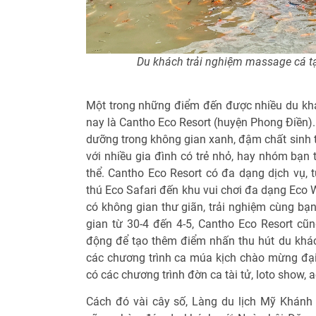
Du khách trải nghiệm massage cá tạ
Một trong những điểm đến được nhiều du khá
nay là Cantho Eco Resort (huyện Phong Ðiền). T
dưỡng trong không gian xanh, đậm chất sinh 
với nhiều gia đình có trẻ nhỏ, hay nhóm bạn 
thể. Cantho Eco Resort có đa dạng dịch vụ, 
thú Eco Safari đến khu vui chơi đa dạng Eco
có không gian thư giãn, trải nghiệm cùng bạn 
gian từ 30-4 đến 4-5, Cantho Eco Resort cũn
động để tạo thêm điểm nhấn thu hút du khách
các chương trình ca múa kịch chào mừng đại l
có các chương trình đờn ca tài tử, loto show, 
Cách đó vài cây số, Làng du lịch Mỹ Khánh