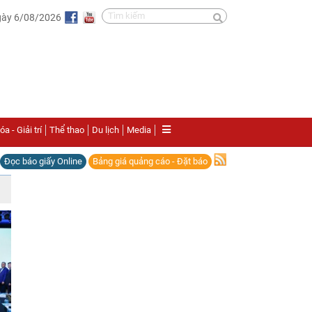
gày 6/08/2026
a - Giải trí
Thể thao
Du lịch
Media
Đọc báo giấy Online
Bảng giá quảng cáo - Đặt báo