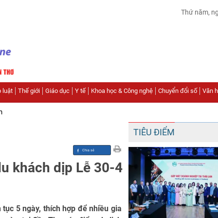
Thứ năm, n
 luật
Thế giới
Giáo dục
Y tế
Khoa học & Công nghệ
Chuyển đổi số
Văn hó
n
TIÊU ĐIỂM
du khách dịp Lễ 30-4
 tục 5 ngày, thích hợp để nhiều gia