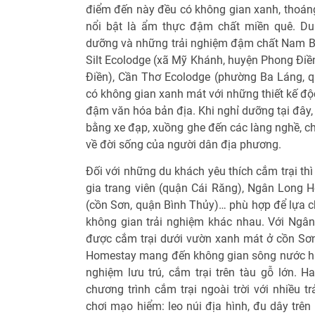
điểm đến này đều có không gian xanh, thoán
nổi bật là ẩm thực đậm chất miền quê. Du
dưỡng và những trải nghiệm đậm chất Nam B
Silt Ecolodge (xã Mỹ Khánh, huyện Phong Ðiền
Ðiền), Cần Thơ Ecolodge (phường Ba Láng, 
có không gian xanh mát với những thiết kế đ
đậm văn hóa bản địa. Khi nghỉ dưỡng tại đây,
bằng xe đạp, xuồng ghe đến các làng nghề, ch
về đời sống của người dân địa phương.
Ðối với những du khách yêu thích cắm trại th
gia trang viên (quận Cái Răng), Ngân Long
(cồn Sơn, quận Bình Thủy)… phù hợp để lựa c
không gian trải nghiệm khác nhau. Với Ng
được cắm trại dưới vườn xanh mát ở cồn Sơn,
Homestay mang đến không gian sông nước hữu 
nghiệm lưu trú, cắm trại trên tàu gỗ lớn. H
chương trình cắm trại ngoài trời với nhiều t
chơi mạo hiểm: leo núi địa hình, đu dây trên 