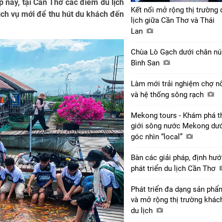
Dịp này, tại Cần Thơ các điểm du lịch
Kết nối mở rộng thị trường 
ịch vụ mới để thu hút du khách đến
lịch giữa Cần Thơ và Thái
Lan
Chùa Lò Gạch dưới chân nú
Bình San
Làm mới trải nghiệm chợ n
và hệ thống sông rạch
Mekong tours - Khám phá t
giới sông nước Mekong dư
góc nhìn “local”
Bàn các giải pháp, định hư
phát triển du lịch Cần Thơ
Phát triển đa dạng sản phẩ
và mở rộng thị trường khác
du lịch