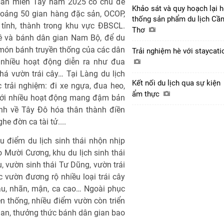
sản miền Tây năm 2025 có chủ đề
Khảo sát và quy hoạch lại 
oảng 50 gian hàng đặc sản, OCOP,
thống sản phẩm du lịch Cầ
 tỉnh, thành trong khu vực ÐBSCL.
Thơ
ê và bánh dân gian Nam Bộ, để du
món bánh truyền thống của các dân
Trải nghiệm hè với staycat
 nhiều hoạt động diễn ra như đua
á vườn trái cây… Tại Làng du lịch
Kết nối du lịch qua sự kiện
trải nghiệm: đi xe ngựa, đua heo,
ẩm thực
 với nhiều hoạt động mang đậm bản
nh về Tây Ðô hóa thân thành điền
e đờn ca tài tử....
u điểm du lịch sinh thái nhộn nhịp
 Mười Cương, khu du lịch sinh thái
, vườn sinh thái Tư Dũng, vườn trái
 vườn đương rộ nhiều loại trái cây
âu, nhãn, mận, ca cao… Ngoài phục
n thống, nhiều điểm vườn còn triển
ian, thưởng thức bánh dân gian bao