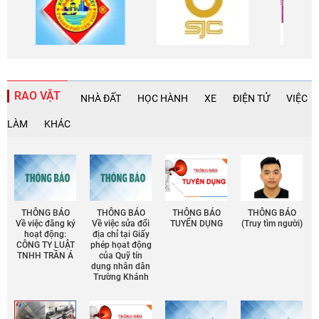
RAO VẶT
NHÀ ĐẤT
HỌC HÀNH
XE
ĐIỆN TỬ
VIỆC
LÀM
KHÁC
THÔNG BÁO
THÔNG BÁO
THÔNG BÁO
THÔNG BÁO
Về việc đăng ký
Về việc sửa đổi
TUYỂN DỤNG
(Truy tìm người)
hoạt động:
địa chỉ tại Giấy
CÔNG TY LUẬT
phép họat động
TNHH TRẦN Á
của Quỹ tín
dụng nhân dân
Trường Khánh