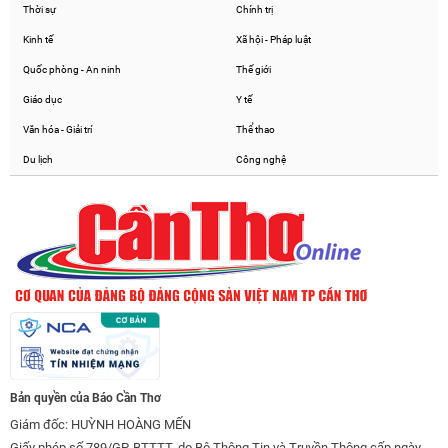
Thời sự
Chính trị
Kinh tế
Xã hội - Pháp luật
Quốc phòng - An ninh
Thế giới
Giáo dục
Y tế
Văn hóa - Giải trí
Thể thao
Du lịch
Công nghệ
Bản quyền của Báo Cần Thơ
Giám đốc: HUỲNH HOÀNG MẾN
Giấy phép số 789/GP-BTTTT, do Bộ Thông Tin và Truyền Thông cấp ngày