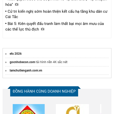
hóa"
Cử tri kiến nghị sớm hoàn thiện kết cấu hạ tầng khu dân cư
Cái Tắc
Bài 5: Kiên quyết đấu tranh làm thất bại mọi âm mưu của
các thế lực thù địch
ets 2026
gocnhobecon.com
tải hình nền 4K sắc nét
lamchutienganh.com.vn
ĐỒNG HÀNH CÙNG DOANH NGHIỆP