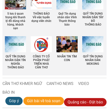
5 lưu ý quan
THÔNG BÁO
Quỹ Tín dụng
QUỸ TÍN DỤNG
trọng khi thanh
Về việc tuyển
nhân dân Vĩnh
NHÂN DÂN TÂY
lý đồ dùng nhà
dụng viên chức
Thạnh thông
ĐÔ
hàng, khách
báo
THÔNG BÁO
sạn
QUỸ TÍN DỤNG
CÔNG TY CỔ
NHẮN TIN TÌM
QUỸ TÍN DỤNG
NHÂN DÂN TÍN
PHẦN PHÁT
CON
NHÂN DÂN
NGHĨA
TRIỂN NHÀ
MEKONG
THÔNG BÁO
CẦN THƠ
CẦN THƠ KHMER NGỮ
CANTHO NEWS
VIDEO
BÁO IN
Góp ý
Gửi bài về toà soạn
Quảng cáo - Đặt báo