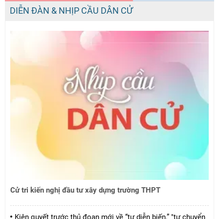
DIỄN ĐÀN & NHỊP CẦU DÂN CỬ
Cử tri kiến nghị đầu tư xây dựng trường THPT
Kiên quyết trước thủ đoạn mới về “tự diễn biến,” "tự chuyển