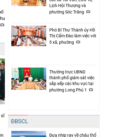
Lịch Hội Thượng và
hố
phường Sóc Trăng
khu
Phó Bí Thư Thành ủy Hồ
Thị Cẩm Đào làm việc với
5 xã, phường
Thường trực UBND
thành phố giám sát việc
sắp xếp các khu vực tại
phường Long Phú 1
 sĩ
ĐBSCL
ên
Đưa nhịp ray về châu thổ