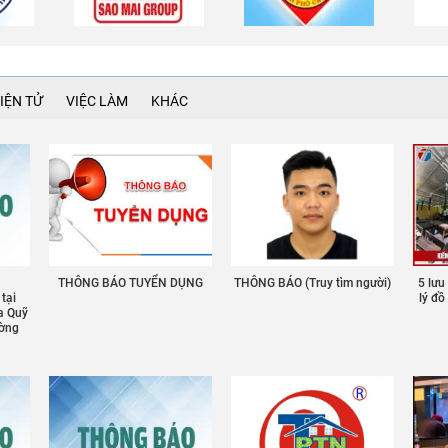
IỆN TỬ
VIỆC LÀM
KHÁC
THÔNG BÁO TUYỂN DỤNG
THÔNG BÁO (Truy tìm người)
5 lưu
 tại
lý đ
a Quỹ
ường