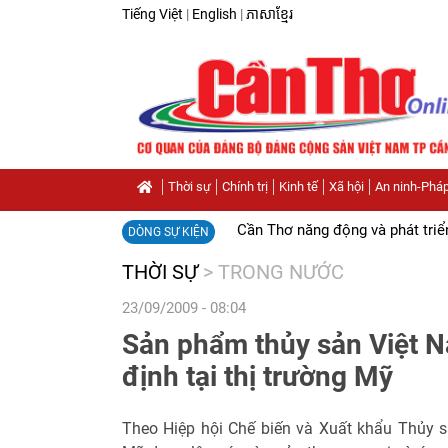
Tiếng Việt
|
English
|
ភាសាខ្មែរ
Thời sự
Chính trị
Kinh tế
Xã hội
An ninh-Pháp
Cần Thơ năng động và phát triể
DÒNG SỰ KIỆN
THỜI SỰ
>
TRONG NƯỚC
23/09/2009 - 08:04
Sản phẩm thủy sản Việt 
định tại thị trường Mỹ
Theo Hiệp hội Chế biến và Xuất khẩu Thủy 