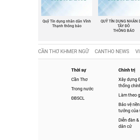
Quỹ Tín dụng nhân dân Vĩnh
QUỸ TÍN DỤNG NHÂN
Thạnh thông báo
TÂY ĐÔ
THÔNG BÁO
CẦN THƠ KHMER NGỮ
CANTHO NEWS
V
Thời sự
Chính trị
Cần Thơ
Xây dựng 
thống chính
Trong nước
Làm theo 
ĐBSCL
Bảo vệ nền
tưởng của
Diễn đàn &
dân cử