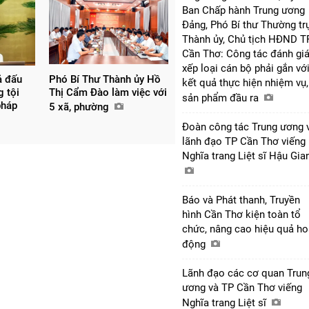
Ban Chấp hành Trung ương
Đảng, Phó Bí thư Thường tr
Thành ủy, Chủ tịch HĐND T
Cần Thơ: Công tác đánh giá
xếp loại cán bộ phải gắn vớ
ả đấu
Phó Bí Thư Thành ủy Hồ
kết quả thực hiện nhiệm vụ,
g tội
Thị Cẩm Đào làm việc với
sản phẩm đầu ra
pháp
5 xã, phường
Đoàn công tác Trung ương 
lãnh đạo TP Cần Thơ viếng
Nghĩa trang Liệt sĩ Hậu Gi
Báo và Phát thanh, Truyền
hình Cần Thơ kiện toàn tổ
chức, nâng cao hiệu quả ho
động
Lãnh đạo các cơ quan Trun
ương và TP Cần Thơ viếng
Nghĩa trang Liệt sĩ