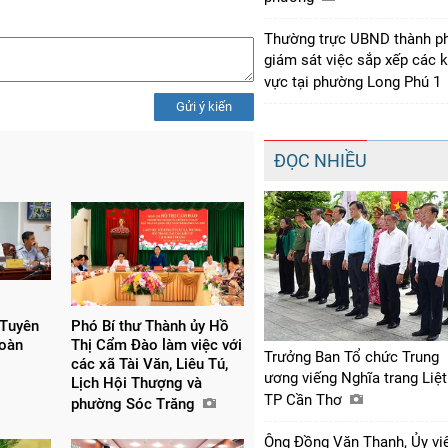
Thường trực UBND thành p
giám sát việc sắp xếp các 
vực tại phường Long Phú 1
Gửi ý kiến
ĐỌC NHIỀU
 Tuyên
Phó Bí thư Thành ủy Hồ
đoàn
Thị Cẩm Đào làm việc với
Trưởng Ban Tổ chức Trung
các xã Tài Văn, Liêu Tú,
ương viếng Nghĩa trang Liệt
Lịch Hội Thượng và
TP Cần Thơ
phường Sóc Trăng
Ông Đồng Văn Thanh, Ủy vi