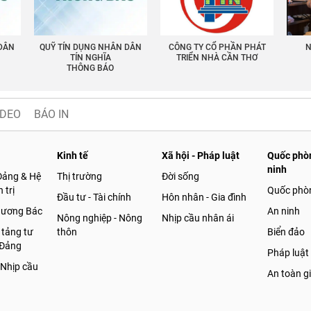
 DÂN
QUỸ TÍN DỤNG NHÂN DÂN
CÔNG TY CỔ PHẦN PHÁT
N
TÍN NGHĨA
TRIỂN NHÀ CẦN THƠ
THÔNG BÁO
IDEO
BÁO IN
Kinh tế
Xã hội - Pháp luật
Quốc phòn
ninh
Đảng & Hệ
Thị trường
Đời sống
 trị
Quốc phò
Đầu tư - Tài chính
Hôn nhân - Gia đình
gương Bác
An ninh
Nông nghiệp - Nông
Nhịp cầu nhân ái
 tảng tư
thôn
Biển đảo
 Đảng
Pháp luật
 Nhịp cầu
An toàn g