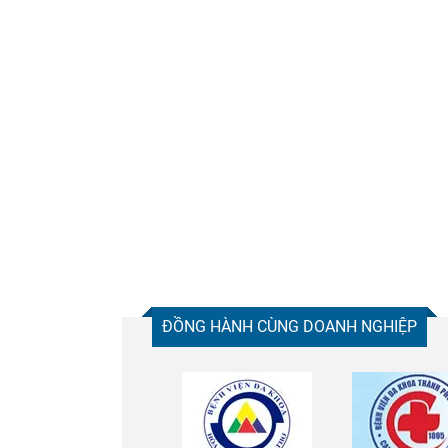
ĐỒNG HÀNH CÙNG DOANH NGHIỆP