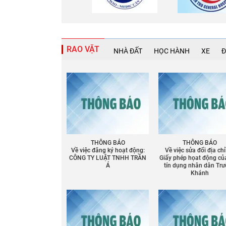
RAO VẶT
NHÀ ĐẤT
HỌC HÀNH
XE
Đ
THÔNG BÁO
THÔNG BÁO
Về việc đăng ký hoạt động:
Về việc sửa đổi địa chỉ
CÔNG TY LUẬT TNHH TRẦN
Giấy phép họat động củ
Á
tín dụng nhân dân Tr
Khánh