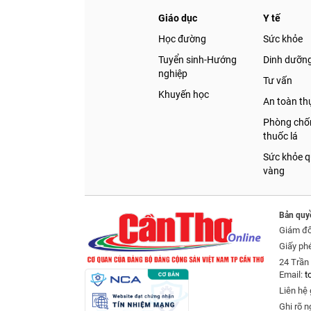
Giáo dục
Y tế
Học đường
Sức khỏe
Tuyển sinh-Hướng
Dinh dưỡn
nghiệp
Tư vấn
Khuyến học
An toàn t
Phòng chốn
thuốc lá
Sức khỏe q
vàng
Bản quy
Giám đ
Giấy ph
24 Trần 
Email:
t
Liên hệ 
Ghi rõ n