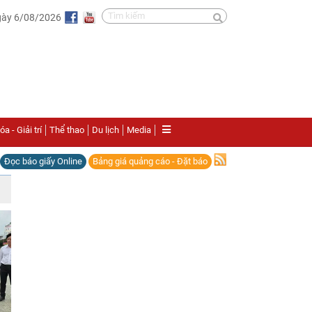
gày 6/08/2026
a - Giải trí
Thể thao
Du lịch
Media
Đọc báo giấy Online
Bảng giá quảng cáo - Đặt báo