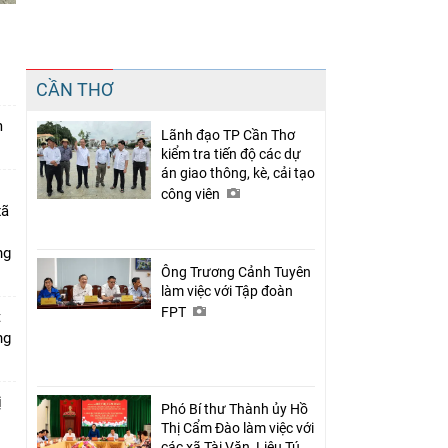
n
Chia sẻ
CẦN THƠ
Facebook
m
Lãnh đạo TP Cần Thơ
kiểm tra tiến độ các dự
án giao thông, kè, cải tạo
công viên
xã
ng
Ông Trương Cảnh Tuyên
làm việc với Tập đoàn
FPT
t
ng
ị
Phó Bí thư Thành ủy Hồ
Thị Cẩm Đào làm việc với
các xã Tài Văn, Liêu Tú,