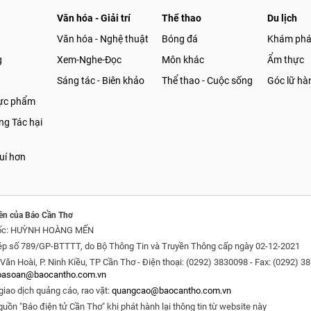
Văn hóa - Giải trí
Thể thao
Du lịch
Văn hóa - Nghệ thuật
Bóng đá
Khám ph
g
Xem-Nghe-Đọc
Môn khác
Ẩm thực
Sáng tác - Biên khảo
Thể thao - Cuộc sống
Góc lữ hà
hực phẩm
g Tác hại
uí hơn
ền của Báo Cần Thơ
ốc: HUỲNH HOÀNG MẾN
ép số 789/GP-BTTTT, do Bộ Thông Tin và Truyền Thông cấp ngày 02-12-2021
Văn Hoài, P. Ninh Kiều, TP Cần Thơ - Điện thoại: (0292) 3830098 - Fax: (0292) 3
oasoan@baocantho.com.vn
giao dịch quảng cáo, rao vặt:
quangcao@baocantho.com.vn
guồn "Báo điện tử Cần Thơ" khi phát hành lại thông tin từ website này