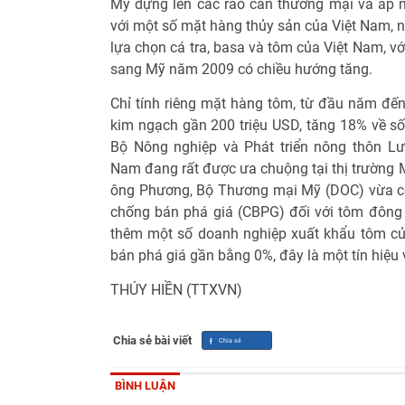
Mỹ dựng lên các rào cản thương mại và áp 
với một số mặt hàng thủy sản của Việt Nam, 
lựa chọn cá tra, basa và tôm của Việt Nam, v
sang Mỹ năm 2009 có chiều hướng tăng.
Chỉ tính riêng mặt hàng tôm, từ đầu năm đến 
kim ngạch gần 200 triệu USD, tăng 18% về số 
Bộ Nông nghiệp và Phát triển nông thôn Lư
Nam đang rất được ưa chuộng tại thị trường M
ông Phương, Bộ Thương mại Mỹ (DOC) vừa có
chống bán phá giá (CBPG) đối với tôm đông
thêm một số doanh nghiệp xuất khẩu tôm c
bán phá giá gần bằng 0%, đây là một tín hiệu 
THÚY HIỀN (TTXVN)
Chia sẻ bài viết
BÌNH LUẬN