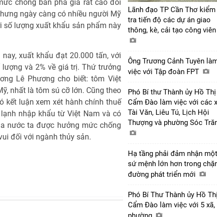
mức chống bán phá giá rất cao đối
Lãnh đạo TP Cần Thơ kiểm
nhưng ngày càng có nhiều người Mỹ
tra tiến độ các dự án giao
ới số lượng xuất khẩu sản phẩm này
thông, kè, cải tạo công viê
nay, xuất khẩu đạt 20.000 tấn, với
Ông Trương Cảnh Tuyên là
lượng và 2% về giá trị. Thứ trưởng
việc với Tập đoàn FPT
ơng Lê Phương cho biết: tôm Việt
ỹ, nhất là tôm sú cỡ lớn. Cũng theo
Phó Bí thư Thành ủy Hồ Thị
 kết luận xem xét hành chính thuế
Cẩm Đào làm việc với các 
Tài Văn, Liêu Tú, Lịch Hội
 lạnh nhập khẩu từ Việt Nam và có
Thượng và phường Sóc Tră
ủa nước ta được hưởng mức chống
vui đối với ngành thủy sản.
Hạ tầng phải đảm nhận mộ
sứ mệnh lớn hơn trong chặ
đường phát triển mới
Phó Bí Thư Thành ủy Hồ Th
Cẩm Đào làm việc với 5 xã,
phường