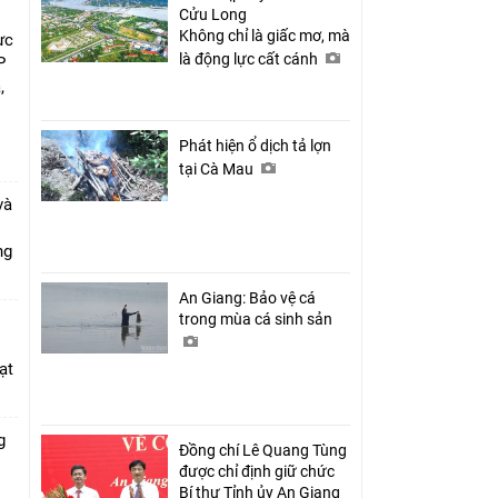
Cửu Long
Không chỉ là giấc mơ, mà
ực
là động lực cất cánh
P
,
i
Phát hiện ổ dịch tả lợn
tại Cà Mau
và
ang
An Giang: Bảo vệ cá
trong mùa cá sinh sản
ạt
g
Đồng chí Lê Quang Tùng
được chỉ định giữ chức
Bí thư Tỉnh ủy An Giang