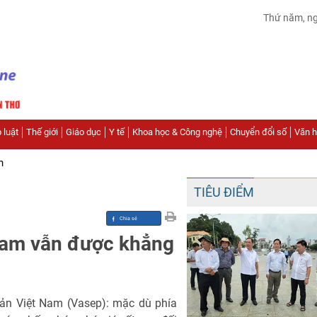
Thứ năm, n
 luật
Thế giới
Giáo dục
Y tế
Khoa học & Công nghệ
Chuyển đổi số
Văn hó
n
TIÊU ĐIỂM
Nam vẫn được khẳng
sản Việt Nam (Vasep): mặc dù phía