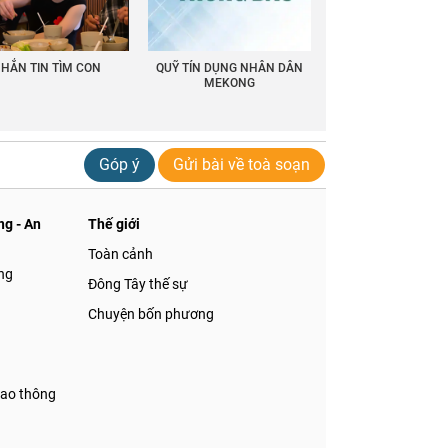
HẮN TIN TÌM CON
QUỸ TÍN DỤNG NHÂN DÂN
MEKONG
Góp ý
Gửi bài về toà soạn
g - An
Thế giới
Toàn cảnh
ng
Đông Tây thế sự
Chuyện bốn phương
iao thông