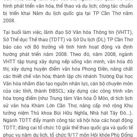
hình phát triển văn hóa, thể thao và du lịch; công tác chuẩn
bị triển khai Năm du lịch quốc gia tại TP Cần Thơ năm
2008.
Tại buổi làm việc, lãnh đạo Sở Văn hóa Thông tin (VHTT),
Sở Thể dục Thể thao (TDTT) và Sở Du lịch (DL) TP Cần Thơ
báo cáo với Bộ trưởng về tình hình hoạt động và định
hướng phát triển năm 2008. Theo đó, năm 2008, ngành
VHTT tập trung xây dựng nếp sống văn minh, văn hóa đô
thị; xây dựng huyện điểm văn hóa Phong Điền, nâng chất
các thiết chế văn hóa; thành lập chi nhánh Trường Đại học
Văn hóa nhằm đào tạo nguồn nhân lực, cán bộ chuyên môn
của các tỉnh, thành ĐBSCL; xây dựng các công trình văn
hóa trọng điểm (như Trung tâm Văn hóa Ô Môn, di tích lịch
sử văn hóa Khám Lớn Cần Thơ, nâng cấp mở rộng Khu
tưởng niệm Thủ khoa Bùi Hữu Nghĩa, Nhà hát Tây Đô...).
Ngành TDTT đẩy mạnh công tác xã hội hóa các hoạt động
TDTT; đăng cai tổ chức 10 giải thể thao quốc gia và quốc tế
phục vụ năm du lịch, tổ chức 9/17 môn Hội khỏe Phù Đổng