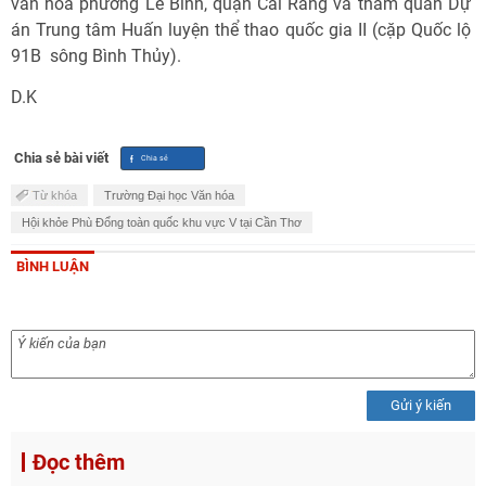
văn hóa phường Lê Bình, quận Cái Răng và tham quan Dự
án Trung tâm Huấn luyện thể thao quốc gia II (cặp Quốc lộ
91B  sông Bình Thủy).
D.K
Chia sẻ bài viết
Từ khóa
Trường Đại học Văn hóa
Hội khỏe Phù Đổng toàn quốc khu vực V tại Cần Thơ
BÌNH LUẬN
Gửi ý kiến
Đọc thêm