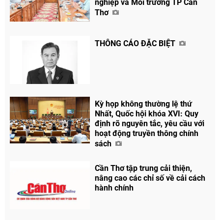
nghiệp và Môi trường TP Cần
Thơ
THÔNG CÁO ĐẶC BIỆT
Chia sẻ
Facebook
Kỳ họp không thường lệ thứ
Nhất, Quốc hội khóa XVI: Quy
định rõ nguyên tắc, yêu cầu với
hoạt động truyền thông chính
sách
Cần Thơ tập trung cải thiện,
nâng cao các chỉ số về cải cách
hành chính