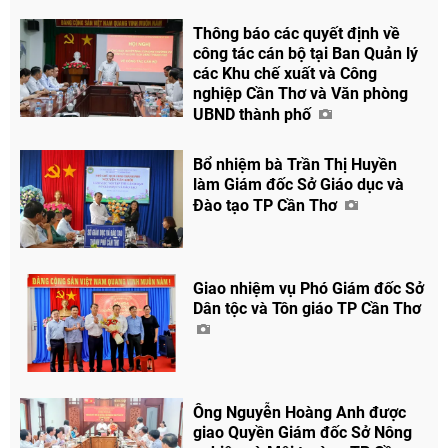
Thông báo các quyết định về
công tác cán bộ tại Ban Quản lý
các Khu chế xuất và Công
nghiệp Cần Thơ và Văn phòng
UBND thành phố
Bổ nhiệm bà Trần Thị Huyền
làm Giám đốc Sở Giáo dục và
Đào tạo TP Cần Thơ
Giao nhiệm vụ Phó Giám đốc Sở
Dân tộc và Tôn giáo TP Cần Thơ
Ông Nguyễn Hoàng Anh được
giao Quyền Giám đốc Sở Nông