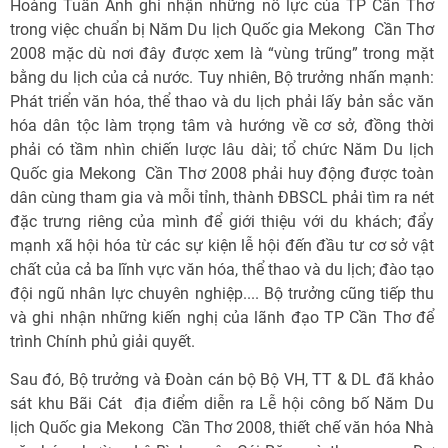
Hoàng Tuấn Anh ghi nhận những nỗ lực của TP Cần Thơ
trong việc chuẩn bị Năm Du lịch Quốc gia Mekong  Cần Thơ
2008 mặc dù nơi đây được xem là “vùng trũng” trong mặt
bằng du lịch của cả nước. Tuy nhiên, Bộ trưởng nhấn mạnh:
Phát triển văn hóa, thể thao và du lịch phải lấy bản sắc văn
hóa dân tộc làm trọng tâm và hướng về cơ sở, đồng thời
phải có tầm nhìn chiến lược lâu dài; tổ chức Năm Du lịch
Quốc gia Mekong  Cần Thơ 2008 phải huy động được toàn
dân cùng tham gia và mỗi tỉnh, thành ĐBSCL phải tìm ra nét
đặc trưng riêng của mình để giới thiệu với du khách; đẩy
mạnh xã hội hóa từ các sự kiện lễ hội đến đầu tư cơ sở vật
chất của cả ba lĩnh vực văn hóa, thể thao và du lịch; đào tạo
đội ngũ nhân lực chuyên nghiệp.... Bộ trưởng cũng tiếp thu
và ghi nhận những kiến nghị của lãnh đạo TP Cần Thơ để
trình Chính phủ giải quyết.
Sau đó, Bộ trưởng và Đoàn cán bộ Bộ VH, TT & DL đã khảo
sát khu Bãi Cát  địa điểm diễn ra Lễ hội công bố Năm Du
lịch Quốc gia Mekong  Cần Thơ 2008, thiết chế văn hóa Nhà