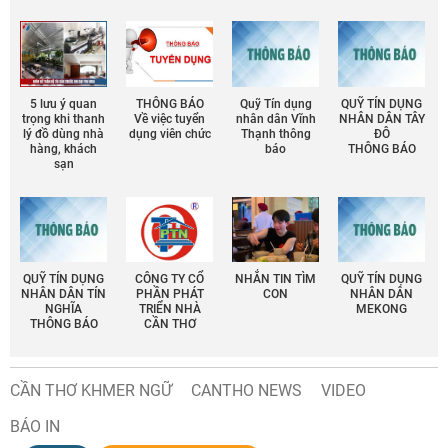
5 lưu ý quan
THÔNG BÁO
Quỹ Tín dụng
QUỸ TÍN DỤNG
trọng khi thanh
Về việc tuyển
nhân dân Vĩnh
NHÂN DÂN TÂY
lý đồ dùng nhà
dụng viên chức
Thạnh thông
ĐÔ
hàng, khách
báo
THÔNG BÁO
sạn
QUỸ TÍN DỤNG
CÔNG TY CỔ
NHẮN TIN TÌM
QUỸ TÍN DỤNG
NHÂN DÂN TÍN
PHẦN PHÁT
CON
NHÂN DÂN
NGHĨA
TRIỂN NHÀ
MEKONG
THÔNG BÁO
CẦN THƠ
CẦN THƠ KHMER NGỮ
CANTHO NEWS
VIDEO
BÁO IN