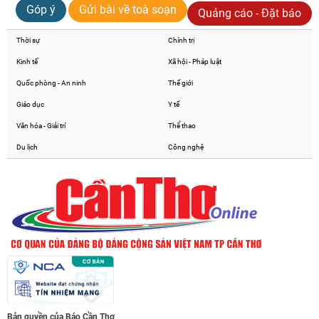
Góp ý
Gửi bài về toà soạn
Quảng cáo - Đặt báo
Thời sự
Chính trị
Kinh tế
Xã hội - Pháp luật
Quốc phòng - An ninh
Thế giới
Giáo dục
Y tế
Văn hóa - Giải trí
Thể thao
Du lịch
Công nghệ
Bản quyền của Báo Cần Thơ