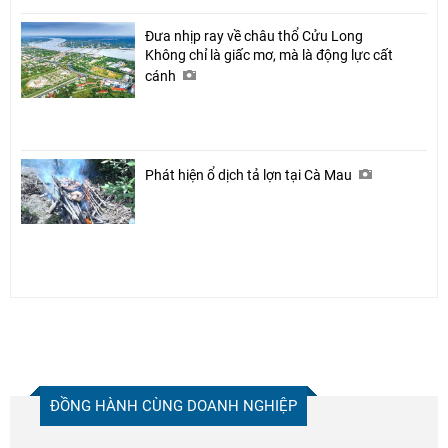
Đưa nhịp ray về châu thổ Cửu Long
Không chỉ là giấc mơ, mà là động lực cất
cánh
Phát hiện ổ dịch tả lợn tại Cà Mau
ĐỒNG HÀNH CÙNG DOANH NGHIỆP