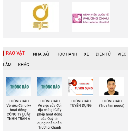
RAO VẶT
NHÀ ĐẤT
HỌC HÀNH
XE
ĐIỆN TỬ
VIỆC
LÀM
KHÁC
THÔNG BÁO
THÔNG BÁO
THÔNG BÁO
THÔNG BÁO
Về việc đăng ký
Về việc sửa đổi
TUYỂN DỤNG
(Truy tìm người)
hoạt động:
địa chỉ tại Giấy
CÔNG TY LUẬT
phép họat động
TNHH TRẦN Á
của Quỹ tín
dụng nhân dân
Trường Khánh