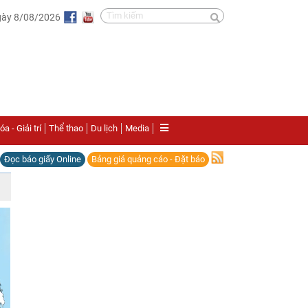
gày 8/08/2026
a - Giải trí
Thể thao
Du lịch
Media
Đọc báo giấy Online
Bảng giá quảng cáo - Đặt báo