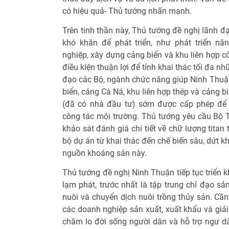
có hiệu quả- Thủ tướng nhấn mạnh.
Trên tinh thần này, Thủ tướng đề nghị lãnh đạ
khó khăn để phát triển, như phát triển nă
nghiệp, xây dựng cảng biển và khu liên hợp c
điều kiện thuận lợi để tỉnh khai thác tối đa n
đạo các Bộ, ngành chức năng giúp Ninh Thuậ
biển, cảng Cà Ná, khu liên hợp thép và cảng b
(đã có nhà đầu tư) sớm được cấp phép để t
công tác môi trường. Thủ tướng yêu cầu Bộ T
khảo sát đánh giá chi tiết về chữ lượng titan
bộ dự án từ khai thác đến chế biến sâu, dứt k
nguồn khoáng sản này.
Thủ tướng đề nghị Ninh Thuận tiếp tục triển 
lạm phát, trước nhất là tập trung chỉ đạo sả
nuôi và chuyển dịch nuôi trồng thủy sản. Cầ
các doanh nghiệp sản xuất, xuất khẩu và giải
chăm lo đời sống người dân và hỗ trợ ngư dân