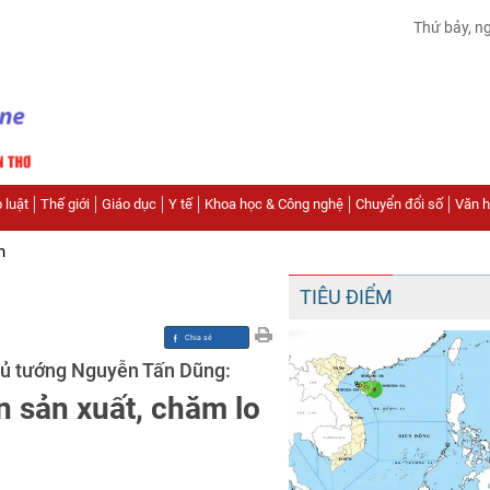
Thứ bảy, n
 luật
Thế giới
Giáo dục
Y tế
Khoa học & Công nghệ
Chuyển đổi số
Văn hó
n
TIÊU ĐIỂM
Thủ tướng Nguyễn Tấn Dũng:
ển sản xuất, chăm lo