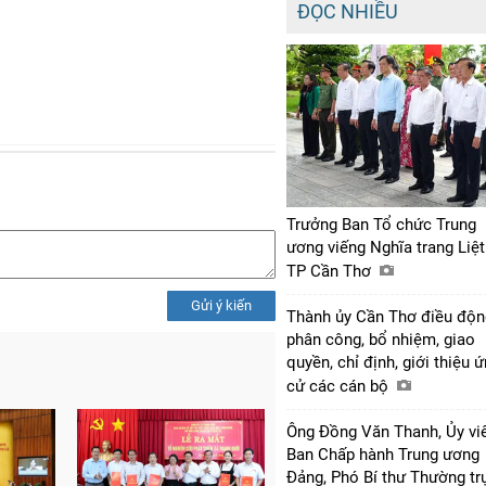
ĐỌC NHIỀU
Trưởng Ban Tổ chức Trung
ương viếng Nghĩa trang Liệt
TP Cần Thơ
Gửi ý kiến
Thành ủy Cần Thơ điều độn
phân công, bổ nhiệm, giao
quyền, chỉ định, giới thiệu 
cử các cán bộ
Ông Đồng Văn Thanh, Ủy vi
Ban Chấp hành Trung ương
Đảng, Phó Bí thư Thường tr