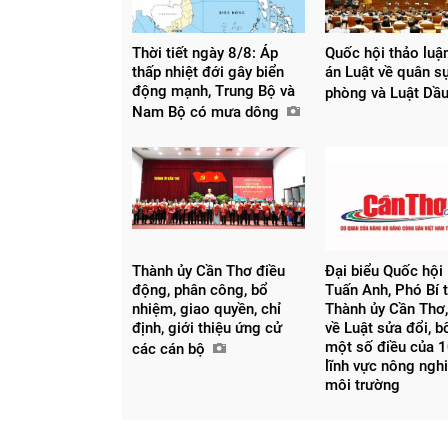
Thời tiết ngày 8/8: Áp
Quốc hội thảo luậ
thấp nhiệt đới gây biển
án Luật về quân s
động mạnh, Trung Bộ và
phòng và Luật Dầ
Nam Bộ có mưa dông
Thành ủy Cần Thơ điều
Đại biểu Quốc hội
động, phân công, bổ
Tuấn Anh, Phó Bí 
nhiệm, giao quyền, chỉ
Thành ủy Cần Thơ,
định, giới thiệu ứng cử
về Luật sửa đổi, 
một số điều của 1
các cán bộ
lĩnh vực nông ngh
môi trường