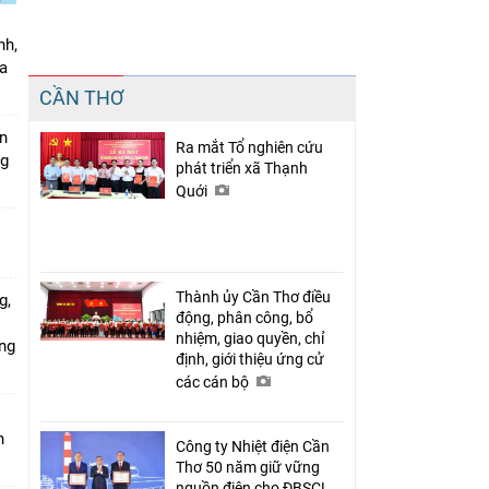
nh,
a
Chia sẻ
CẦN THƠ
Facebook
án
Ra mắt Tổ nghiên cứu
ng
phát triển xã Thạnh
Quới
Thành ủy Cần Thơ điều
g,
động, phân công, bổ
nhiệm, giao quyền, chỉ
ứng
định, giới thiệu ứng cử
các cán bộ
n
Công ty Nhiệt điện Cần
Thơ 50 năm giữ vững
nguồn điện cho ĐBSCL