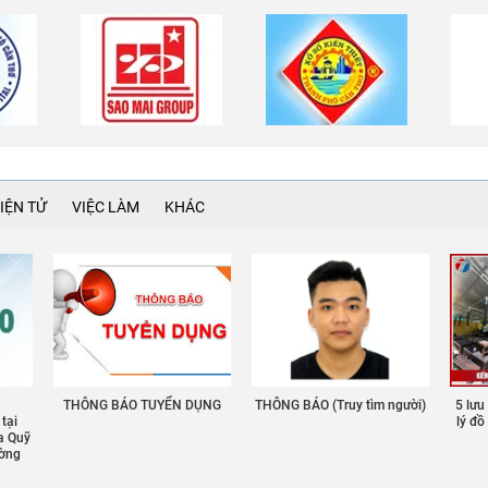
IỆN TỬ
VIỆC LÀM
KHÁC
THÔNG BÁO TUYỂN DỤNG
THÔNG BÁO (Truy tìm người)
5 lưu
 tại
lý đ
a Quỹ
ường