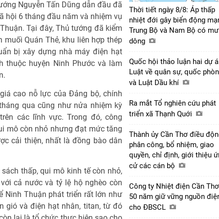
 tướng Nguyễn Tấn Dũng dẫn đầu đã
Thời tiết ngày 8/8: Áp thấp
 xã hội 6 tháng đầu năm và nhiệm vụ
nhiệt đới gây biển động mạ
 Thuận. Tại đây, Thủ tướng đã kiểm
Trung Bộ và Nam Bộ có mư
án muối Quán Thẻ, khu liên hợp thép
dông
uẩn bị xây dựng nhà máy điện hạt
Quốc hội thảo luận hai dự 
h thuộc huyện Ninh Phước và làm
Luật về quân sự, quốc phò
n.
và Luật Dầu khí
 giá cao nỗ lực của Đảng bộ, chính
Ra mắt Tổ nghiên cứu phát
 tháng qua cũng như nửa nhiệm kỳ
triển xã Thạnh Quới
trên các lĩnh vực. Trong đó, công
y qui mô còn nhỏ nhưng đạt mức tăng
Thành ủy Cần Thơ điều độn
c cải thiện, nhất là đồng bào dân
phân công, bổ nhiệm, giao
quyền, chỉ định, giới thiệu 
cử các cán bộ
sách thấp, qui mô kinh tế còn nhỏ,
với cả nước và tỷ lệ hộ nghèo còn
Công ty Nhiệt điện Cần Thơ
ể Ninh Thuận phát triển rất lớn như
50 năm giữ vững nguồn điệ
 gió và điện hạt nhân, titan, từ đó
cho ĐBSCL
 còn lại là tổ chức thực hiện sao cho