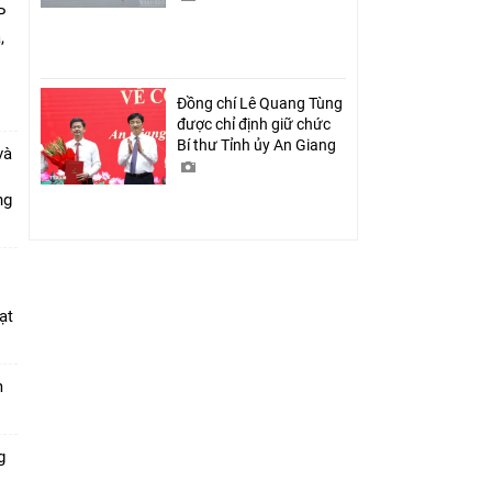
P
,
i
Đồng chí Lê Quang Tùng
được chỉ định giữ chức
Bí thư Tỉnh ủy An Giang
và
ang
ạt
m
g