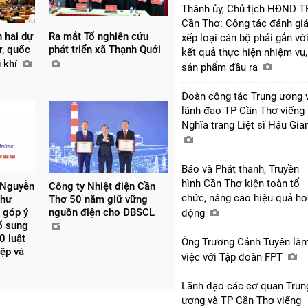
Thành ủy, Chủ tịch HĐND T
Cần Thơ: Công tác đánh giá
n hai dự
Ra mắt Tổ nghiên cứu
xếp loại cán bộ phải gắn vớ
ự, quốc
phát triển xã Thạnh Quới
kết quả thực hiện nhiệm vụ,
u khí
sản phẩm đầu ra
Đoàn công tác Trung ương 
lãnh đạo TP Cần Thơ viếng
Nghĩa trang Liệt sĩ Hậu Gi
Báo và Phát thanh, Truyền
hình Cần Thơ kiện toàn tổ
 Nguyễn
Công ty Nhiệt điện Cần
chức, nâng cao hiệu quả ho
thư
Thơ 50 năm giữ vững
 góp ý
nguồn điện cho ĐBSCL
động
bổ sung
0 luật
Ông Trương Cảnh Tuyên là
iệp và
việc với Tập đoàn FPT
Lãnh đạo các cơ quan Trun
ương và TP Cần Thơ viếng