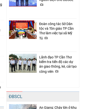
ng
Đoàn công tác Sở Dân
tộc và Tôn giáo TP Cần
Thơ làm việc tại xã Mỹ
Tú
Lãnh đạo TP Cần Thơ
kiểm tra tiến độ các dự
án giao thông, kè, cải tạo
n
công viên
m
ĐBSCL
An Giang: Cháy lớn ở khu