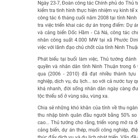
Ngày 23-7, Đoàn công tác Chính phủ do Thủ
kiểm tra tình hình thực hiện nhiệm vụ kinh tế
công tác 6 tháng cuối năm 2008 tại tỉnh Ninh
tra việc triển khai các dự án trọng điểm: Dự 
và cảng biển Dốc Hầm - Cá Ná, công tác ch
nhân công suất 4.000 MW tại xã Phước Din
việc với lãnh đạo chủ chốt của tỉnh Ninh Thuậ
Phát biểu tại buổi làm việc, Thủ tướng đánh
quyền và nhân dân tỉnh Ninh Thuận trong 6
qua (2006 - 2010) đã đạt nhiều thành tựu 
nghiệp, dịch vụ, du lịch... so với cả nước tu
khá nhanh, đời sống nhân dân ngày càng đượ
tộc thiểu số ở vùng sâu, vùng xa.
Chia sẻ những khó khăn của tỉnh về thu ngân 
thu nhập bình quân đầu người bằng 50% so 
cao... Thủ tướng cho rằng, triển vọng mở ra đ
cảng biển, dự án thép, muối công nghiệp, điện
thúc đẩy dịch vụ và du lịch phát triển. Vấn đề