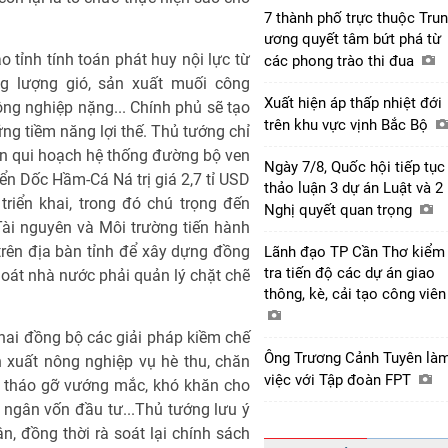
7 thành phố trực thuộc Tru
ương quyết tâm bứt phá từ
o tỉnh tính toán phát huy nội lực từ
các phong trào thi đua
ng lượng gió, sản xuất muối công
Xuất hiện áp thấp nhiệt đới
ông nghiệp nặng... Chính phủ sẽ tạo
trên khu vực vịnh Bắc Bộ
hững tiềm năng lợi thế. Thủ tướng chỉ
n qui hoạch hệ thống đường bộ ven
Ngày 7/8, Quốc hội tiếp tục
iển Dốc Hầm-Cá Ná trị giá 2,7 tỉ USD
thảo luận 3 dự án Luật và 2
riển khai, trong đó chú trọng đến
Nghị quyết quan trọng
ài nguyên và Môi trường tiến hành
 trên địa bàn tỉnh để xây dựng đồng
Lãnh đạo TP Cần Thơ kiểm
tra tiến độ các dự án giao
hoát nhà nước phải quản lý chặt chẽ
thông, kè, cải tạo công viê
khai đồng bộ các giải pháp kiềm chế
Ông Trương Cảnh Tuyên là
n xuất nông nghiệp vụ hè thu, chăn
việc với Tập đoàn FPT
n tháo gỡ vướng mắc, khó khăn cho
 ngân vốn đầu tư...Thủ tướng lưu ý
, đồng thời rà soát lại chính sách