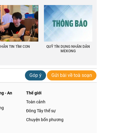
HẮN TIN TÌM CON
QUỸ TÍN DỤNG NHÂN DÂN
MEKONG
Góp ý
Gửi bài về toà soạn
g - An
Thế giới
Toàn cảnh
ng
Đông Tây thế sự
Chuyện bốn phương