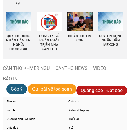
sạn
QUỸ TÍN DỤNG
CÔNG TY CỔ
NHẮN TIN TÌM
QUỸ TÍN DỤNG
NHÂN DÂN TÍN
PHẦN PHÁT
CON
NHÂN DÂN
NGHĨA
TRIỂN NHÀ
MEKONG
THÔNG BÁO
CẦN THƠ
CẦN THƠ KHMER NGỮ
CANTHO NEWS
VIDEO
BÁO IN
Góp ý
Gửi bài về toà soạn
Quảng cáo - Đặt báo
Thời sự
Chính trị
Kinh tế
Xã hội - Pháp luật
Quốc phòng - An ninh
Thế giới
Giáo dục
Y tế