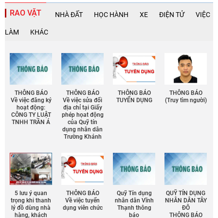
RAO VẶT
NHÀ ĐẤT
HỌC HÀNH
XE
ĐIỆN TỬ
VIỆC
LÀM
KHÁC
THÔNG BÁO
THÔNG BÁO
THÔNG BÁO
THÔNG BÁO
Về việc đăng ký
Về việc sửa đổi
TUYỂN DỤNG
(Truy tìm người)
hoạt động:
địa chỉ tại Giấy
CÔNG TY LUẬT
phép họat động
TNHH TRẦN Á
của Quỹ tín
dụng nhân dân
Trường Khánh
5 lưu ý quan
THÔNG BÁO
Quỹ Tín dụng
QUỸ TÍN DỤNG
trọng khi thanh
Về việc tuyển
nhân dân Vĩnh
NHÂN DÂN TÂY
lý đồ dùng nhà
dụng viên chức
Thạnh thông
ĐÔ
hàng, khách
báo
THÔNG BÁO