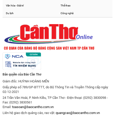
Văn hóa - Giải trí
Thể thao
Du lịch
Công nghệ
Bản quyền của Báo Cần Thơ
Giám đốc: HUỲNH HOÀNG MẾN
Giấy phép số 789/GP-BTTTT, do Bộ Thông Tin và Truyền Thông cấp ngày
02-12-2021
24 Trần Văn Hoài, P. Ninh Kiều, TP Cần Thơ - Điện thoại: (0292) 3830098 -
Fax: (0292) 3830561
Email:
toasoan@baocantho.com.vn
Liên hệ giao dịch quảng cáo, rao vặt:
quangcao@baocantho.com.vn