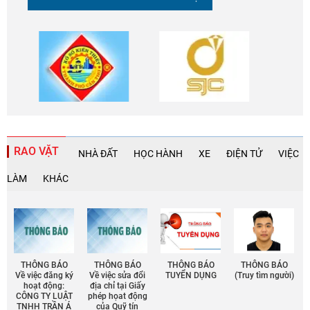
RAO VẶT
NHÀ ĐẤT
HỌC HÀNH
XE
ĐIỆN TỬ
VIỆC
LÀM
KHÁC
THÔNG BÁO
THÔNG BÁO
THÔNG BÁO
THÔNG BÁO
Về việc đăng ký
Về việc sửa đổi
TUYỂN DỤNG
(Truy tìm người)
hoạt động:
địa chỉ tại Giấy
CÔNG TY LUẬT
phép họat động
TNHH TRẦN Á
của Quỹ tín