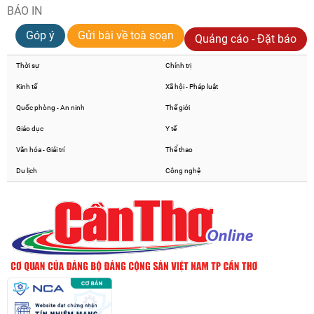
BÁO IN
Góp ý
Gửi bài về toà soạn
Quảng cáo - Đặt báo
Thời sự
Chính trị
Kinh tế
Xã hội - Pháp luật
Quốc phòng - An ninh
Thế giới
Giáo dục
Y tế
Văn hóa - Giải trí
Thể thao
Du lịch
Công nghệ