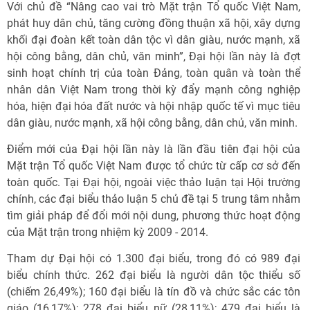
Với chủ đề “Nâng cao vai trò Mặt trận Tổ quốc Việt Nam,
phát huy dân chủ, tăng cường đồng thuận xã hội, xây dựng
khối đại đoàn kết toàn dân tộc vì dân giàu, nước mạnh, xã
hội công bằng, dân chủ, văn minh”, Đại hội lần này là đợt
sinh hoạt chính trị của toàn Đảng, toàn quân và toàn thể
nhân dân Việt Nam trong thời kỳ đẩy mạnh công nghiệp
hóa, hiện đại hóa đất nước và hội nhập quốc tế vì mục tiêu
dân giàu, nước mạnh, xã hội công bằng, dân chủ, văn minh.
Điểm mới của Đại hội lần này là lần đầu tiên đại hội của
Mặt trận Tổ quốc Việt Nam được tổ chức từ cấp cơ sở đến
toàn quốc. Tại Đại hội, ngoài việc thảo luận tại Hội trường
chính, các đại biểu thảo luận 5 chủ đề tại 5 trung tâm nhằm
tìm giải pháp để đổi mới nội dung, phương thức hoạt động
của Mặt trận trong nhiệm kỳ 2009 - 2014.
Tham dự Đại hội có 1.300 đại biểu, trong đó có 989 đại
biểu chính thức. 262 đại biểu là người dân tộc thiểu số
(chiếm 26,49%); 160 đại biểu là tín đồ và chức sắc các tôn
giáo (16,17%); 278 đại biểu nữ (28,11%); 479 đại biểu là