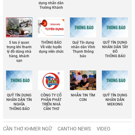
dụng nhân dân
Trường Khánh
5 lưu ý quan
THÔNG BÁO
Quỹ Tín dụng
QUỸ TÍN DỤNG
trọng khi thanh
Về việc tuyển
nhân dân Vĩnh
NHÂN DÂN TÂY
lý đồ dùng nhà
dụng viên chức
Thạnh thông
ĐÔ
hàng, khách
báo
THÔNG BÁO
sạn
QUỸ TÍN DỤNG
CÔNG TY CỔ
NHẮN TIN TÌM
QUỸ TÍN DỤNG
NHÂN DÂN TÍN
PHẦN PHÁT
CON
NHÂN DÂN
NGHĨA
TRIỂN NHÀ
MEKONG
THÔNG BÁO
CẦN THƠ
CẦN THƠ KHMER NGỮ
CANTHO NEWS
VIDEO