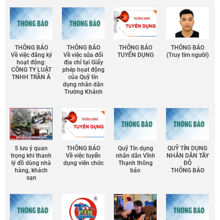
THÔNG BÁO
THÔNG BÁO
THÔNG BÁO
THÔNG BÁO
Về việc đăng ký
Về việc sửa đổi
TUYỂN DỤNG
(Truy tìm người)
hoạt động:
địa chỉ tại Giấy
CÔNG TY LUẬT
phép họat động
TNHH TRẦN Á
của Quỹ tín
dụng nhân dân
Trường Khánh
5 lưu ý quan
THÔNG BÁO
Quỹ Tín dụng
QUỸ TÍN DỤNG
trọng khi thanh
Về việc tuyển
nhân dân Vĩnh
NHÂN DÂN TÂY
lý đồ dùng nhà
dụng viên chức
Thạnh thông
ĐÔ
hàng, khách
báo
THÔNG BÁO
sạn