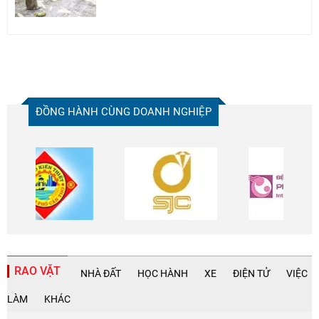
ĐỒNG HÀNH CÙNG DOANH NGHIỆP
RAO VẶT
NHÀ ĐẤT
HỌC HÀNH
XE
ĐIỆN TỬ
VIỆC
LÀM
KHÁC