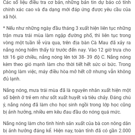
Các số liệu điều tra cơ bản, những bản tin dự báo có tính
chính xác cao và đa dạng mới đáp ứng được yêu cầu của
xã hội.
* Nếu như những ngày đầu tháng 3 xuất hiện liên tục những
trận mưa trái mùa làm ngập đường phố, thì liên tục trong
vòng một tuần lễ vừa qua, trên địa bàn Cà Mau đã xảy ra
nắng nóng hiếm thấy từ trước đến nay. Vào 12 giờ trưa cho
tới 16 giờ chiều, nắng nóng lên tới 38- 39 độ C. Nắng nóng
kèm theo gió mạnh làm cho thời tiết hết sức oi bức. Trong
phòng làm việc, máy điều hòa mở hết cỡ nhưng vẫn không
đủ lạnh.
Nắng nóng, mưa trái mùa đã là nguyên nhân xuất hiện một
số bệnh ở trẻ em như sốt xuất huyết và tiêu chảy. Đáng chú
ý, nắng nóng đã làm cho học sinh ngồi trong lớp học cũng
bị ảnh hưởng, nhiều em kêu đau đầu do nóng quá mức.
Nắng nóng làm cho tình hình sản xuất của bà con nông dân
bị ảnh hưởng đáng kể. Hiện nay, toàn tỉnh đã có gần 2.000