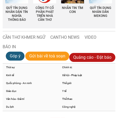
QUỸ TÍN DỤNG
CÔNG TY CỔ
NHẮN TIN TÌM
QUỸ TÍN DỤNG
NHÂN DÂN TÍN
PHẦN PHÁT
CON
NHÂN DÂN
NGHĨA
TRIỂN NHÀ
MEKONG
THÔNG BÁO
CẦN THƠ
CẦN THƠ KHMER NGỮ
CANTHO NEWS
VIDEO
BÁO IN
Góp ý
Gửi bài về toà soạn
Quảng cáo - Đặt báo
Thời sự
Chính trị
Kinh tế
Xã hội - Pháp luật
Quốc phòng - An ninh
Thế giới
Giáo dục
Y tế
Văn hóa - Giải trí
Thể thao
Du lịch
Công nghệ