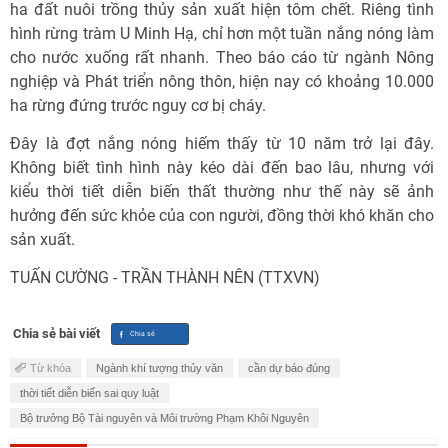
ha đất nuôi trồng thủy sản xuất hiện tôm chết. Riêng tình
hình rừng tràm U Minh Hạ, chỉ hơn một tuần nắng nóng làm
cho nước xuống rất nhanh. Theo báo cáo từ ngành Nông
nghiệp và Phát triển nông thôn, hiện nay có khoảng 10.000
ha rừng đứng trước nguy cơ bị cháy.
Đây là đợt nắng nóng hiếm thấy từ 10 năm trở lại đây.
Không biết tình hình này kéo dài đến bao lâu, nhưng với
kiểu thời tiết diễn biến thất thường như thế này sẽ ảnh
hưởng đến sức khỏe của con người, đồng thời khó khăn cho
sản xuất.
TUẤN CƯỜNG - TRẦN THÀNH NÊN (TTXVN)
Chia sẻ bài viết
Từ khóa
Ngành khí tượng thủy văn
cần dự báo đúng
thời tiết diễn biến sai quy luật
Bộ trưởng Bộ Tài nguyên và Môi trường Phạm Khôi Nguyên