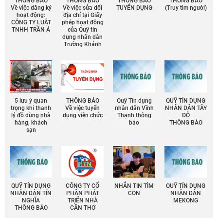
THÔNG BÁO
THÔNG BÁO
THÔNG BÁO
THÔNG BÁO
Về việc đăng ký
Về việc sửa đổi
TUYỂN DỤNG
(Truy tìm người)
hoạt động:
địa chỉ tại Giấy
CÔNG TY LUẬT
phép họat động
TNHH TRẦN Á
của Quỹ tín
dụng nhân dân
Trường Khánh
5 lưu ý quan
THÔNG BÁO
Quỹ Tín dụng
QUỸ TÍN DỤNG
trọng khi thanh
Về việc tuyển
nhân dân Vĩnh
NHÂN DÂN TÂY
lý đồ dùng nhà
dụng viên chức
Thạnh thông
ĐÔ
hàng, khách
báo
THÔNG BÁO
sạn
QUỸ TÍN DỤNG
CÔNG TY CỔ
NHẮN TIN TÌM
QUỸ TÍN DỤNG
NHÂN DÂN TÍN
PHẦN PHÁT
CON
NHÂN DÂN
NGHĨA
TRIỂN NHÀ
MEKONG
THÔNG BÁO
CẦN THƠ