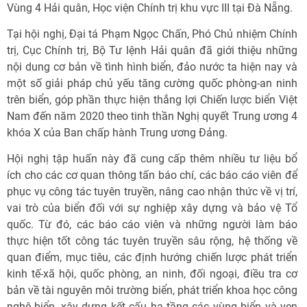
Vùng 4 Hải quân, Học viện Chính trị khu vực III tại Đà Nẵng.
Tại hội nghị, Đại tá Phạm Ngọc Chấn, Phó Chủ nhiệm Chính
trị, Cục Chính trị, Bộ Tư lệnh Hải quân đã giới thiệu những
nội dung cơ bản về tình hình biển, đảo nước ta hiện nay và
một số giải pháp chủ yếu tăng cường quốc phòng-an ninh
trên biển, góp phần thực hiện thắng lợi Chiến lược biển Việt
Nam đến năm 2020 theo tinh thần Nghị quyết Trung ương 4
khóa X của Ban chấp hành Trung ương Đảng.
Hội nghị tập huấn này đã cung cấp thêm nhiều tư liệu bổ
ích cho các cơ quan thông tấn báo chí, các báo cáo viên để
phục vụ công tác tuyên truyền, nâng cao nhận thức về vị trí,
vai trò của biển đối với sự nghiệp xây dựng và bảo vệ Tổ
quốc. Từ đó, các báo cáo viên và những người làm báo
thực hiện tốt công tác tuyên truyền sâu rộng, hệ thống về
quan điểm, mục tiêu, các định hướng chiến lược phát triển
kinh tế-xã hội, quốc phòng, an ninh, đối ngoại, điều tra cơ
bản về tài nguyên môi trường biển, phát triển khoa học công
nghệ biển, xây dựng kết cấu hạ tầng các vùng biển và ven