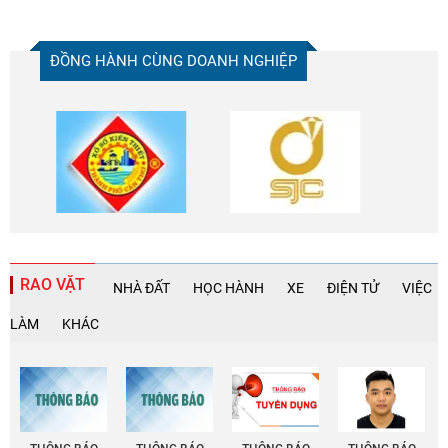
ĐỒNG HÀNH CÙNG DOANH NGHIỆP
RAO VẶT
NHÀ ĐẤT
HỌC HÀNH
XE
ĐIỆN TỬ
VIỆC
LÀM
KHÁC