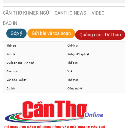
CẦN THƠ KHMER NGỮ
CANTHO NEWS
VIDEO
BÁO IN
Góp ý
Gửi bài về toà soạn
Quảng cáo - Đặt báo
Thời sự
Chính trị
Kinh tế
Xã hội - Pháp luật
Quốc phòng - An ninh
Thế giới
Giáo dục
Y tế
Văn hóa - Giải trí
Thể thao
Du lịch
Công nghệ