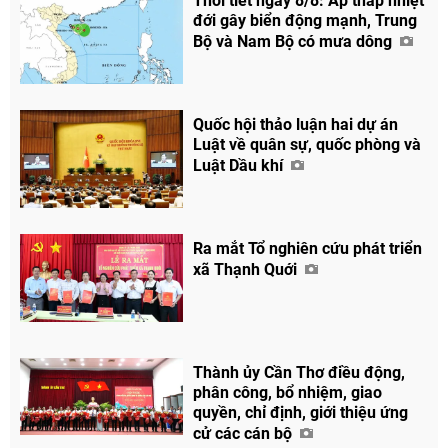
Thời tiết ngày 8/8: Áp thấp nhiệt
đới gây biển động mạnh, Trung
Bộ và Nam Bộ có mưa dông
Quốc hội thảo luận hai dự án
Chia sẻ
Luật về quân sự, quốc phòng và
Luật Dầu khí
Facebook
Ra mắt Tổ nghiên cứu phát triển
xã Thạnh Quới
Thành ủy Cần Thơ điều động,
phân công, bổ nhiệm, giao
quyền, chỉ định, giới thiệu ứng
cử các cán bộ