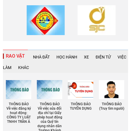
RAO VẶT
NHÀ ĐẤT
HỌC HÀNH
XE
ĐIỆN TỬ
VIỆC
LÀM
KHÁC
THÔNG BÁO
THÔNG BÁO
THÔNG BÁO
THÔNG BÁO
Về việc đăng ký
Về việc sửa đổi
TUYỂN DỤNG
(Truy tìm người)
hoạt động:
địa chỉ tại Giấy
CÔNG TY LUẬT
phép họat động
TNHH TRẦN Á
của Quỹ tín
dụng nhân dân
Trường Khánh