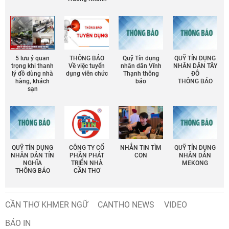
5 lưu ý quan
THÔNG BÁO
Quỹ Tín dụng
QUỸ TÍN DỤNG
trọng khi thanh
Về việc tuyển
nhân dân Vĩnh
NHÂN DÂN TÂY
lý đồ dùng nhà
dụng viên chức
Thạnh thông
ĐÔ
hàng, khách
báo
THÔNG BÁO
sạn
QUỸ TÍN DỤNG
CÔNG TY CỔ
NHẮN TIN TÌM
QUỸ TÍN DỤNG
NHÂN DÂN TÍN
PHẦN PHÁT
CON
NHÂN DÂN
NGHĨA
TRIỂN NHÀ
MEKONG
THÔNG BÁO
CẦN THƠ
CẦN THƠ KHMER NGỮ
CANTHO NEWS
VIDEO
BÁO IN