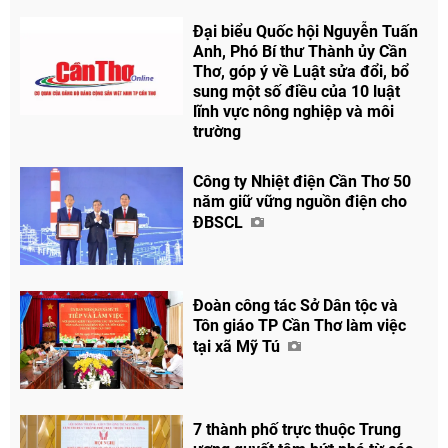
Chia sẻ
Đại biểu Quốc hội Nguyễn Tuấn
Anh, Phó Bí thư Thành ủy Cần
Facebook
Thơ, góp ý về Luật sửa đổi, bổ
sung một số điều của 10 luật
lĩnh vực nông nghiệp và môi
trường
Công ty Nhiệt điện Cần Thơ 50
năm giữ vững nguồn điện cho
ĐBSCL
Đoàn công tác Sở Dân tộc và
Tôn giáo TP Cần Thơ làm việc
tại xã Mỹ Tú
7 thành phố trực thuộc Trung