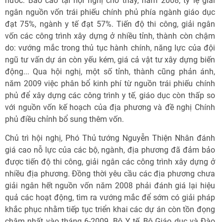
nước. Báo cáo tại hội nghị cho thấy, năm 2008, tỷ lệ giải
ngân nguồn vốn trái phiếu chính phủ phía ngành giáo dục
đạt 75%, ngành y tế đạt 57%. Tiến độ thi công, giải ngân
vốn các công trình xây dựng ở nhiều tỉnh, thành còn chậm
do: vướng mắc trong thủ tục hành chính, năng lực của đội
ngũ tư vấn dự án còn yếu kém, giá cả vật tư xây dựng biến
động... Qua hội nghị, một số tỉnh, thành cũng phản ánh,
năm 2009 việc phân bổ kinh phí từ nguồn trái phiếu chính
phủ để xây dựng các công trình y tế, giáo dục còn thấp so
với nguồn vốn kế hoạch của địa phương và đề nghị Chính
phủ điều chỉnh bổ sung thêm vốn.
Chủ trì hội nghị, Phó Thủ tướng Nguyễn Thiện Nhân đánh
giá cao nỗ lực của các bộ, ngành, địa phương đã đảm bảo
được tiến độ thi công, giải ngân các công trình xây dựng ở
nhiều địa phương. Đồng thời yêu cầu các địa phương chưa
giải ngân hết nguồn vốn năm 2008 phải đánh giá lại hiệu
quả các hoạt động, tìm ra vướng mắc để sớm có giải pháp
khắc phục nhằm tiếp tục triển khai các dự án còn tồn đọng
chậm nhất vào tháng 6-2009. Bộ Y tế, Bộ Giáo dục và Đào