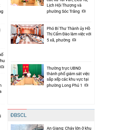
t
Lịch Hội Thượng và
ng
phường Sóc Trăng
Phó Bí Thư Thành ủy Hồ
ị
Thị Cẩm Đào làm việc với
5 xã, phường
hố
khu
Thường trực UBND
thành phố giám sát việc
sắp xếp các khu vực tại
n
phường Long Phú 1
a
ĐBSCL
i
An Giang: Cháy lớn ở khu