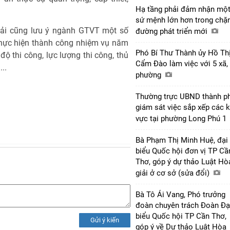
Hạ tầng phải đảm nhận mộ
sứ mệnh lớn hơn trong chặ
ải cũng lưu ý ngành GTVT một số
đường phát triển mới
thực hiện thành công nhiệm vụ năm
Phó Bí Thư Thành ủy Hồ Th
độ thi công, lực lượng thi công, thủ
Cẩm Đào làm việc với 5 xã,
..
phường
Thường trực UBND thành p
giám sát việc sắp xếp các 
vực tại phường Long Phú 1
Bà Phạm Thị Minh Huệ, đại
biểu Quốc hội đơn vị TP Cầ
Thơ, góp ý dự thảo Luật Hò
giải ở cơ sở (sửa đổi)
Bà Tô Ái Vang, Phó trưởng
đoàn chuyên trách Đoàn Đạ
biểu Quốc hội TP Cần Thơ,
Gửi ý kiến
góp ý về Dự thảo Luật Hòa