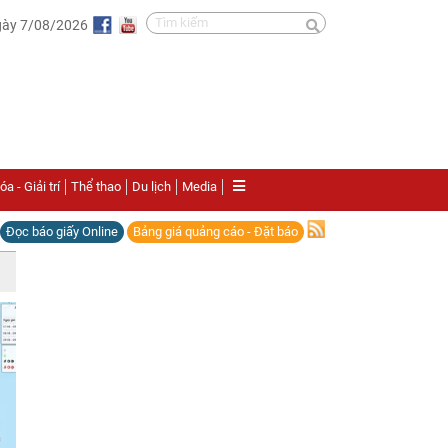
gày 7/08/2026
a - Giải trí
Thể thao
Du lịch
Media
Đọc báo giấy Online
Bảng giá quảng cáo - Đặt báo