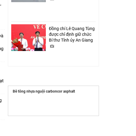
,
i
Đồng chí Lê Quang Tùng
được chỉ định giữ chức
và
Bí thư Tỉnh ủy An Giang
ang
ạt
Bê tông nhựa nguội carboncor asphalt
g