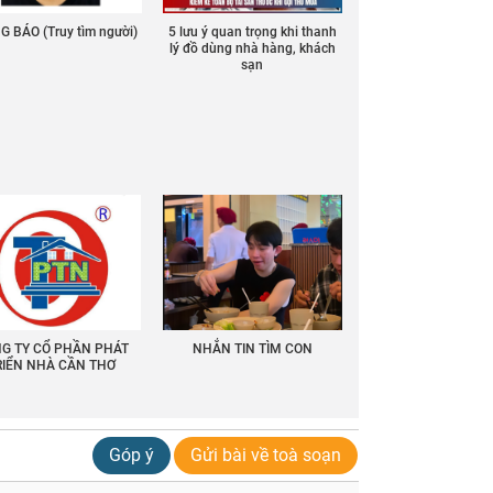
 BÁO (Truy tìm người)
5 lưu ý quan trọng khi thanh
lý đồ dùng nhà hàng, khách
sạn
G TY CỔ PHẦN PHÁT
NHẮN TIN TÌM CON
RIỂN NHÀ CẦN THƠ
Góp ý
Gửi bài về toà soạn