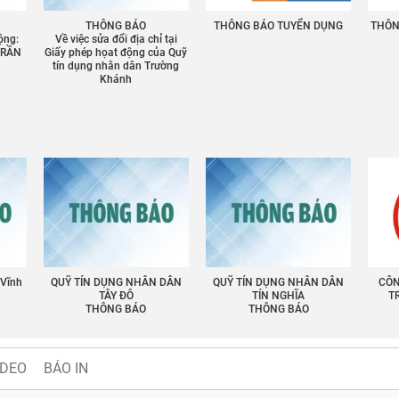
THÔNG BÁO
THÔNG BÁO TUYỂN DỤNG
THÔNG
ộng:
Về việc sửa đổi địa chỉ tại
TRẦN
Giấy phép họat động của Quỹ
tín dụng nhân dân Trường
Khánh
 Vĩnh
QUỸ TÍN DỤNG NHÂN DÂN
QUỸ TÍN DỤNG NHÂN DÂN
CÔN
TÂY ĐÔ
TÍN NGHĨA
T
THÔNG BÁO
THÔNG BÁO
IDEO
BÁO IN