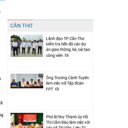
Chia sẻ
CẦN THƠ
Facebook
Lãnh đạo TP Cần Thơ
kiểm tra tiến độ các dự
án giao thông, kè, cải tạo
công viên
n
Ông Trương Cảnh Tuyên
m
làm việc với Tập đoàn
FPT
xã
ng
Phó Bí thư Thành ủy Hồ
Thị Cẩm Đào làm việc với
các xã Tài Văn, Liêu Tú,