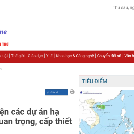
Thứ sáu, n
 luật
Thế giới
Giáo dục
Y tế
Khoa học & Công nghệ
Chuyển đổi số
Văn hó
n
TIÊU ĐIỂM
iện các dự án hạ
uan trọng, cấp thiết