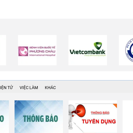
IỆN TỬ
VIỆC LÀM
KHÁC