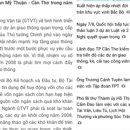
oạn Mỹ Thuận - Cần Thơ trong năm
Xuất hiện áp thấp nhiệt đới
trên khu vực vịnh Bắc Bộ
ng Vận tải (GTVT) về tình hình triển
Ngày 7/8, Quốc hội tiếp tục
c dự án giao thông quan trọng, cấp
thảo luận 3 dự án Luật và 2
của Thủ tướng Chính phủ vào ngày
Nghị quyết quan trọng
Hải nhấn mạnh: Hạ tầng giao thông
đi trước một bước phục vụ yêu cầu
Lãnh đạo TP Cần Thơ kiểm
tra tiến độ các dự án giao
hững năm tới. Vì thế, nhiệm vụ số
thông, kè, cải tạo công viê
ăm 2008 là phải tìm mọi cách đẩy
ao thông.
Ông Trương Cảnh Tuyên là
ới Bộ Kế hoạch và Đầu tư, Bộ Tài
việc với Tập đoàn FPT
ức tín dụng để huy động vốn cho các
về vốn ngân sách còn hạn hẹp hiện
Phó Bí thư Thành ủy Hồ Thị
nguồn vốn ngân sách quá khó khăn
Cẩm Đào làm việc với các 
 Ngành GTVT phải rà soát lại toàn
Tài Văn, Liêu Tú, Lịch Hội
g, các dự án khởi công năm 2008,
Thượng và phường Sóc Tră
ả năng tháo gỡ các khó khăn để trên
 án thực sự quan trọng, cấp thiết,