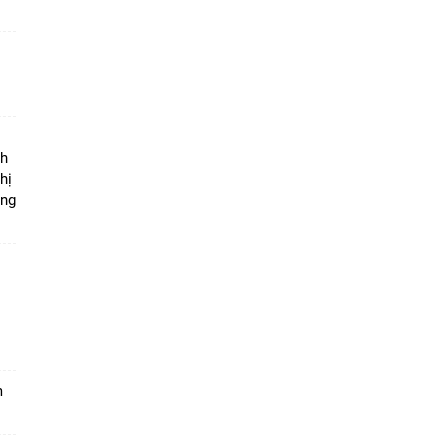
ộ
nh
hị
ọng
m