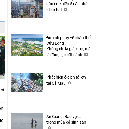
dân cư khiến 5 căn nhà
bị hư hại
Đưa nhịp ray về châu thổ
Cửu Long
Không chỉ là giấc mơ, mà
là động lực cất cánh
Phát hiện ổ dịch tả lợn
tại Cà Mau
 sĩ
ên
An Giang: Bảo vệ cá
ực
trong mùa cá sinh sản
P