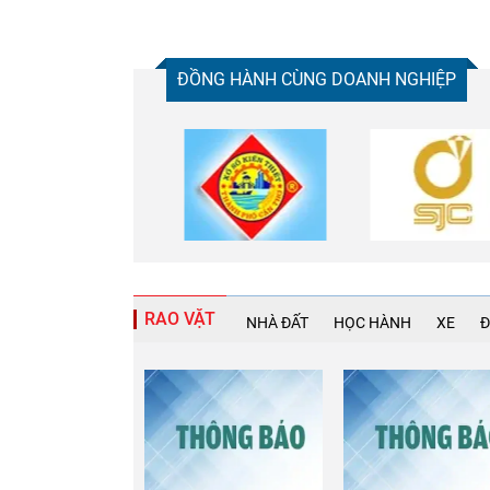
ĐỒNG HÀNH CÙNG DOANH NGHIỆP
RAO VẶT
NHÀ ĐẤT
HỌC HÀNH
XE
Đ