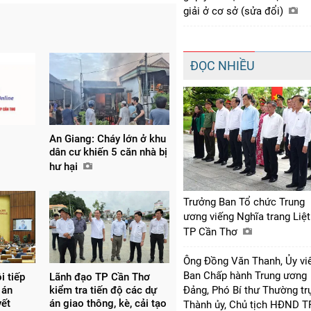
giải ở cơ sở (sửa đổi)
ĐỌC NHIỀU
An Giang: Cháy lớn ở khu
dân cư khiến 5 căn nhà bị
hư hại
Trưởng Ban Tổ chức Trung
ương viếng Nghĩa trang Liệt
TP Cần Thơ
Ông Đồng Văn Thanh, Ủy vi
Ban Chấp hành Trung ương
i tiếp
Lãnh đạo TP Cần Thơ
 án
kiểm tra tiến độ các dự
Đảng, Phó Bí thư Thường tr
yết
án giao thông, kè, cải tạo
Thành ủy, Chủ tịch HĐND T