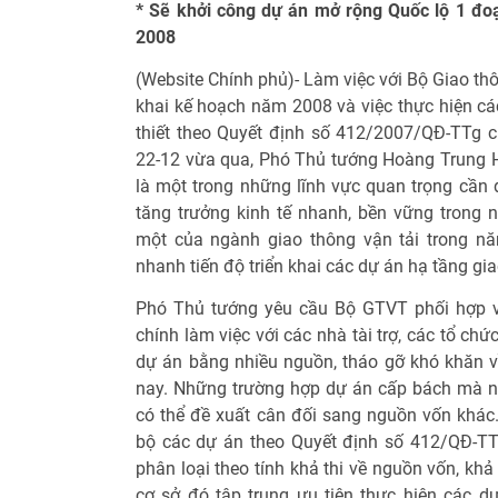
* Sẽ khởi công dự án mở rộng Quốc lộ 1 đ
2008
(Website Chính phủ)- Làm việc với Bộ Giao thô
khai kế hoạch năm 2008 và việc thực hiện cá
thiết theo Quyết định số 412/2007/QĐ-TTg 
22-12 vừa qua, Phó Thủ tướng Hoàng Trung 
là một trong những lĩnh vực quan trọng cần 
tăng trưởng kinh tế nhanh, bền vững trong n
một của ngành giao thông vận tải trong n
nhanh tiến độ triển khai các dự án hạ tầng gi
Phó Thủ tướng yêu cầu Bộ GTVT phối hợp v
chính làm việc với các nhà tài trợ, các tổ ch
dự án bằng nhiều nguồn, tháo gỡ khó khăn 
nay. Những trường hợp dự án cấp bách mà 
có thể đề xuất cân đối sang nguồn vốn khác.
bộ các dự án theo Quyết định số 412/QĐ-TT
phân loại theo tính khả thi về nguồn vốn, kh
cơ sở đó tập trung ưu tiên thực hiện các dự