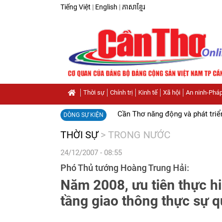
Tiếng Việt
|
English
|
ភាសាខ្មែរ
Thời sự
Chính trị
Kinh tế
Xã hội
An ninh-Pháp
Cần Thơ năng động và phát triể
DÒNG SỰ KIỆN
THỜI SỰ
>
TRONG NƯỚC
24/12/2007 - 08:55
Phó Thủ tướng Hoàng Trung Hải:
Năm 2008, ưu tiên thực h
tầng giao thông thực sự q