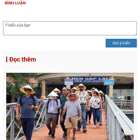
BÌNH LUẬN
Gửi ý kiến
Đọc thêm