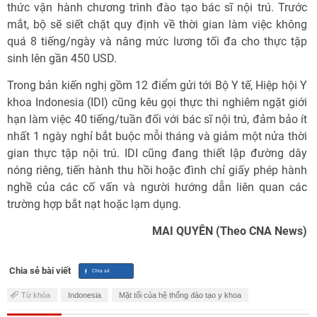
thức vận hành chương trình đào tạo bác sĩ nội trú. Trước
mắt, bộ sẽ siết chặt quy định về thời gian làm việc không
quá 8 tiếng/ngày và nâng mức lương tối đa cho thực tập
sinh lên gần 450 USD.
Trong bản kiến nghị gồm 12 điểm gửi tới Bộ Y tế, Hiệp hội Y
khoa Indonesia (IDI) cũng kêu gọi thực thi nghiêm ngặt giới
hạn làm việc 40 tiếng/tuần đối với bác sĩ nội trú, đảm bảo ít
nhất 1 ngày nghỉ bắt buộc mỗi tháng và giảm một nửa thời
gian thực tập nội trú. IDI cũng đang thiết lập đường dây
nóng riêng, tiến hành thu hồi hoặc đình chỉ giấy phép hành
nghề của các cố vấn và người hướng dẫn liên quan các
trường hợp bắt nạt hoặc lạm dụng.
MAI QUYÊN (Theo CNA News)
Chia sẻ bài viết
Từ khóa
Indonesia
Mặt tối của hệ thống đào tạo y khoa