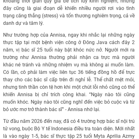
khoảng thời gian quý giá để tích lũy kinh nghiệm, nhưng
đây cũng là giai đoạn dễ khiến nhiều người rơi vào tình
trạng căng thẳng (stress) và tổn thương nghiêm trọng, cả về
danh dự và tâm lý.
Như trường hợp của Annisa, ngay khi nhắc lại những ngày
thực tập tại một bệnh viện công ở Đông Java cách đây 2
năm, vị bác sĩ 25 tuổi này bật khóc nức nở. Người mới ra
trường như Annisa thường phải nhận ca trực mà người
khác né tránh và những nhiệm vụ mà không ai muốn làm.
Có lần, cô phải làm việc liên tục 36 tiếng đồng hồ để trực
thay cho các bác sĩ cấp trên đi nghỉ lễ. Thể chất mệt mỏi,
nhưng tinh thần còn tệ hơn khi một chút lỗi nhỏ cũng có thể
khiến Annisa bị chỉ trích công khai. “Ngày nào tôi cũng
muốn khóc. Ngày nào tôi cũng nghĩ đến việc bỏ cuộc và từ
bỏ ước mơ trở thành bác sĩ” - Annisa nhớ lại.
Từ đầu năm 2026 đến nay, đã có 4 trường hợp bác sĩ nội trú
tử vong, buộc Bộ Y tế Indonesia điều tra toàn diện. Mới nhất
là vào ngày 1-5, bác sĩ thực tập 25 tuổi Myta Aprilia Azmy