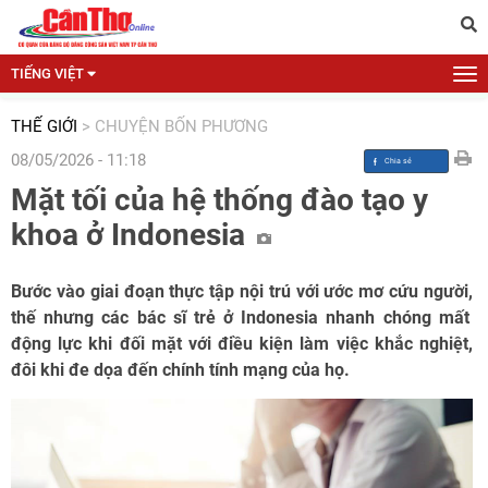
TIẾNG VIỆT
THẾ GIỚI
>
CHUYỆN BỐN PHƯƠNG
08/05/2026 - 11:18
Mặt tối của hệ thống đào tạo y
khoa ở Indonesia
B
ước vào giai đoạn thực tập nội trú với ước mơ
cứu người,
thế nhưng c
ác bác sĩ trẻ ở Indonesia
nhanh chóng mất
động lực khi đối mặt với
điều kiện làm việc khắc nghiệt
,
đôi khi đe dọa đến chính tính mạng của họ
.