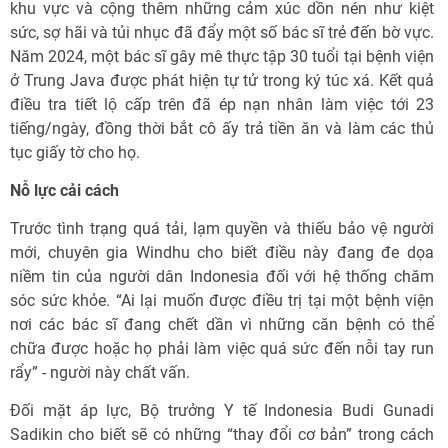
khu vực và cộng thêm những cảm xúc dồn nén như kiệt
sức, sợ hãi và tủi nhục đã đẩy một số bác sĩ trẻ đến bờ vực.
Năm 2024, một bác sĩ gây mê thực tập 30 tuổi tại bệnh viện
ở Trung Java được phát hiện tự tử trong ký túc xá. Kết quả
điều tra tiết lộ cấp trên đã ép nạn nhân làm việc tới 23
tiếng/ngày, đồng thời bắt cô ấy trả tiền ăn và làm các thủ
tục giấy tờ cho họ.
Nỗ lực cải cách
Trước tình trạng quá tải, lạm quyền và thiếu bảo vệ người
mới, chuyên gia Windhu cho biết điều này đang đe dọa
niềm tin của người dân Indonesia đối với hệ thống chăm
sóc sức khỏe. “Ai lại muốn được điều trị tại một bệnh viện
nơi các bác sĩ đang chết dần vì những căn bệnh có thể
chữa được hoặc họ phải làm việc quá sức đến nỗi tay run
rẩy” - người này chất vấn.
Đối mặt áp lực, Bộ trưởng Y tế Indonesia Budi Gunadi
Sadikin cho biết sẽ có những “thay đổi cơ bản” trong cách