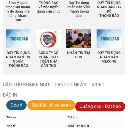
5 lưu ý quan
THÔNG BÁO
Quỹ Tín dụng
QUỸ TÍN DỤNG
trọng khi thanh
Về việc tuyển
nhân dân Vĩnh
NHÂN DÂN TÂY
lý đồ dùng nhà
dụng viên chức
Thạnh thông
ĐÔ
hàng, khách
báo
THÔNG BÁO
sạn
QUỸ TÍN DỤNG
CÔNG TY CỔ
NHẮN TIN TÌM
QUỸ TÍN DỤNG
NHÂN DÂN TÍN
PHẦN PHÁT
CON
NHÂN DÂN
NGHĨA
TRIỂN NHÀ
MEKONG
THÔNG BÁO
CẦN THƠ
CẦN THƠ KHMER NGỮ
CANTHO NEWS
VIDEO
BÁO IN
Góp ý
Gửi bài về toà soạn
Quảng cáo - Đặt báo
Thời sự
Chính trị
Kinh tế
Xã hội - Pháp luật