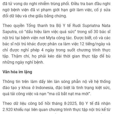
đã tử vong do nghi nhiễm trùng phổi. Điều tra ban đầu nghi
ngờ bệnh viện đã vi phạm giới hạn giờ làm việc, cố ý sửa
đổi dữ liệu và che giấu bằng chứng.
Theo quyền Tổng thanh tra Bộ Y tế Rudi Supriatna Nata
Saputra, có “dấu hiệu làm việc quá sức” trong số 30 bác sĩ
nội trú tại bệnh viện nơi Myta công tác. Được biết, cô và các
bác sĩ nội trú khác được phân ca làm việc 12 tiếng/ngày và
chỉ được nghỉ phép 4 ngày trong suốt chương trình thực
tập. Thậm chí, họ phải kéo dài thời gian thực tập để bù
những ngày nghỉ bệnh.
Văn hóa im lặng
Thông tin trên làm dấy lên làn sóng phẫn nộ về hệ thống
đào tạo y khoa ở Indonesia, đặc biệt là tình trạng kiệt sức,
quá tải công việc và nạn “ma cũ bắt nạt ma mới”.
Theo dữ liệu công bố hồi tháng 8-2025, Bộ Y tế đã nhận
2.920 khiếu nại liên quan chương trình thực tập nội trú kể từ