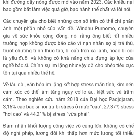
khi đường dây nóng được mở vào năm 2023. Các khiếu nại
bao gồm bắt làm việc quá giờ, bạo hành thể chất và lời nói.
Các chuyên gia cho biết những con số trên có thể chỉ phản
ánh một phần nhỏ của vấn đề. Windhu Purnomo, chuyên
gia về sức khỏe cộng đồng, nói rằng ông biết rất nhiều
trường hợp không được báo cáo vì nạn nhân sợ bị trả thù,
trượt chương trình thực tập, bị cấp trên xa lánh, hoặc bị coi
là yếu đuối và không có khả năng chịu đựng áp lực của
nghề bác sĩ. Chính sự im lặng như vậy đã cho phép tiêu cực
tồn tại qua nhiều thế hệ.
Về lâu dài, văn hóa im lặng kết hợp stress mãn tính, kìm nén
cảm xúc có thể làm tăng nguy cơ lo âu, kiệt sức và trầm
cảm. Theo nghiên cứu năm 2018 của Đại học Padjdjaran,
3,16% các bác sĩ nội trú bị stress ở mức “cao”; 27,37% stress
“hơi cao” và 44,21% bị stress “vừa phải”.
Đảm nhận khối lượng công việc vô cùng lớn, không có chế
độ nghỉ phép, lương đôi khi thấp hơn mức lương tối thiểu