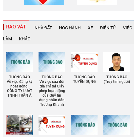
RAO VẶT
NHÀ ĐẤT
HỌC HÀNH
XE
ĐIỆN TỬ
VIỆC
LÀM
KHÁC
THÔNG BÁO
THÔNG BÁO
THÔNG BÁO
THÔNG BÁO
Về việc đăng ký
Về việc sửa đổi
TUYỂN DỤNG
(Truy tìm người)
hoạt động:
địa chỉ tại Giấy
CÔNG TY LUẬT
phép họat động
TNHH TRẦN Á
của Quỹ tín
dụng nhân dân
Trường Khánh