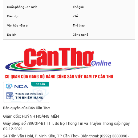
Quốc phòng - An ninh
Thế giới
Giáo dục
Y tế
Văn hóa - Giải trí
Thể thao
Du lịch
Công nghệ
Bản quyền của Báo Cần Thơ
Giám đốc: HUỲNH HOÀNG MẾN
Giấy phép số 789/GP-BTTTT, do Bộ Thông Tin và Truyền Thông cấp ngày
02-12-2021
24 Trần Văn Hoài, P. Ninh Kiều, TP Cần Thơ - Điện thoại: (0292) 3830098 -