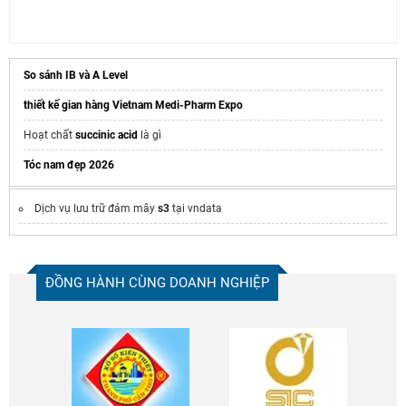
So sánh IB và A Level
thiết kế gian hàng Vietnam Medi-Pharm Expo
Hoạt chất
succinic acid
là gì
Tóc nam đẹp 2026
Dịch vụ lưu trữ đám mây
s3
tại vndata
ĐỒNG HÀNH CÙNG DOANH NGHIỆP