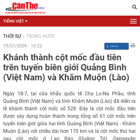
TIẾNG VIỆT
THỜI SỰ
>
TRONG NƯỚC
19/07/2009 - 10:23
Khánh thành cột mốc đầu tiên
trên tuyến biên giới Quảng Bình
(Việt Nam) và Khăm Muộn (Lào)
Ngày 18-7, tại cửa khẩu quốc tế Cha Lo-Na Phầu, tỉnh
Quảng Bình (Việt Nam) và tỉnh Khăm Muộn (Lào) đã diễn ra
lễ khánh thành cột mốc số 528. Đây là cột mốc đầu tiên
được xây dựng hoàn thành trong tổng số 61 cột mốc trên
tuyến biên giới giữa hai tỉnh Quảng Bình (Việt Nam) - Khăm
Muộn (Lào) với chiều dài hơn 170 km và là cột mốc thứ hai
sau cột mốc ở Lao Bảo (Quảng Trị) -Densavăn