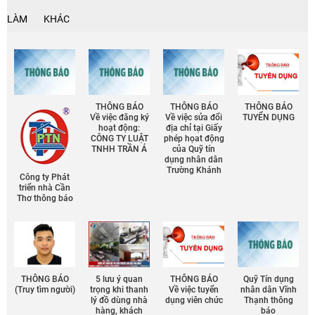
LÀM
KHÁC
THÔNG BÁO
THÔNG BÁO
THÔNG BÁO
Về việc đăng ký
Về việc sửa đổi
TUYỂN DỤNG
hoạt động:
địa chỉ tại Giấy
CÔNG TY LUẬT
phép họat động
TNHH TRẦN Á
của Quỹ tín
dụng nhân dân
Trường Khánh
Công ty Phát
triển nhà Cần
Thơ thông báo
THÔNG BÁO
5 lưu ý quan
THÔNG BÁO
Quỹ Tín dụng
(Truy tìm người)
trọng khi thanh
Về việc tuyển
nhân dân Vĩnh
lý đồ dùng nhà
dụng viên chức
Thạnh thông
hàng, khách
báo