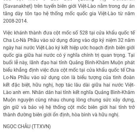
(Savanakhẹt) trên tuyến biên giới Việt-Lào nằm trong dự án
tăng dày tôn tạo hệ thống mốc quốc gia Việt-Lào từ năm
2008-2014.
Việc khánh thành đưa cột mốc số 528 tại cửa khẩu quốc tế
Cha Lo-Nà Phầu vào sử dụng đúng vào dịp kỷ niệm 32 năm
ngày hai nước Việt-Lào ký kết hiệp ước hoạch định biên giới
quốc gia giữa hai nước có ý nghĩa chính trị quan trọng. Tại
buổi lễ này, lãnh đạo hai tỉnh Quảng Bình-Khăm Muộn phát
biểu khẳng định việc đưa cột mốc tại cửa khẩu quốc tế Cha
Lo-Na Phầu vào sử dụng còn là biểu tượng của tình đoàn
kết đặc biệt, hữu nghị, hợp tác lâu dài giữa hai nước Việt-
Lào anh em. Nhân dân hai tỉnh kết nghĩa Quảng Bình-Khăm
Muộn nguyện cùng nhau chung lòng chung sức xây dựng,
gìn giữ và bảo vệ hệ thống cột mốc biên giới hai tỉnh trở
thành đường biên giới ổn định, hòa bình và hữu nghị.
NGỌC CHÂU (TTXVN)