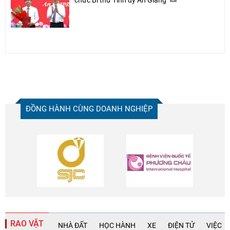
ĐỒNG HÀNH CÙNG DOANH NGHIỆP
RAO VẶT
NHÀ ĐẤT
HỌC HÀNH
XE
ĐIỆN TỬ
VIỆC