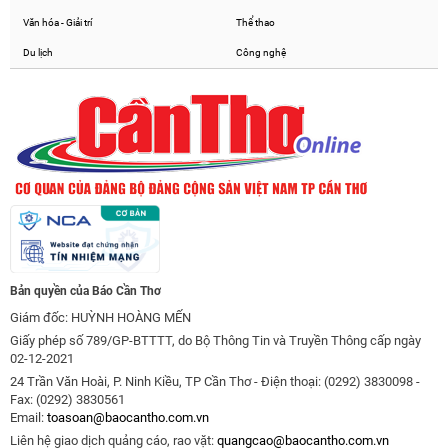
Văn hóa - Giải trí
Thể thao
Du lịch
Công nghệ
Bản quyền của Báo Cần Thơ
Giám đốc: HUỲNH HOÀNG MẾN
Giấy phép số 789/GP-BTTTT, do Bộ Thông Tin và Truyền Thông cấp ngày
02-12-2021
24 Trần Văn Hoài, P. Ninh Kiều, TP Cần Thơ - Điện thoại: (0292) 3830098 -
Fax: (0292) 3830561
Email:
toasoan@baocantho.com.vn
Liên hệ giao dịch quảng cáo, rao vặt:
quangcao@baocantho.com.vn