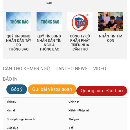
sạn
QUỸ TÍN DỤNG
QUỸ TÍN DỤNG
CÔNG TY CỔ
NHẮN TIN TÌM
NHÂN DÂN TÂY
NHÂN DÂN TÍN
PHẦN PHÁT
CON
ĐÔ
NGHĨA
TRIỂN NHÀ
THÔNG BÁO
THÔNG BÁO
CẦN THƠ
CẦN THƠ KHMER NGỮ
CANTHO NEWS
VIDEO
BÁO IN
Góp ý
Gửi bài về toà soạn
Quảng cáo - Đặt báo
Thời sự
Chính trị
Kinh tế
Xã hội - Pháp luật
Quốc phòng - An ninh
Thế giới
Giáo dục
Y tế