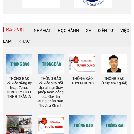
RAO VẶT
NHÀ ĐẤT
HỌC HÀNH
XE
ĐIỆN TỬ
VIỆC
LÀM
KHÁC
THÔNG BÁO
THÔNG BÁO
THÔNG BÁO
THÔNG BÁO
Về việc đăng ký
Về việc sửa đổi
TUYỂN DỤNG
(Truy tìm người)
hoạt động:
địa chỉ tại Giấy
CÔNG TY LUẬT
phép họat động
TNHH TRẦN Á
của Quỹ tín
dụng nhân dân
Trường Khánh