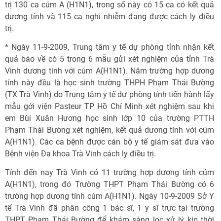
trị 130 ca cúm A (H1N1), trong số này có 15 ca có kết quả
dương tính và 115 ca nghi nhiễm đang được cách ly điều
trị.
* Ngày 11-9-2009, Trung tâm y tế dự phòng tỉnh nhận kết
quả báo về có 5 trong 6 mẫu gửi xét nghiệm của tỉnh Trà
Vinh dương tính với cúm A(H1N1). Năm trường hợp dương
tính này đều là học sinh trường THPH Phạm Thái Bường
(TX Trà Vinh) do Trung tâm y tế dự phòng tỉnh tiến hành lấy
mẫu gởi viện Pasteur TP Hồ Chí Minh xét nghiệm sau khi
em Bùi Xuân Hương học sinh lớp 10 của trường PTTH
Phạm Thái Bường xét nghiệm, kết quả dương tính với cúm
A(H1N1). Các ca bệnh được cán bộ y tế giám sát đưa vào
Bệnh viện Đa khoa Trà Vinh cách ly điều trị.
Tính đến nay Trà Vinh có 11 trường hợp dương tính cúm
A(H1N1), trong đó Trường THPT Phạm Thái Bường có 6
trường hợp dương tính cúm A(H1N1). Ngày 10-9-2009 Sở Y
tế Trà Vinh đã phân công 1 bác sĩ, 1 y sĩ trực tại trường
THPT Phạm Thái Bường để khám sàng lọc xử lý kịp thời