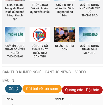
5 lưu ý quan
THÔNG BÁO
Quỹ Tín dụng
QUỸ TÍN DỤNG
trọng khi thanh
Về việc tuyển
nhân dân Vĩnh
NHÂN DÂN TÂY
lý đồ dùng nhà
dụng viên chức
Thạnh thông
ĐÔ
hàng, khách
báo
THÔNG BÁO
sạn
QUỸ TÍN DỤNG
CÔNG TY CỔ
NHẮN TIN TÌM
QUỸ TÍN DỤNG
NHÂN DÂN TÍN
PHẦN PHÁT
CON
NHÂN DÂN
NGHĨA
TRIỂN NHÀ
MEKONG
THÔNG BÁO
CẦN THƠ
CẦN THƠ KHMER NGỮ
CANTHO NEWS
VIDEO
BÁO IN
Góp ý
Gửi bài về toà soạn
Quảng cáo - Đặt báo
Thời sự
Chính trị