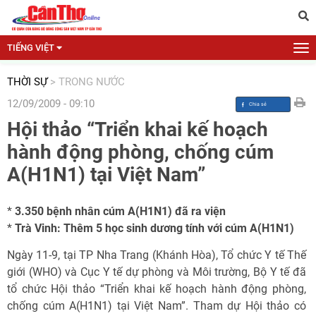
TIẾNG VIỆT
THỜI SỰ
>
TRONG NƯỚC
12/09/2009 - 09:10
Hội thảo “Triển khai kế hoạch
hành động phòng, chống cúm
A(H1N1) tại Việt Nam”
*
3.350 bệnh nhân cúm A(H1N1) đã ra viện
*
Trà Vinh: Thêm 5 học sinh dương tính với cúm A(H1N1)
Ngày 11-9, tại TP Nha Trang (Khánh Hòa), Tổ chức Y tế Thế
giới (WHO) và Cục Y tế dự phòng và Môi trường, Bộ Y tế đã
tổ chức Hội thảo “Triển khai kế hoạch hành động phòng,
chống cúm A(H1N1) tại Việt Nam”. Tham dự Hội thảo có