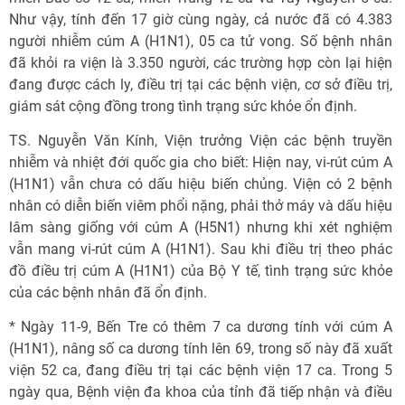
Như vậy, tính đến 17 giờ cùng ngày, cả nước đã có 4.383
người nhiễm cúm A (H1N1), 05 ca tử vong. Số bệnh nhân
đã khỏi ra viện là 3.350 người, các trường hợp còn lại hiện
đang được cách ly, điều trị tại các bệnh viện, cơ sở điều trị,
giám sát cộng đồng trong tình trạng sức khỏe ổn định.
TS. Nguyễn Văn Kính, Viện trưởng Viện các bệnh truyền
nhiễm và nhiệt đới quốc gia cho biết: Hiện nay, vi-rút cúm A
(H1N1) vẫn chưa có dấu hiệu biến chủng. Viện có 2 bệnh
nhân có diễn biến viêm phổi nặng, phải thở máy và dấu hiệu
lâm sàng giống với cúm A (H5N1) nhưng khi xét nghiệm
vẫn mang vi-rút cúm A (H1N1). Sau khi điều trị theo phác
đồ điều trị cúm A (H1N1) của Bộ Y tế, tình trạng sức khỏe
của các bệnh nhân đã ổn định.
* Ngày 11-9, Bến Tre có thêm 7 ca dương tính với cúm A
(H1N1), nâng số ca dương tính lên 69, trong số này đã xuất
viện 52 ca, đang điều trị tại các bệnh viện 17 ca. Trong 5
ngày qua, Bệnh viện đa khoa của tỉnh đã tiếp nhận và điều