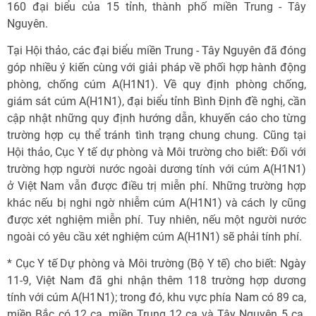
160 đại biểu của 15 tỉnh, thành phố miền Trung - Tây
Nguyên.
Tại Hội thảo, các đại biểu miền Trung - Tây Nguyên đã đóng
góp nhiều ý kiến cùng với giải pháp về phối hợp hành động
phòng, chống cúm A(H1N1). Về quy định phòng chống,
giám sát cúm A(H1N1), đại biểu tỉnh Bình Định đề nghị, cần
cập nhật những quy định hướng dẫn, khuyến cáo cho từng
trường hợp cụ thể tránh tình trạng chung chung. Cũng tại
Hội thảo, Cục Y tế dự phòng và Môi trường cho biết: Đối với
trường hợp người nước ngoài dương tính với cúm A(H1N1)
ở Việt Nam vẫn được điều trị miễn phí. Những trường hợp
khác nếu bị nghi ngờ nhiễm cúm A(H1N1) và cách ly cũng
được xét nghiệm miễn phí. Tuy nhiên, nếu một người nước
ngoài có yêu cầu xét nghiệm cúm A(H1N1) sẽ phải tính phí.
* Cục Y tế Dự phòng và Môi trường (Bộ Y tế) cho biết: Ngày
11-9, Việt Nam đã ghi nhận thêm 118 trường hợp dương
tính với cúm A(H1N1); trong đó, khu vực phía Nam có 89 ca,
miền Bắc có 12 ca, miền Trung 12 ca và Tây Nguyên 5 ca.