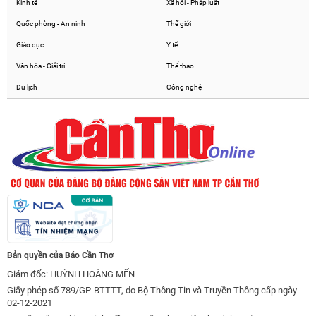
Kinh tế
Xã hội - Pháp luật
Quốc phòng - An ninh
Thế giới
Giáo dục
Y tế
Văn hóa - Giải trí
Thể thao
Du lịch
Công nghệ
Bản quyền của Báo Cần Thơ
Giám đốc: HUỲNH HOÀNG MẾN
Giấy phép số 789/GP-BTTTT, do Bộ Thông Tin và Truyền Thông cấp ngày
02-12-2021