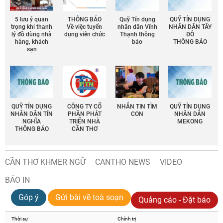
5 lưu ý quan
THÔNG BÁO
Quỹ Tín dụng
QUỸ TÍN DỤNG
trọng khi thanh
Về việc tuyển
nhân dân Vĩnh
NHÂN DÂN TÂY
lý đồ dùng nhà
dụng viên chức
Thạnh thông
ĐÔ
hàng, khách
báo
THÔNG BÁO
sạn
QUỸ TÍN DỤNG
CÔNG TY CỔ
NHẮN TIN TÌM
QUỸ TÍN DỤNG
NHÂN DÂN TÍN
PHẦN PHÁT
CON
NHÂN DÂN
NGHĨA
TRIỂN NHÀ
MEKONG
THÔNG BÁO
CẦN THƠ
CẦN THƠ KHMER NGỮ
CANTHO NEWS
VIDEO
BÁO IN
Góp ý
Gửi bài về toà soạn
Quảng cáo - Đặt báo
Thời sự
Chính trị