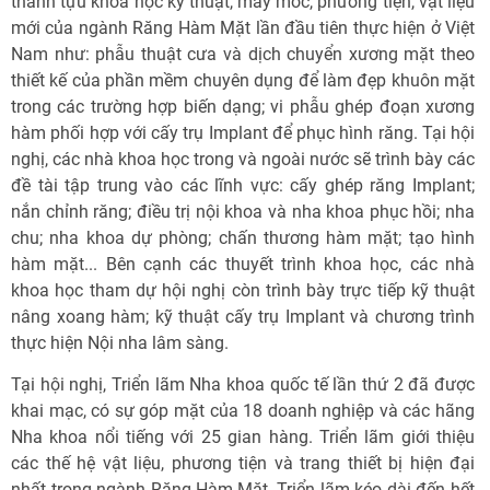
thành tựu khoa học kỹ thuật, máy móc, phương tiện, vật liệu
mới của ngành Răng Hàm Mặt lần đầu tiên thực hiện ở Việt
Nam như: phẫu thuật cưa và dịch chuyển xương mặt theo
thiết kế của phần mềm chuyên dụng để làm đẹp khuôn mặt
trong các trường hợp biến dạng; vi phẫu ghép đoạn xương
hàm phối hợp với cấy trụ Implant để phục hình răng. Tại hội
nghị, các nhà khoa học trong và ngoài nước sẽ trình bày các
đề tài tập trung vào các lĩnh vực: cấy ghép răng Implant;
nắn chỉnh răng; điều trị nội khoa và nha khoa phục hồi; nha
chu; nha khoa dự phòng; chấn thương hàm mặt; tạo hình
hàm mặt... Bên cạnh các thuyết trình khoa học, các nhà
khoa học tham dự hội nghị còn trình bày trực tiếp kỹ thuật
nâng xoang hàm; kỹ thuật cấy trụ Implant và chương trình
thực hiện Nội nha lâm sàng.
Tại hội nghị, Triển lãm Nha khoa quốc tế lần thứ 2 đã được
khai mạc, có sự góp mặt của 18 doanh nghiệp và các hãng
Nha khoa nổi tiếng với 25 gian hàng. Triển lãm giới thiệu
các thế hệ vật liệu, phương tiện và trang thiết bị hiện đại
nhất trong ngành Răng-Hàm-Mặt. Triển lãm kéo dài đến hết