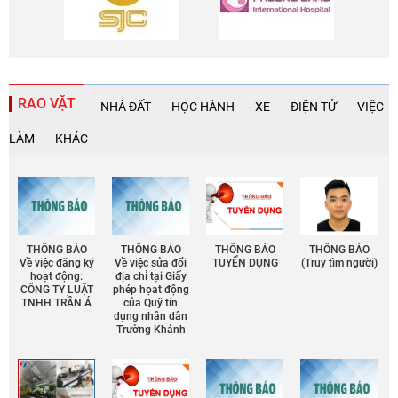
RAO VẶT
NHÀ ĐẤT
HỌC HÀNH
XE
ĐIỆN TỬ
VIỆC
LÀM
KHÁC
THÔNG BÁO
THÔNG BÁO
THÔNG BÁO
THÔNG BÁO
Về việc đăng ký
Về việc sửa đổi
TUYỂN DỤNG
(Truy tìm người)
hoạt động:
địa chỉ tại Giấy
CÔNG TY LUẬT
phép họat động
TNHH TRẦN Á
của Quỹ tín
dụng nhân dân
Trường Khánh