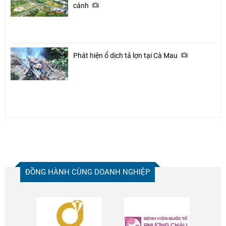
cánh
Phát hiện ổ dịch tả lợn tại Cà Mau
ĐỒNG HÀNH CÙNG DOANH NGHIỆP