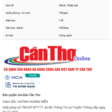
Kinh tế
Xã hội - Pháp luật
Quốc phòng - An ninh
Thế giới
Giáo dục
Y tế
Văn hóa - Giải trí
Thể thao
Du lịch
Công nghệ
Bản quyền của Báo Cần Thơ
Giám đốc: HUỲNH HOÀNG MẾN
Giấy phép số 789/GP-BTTTT, do Bộ Thông Tin và Truyền Thông cấp ngày
02-12-2021