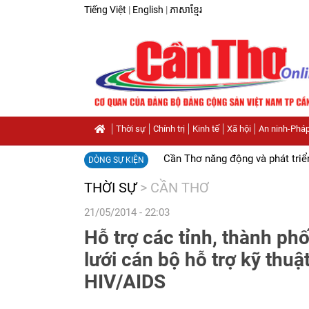
Tiếng Việt
|
English
|
ភាសាខ្មែរ
Thời sự
Chính trị
Kinh tế
Xã hội
An ninh-Pháp
Cần Thơ năng động và phát triể
DÒNG SỰ KIỆN
THỜI SỰ
>
CẦN THƠ
21/05/2014 - 22:03
Hỗ trợ các tỉnh, thành p
lưới cán bộ hỗ trợ kỹ thu
HIV/AIDS