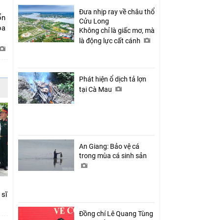
Đưa nhịp ray về châu thổ
ổn
Cửu Long
óa
Không chỉ là giấc mơ, mà
là động lực cất cánh
Phát hiện ổ dịch tả lợn
tại Cà Mau
An Giang: Bảo vệ cá
trong mùa cá sinh sản
 sĩ
Đồng chí Lê Quang Tùng