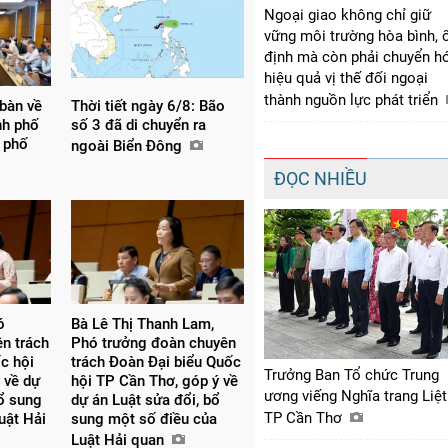
Ngoại giao không chỉ giữ
vững môi trường hòa bình, 
định mà còn phải chuyển h
hiệu quả vị thế đối ngoại
thành nguồn lực phát triển
 bàn về
Thời tiết ngày 6/8: Bão
nh phố
số 3 đã di chuyển ra
 phố
ngoài Biển Đông
ĐỌC NHIỀU
́
Bà Lê Thị Thanh Lam,
ên trách
Phó trưởng đoàn chuyên
c hội
trách Đoàn Đại biểu Quốc
Trưởng Ban Tổ chức Trung
 về dự
hội TP Cần Thơ, góp ý về
ương viếng Nghĩa trang Liệt
bổ sung
dự án Luật sửa đổi, bổ
TP Cần Thơ
uật Hải
sung một số điều của
Luật Hải quan