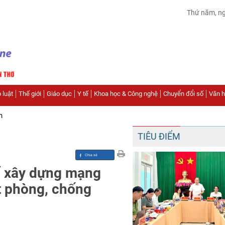
Thứ năm, n
 luật
Thế giới
Giáo dục
Y tế
Khoa học & Công nghệ
Chuyển đổi số
Văn hó
n
TIÊU ĐIỂM
hố xây dựng mạng
ật phòng, chống