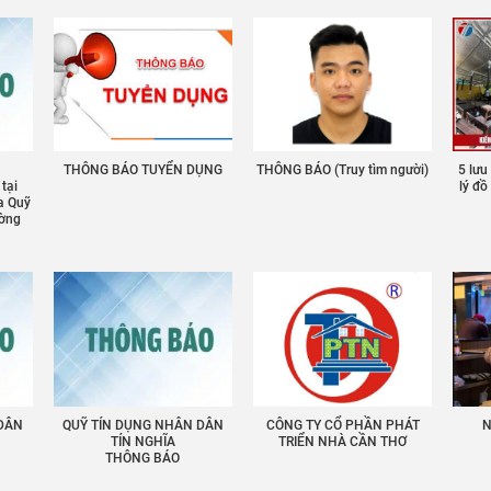
THÔNG BÁO TUYỂN DỤNG
THÔNG BÁO (Truy tìm người)
5 lưu
 tại
lý đ
a Quỹ
ường
 DÂN
QUỸ TÍN DỤNG NHÂN DÂN
CÔNG TY CỔ PHẦN PHÁT
N
TÍN NGHĨA
TRIỂN NHÀ CẦN THƠ
THÔNG BÁO