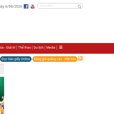
gày 6/08/2026
a - Giải trí
Thể thao
Du lịch
Media
Đọc báo giấy Online
Bảng giá quảng cáo - Đặt báo