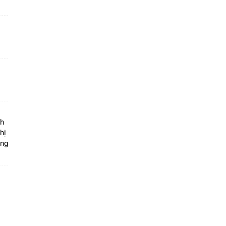
ộ
nh
hị
ọng