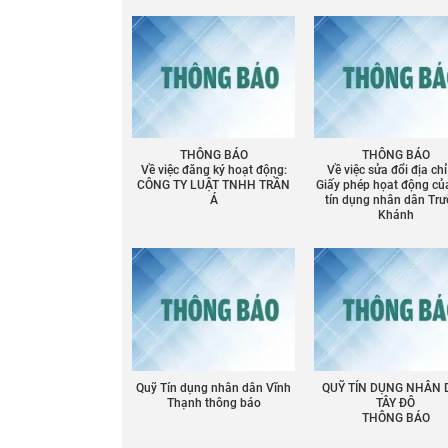
THÔNG BÁO
THÔNG BÁO
Về việc đăng ký hoạt động:
Về việc sửa đổi địa chỉ
CÔNG TY LUẬT TNHH TRẦN
Giấy phép họat động củ
Á
tín dụng nhân dân Tr
Khánh
Quỹ Tín dụng nhân dân Vĩnh
QUỸ TÍN DỤNG NHÂN
Thạnh thông báo
TÂY ĐÔ
THÔNG BÁO