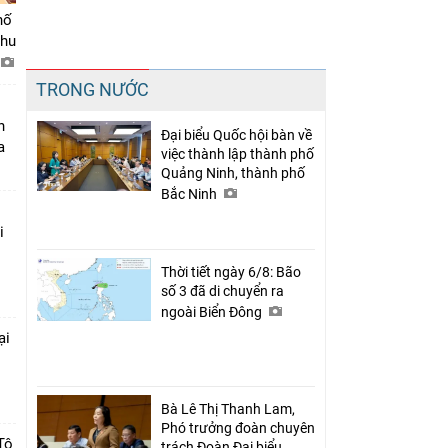
hố
khu
Chia sẻ
TRONG NƯỚC
Facebook
n
Đại biểu Quốc hội bàn về
a
việc thành lập thành phố
Quảng Ninh, thành phố
Bắc Ninh
i
Thời tiết ngày 6/8: Bão
số 3 đã di chuyển ra
ngoài Biển Đông
ại
c
Bà Lê Thị Thanh Lam,
Phó trưởng đoàn chuyên
Tô
trách Đoàn Đại biểu