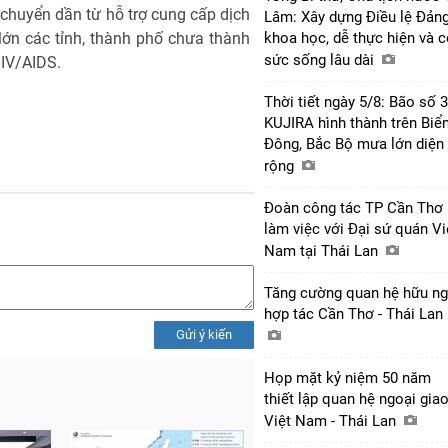
 chuyển dần từ hỗ trợ cung cấp dịch
Lâm: Xây dựng Điều lệ Đản
ớn các tỉnh, thành phố chưa thành
khoa học, dễ thực hiện và 
sức sống lâu dài
IV/AIDS.
Thời tiết ngày 5/8: Bão số 3
KUJIRA hình thành trên Biể
Đông, Bắc Bộ mưa lớn diện
rộng
Đoàn công tác TP Cần Thơ
làm việc với Đại sứ quán Vi
Nam tại Thái Lan
Tăng cường quan hệ hữu ng
hợp tác Cần Thơ - Thái Lan
Gửi ý kiến
Họp mặt kỷ niệm 50 năm
thiết lập quan hệ ngoại gia
Việt Nam - Thái Lan