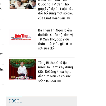
g
Quốc hội TP Cần Thơ,
có
góp ý về dự án Luật sửa
đổi, bổ sung một số điều
của Luật Hải quan
n
Bà Triệu Thị Ngọc Diễm,
đại biểu Quốc hội đơn vị
TP Cần Thơ, góp ý dự
thảo Luật Hòa giải ở cơ
sở (sửa đổi)
ệt
Tổng Bí thư, Chủ tịch
nước Tô Lâm: Xây dựng
hị,
Điều lệ Đảng khoa học,
dễ thực hiện và có sức
sống lâu dài
o
ĐBSCL