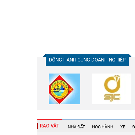
ĐỒNG HÀNH CÙNG DOANH NGHIỆP
RAO VẶT
NHÀ ĐẤT
HỌC HÀNH
XE
Đ