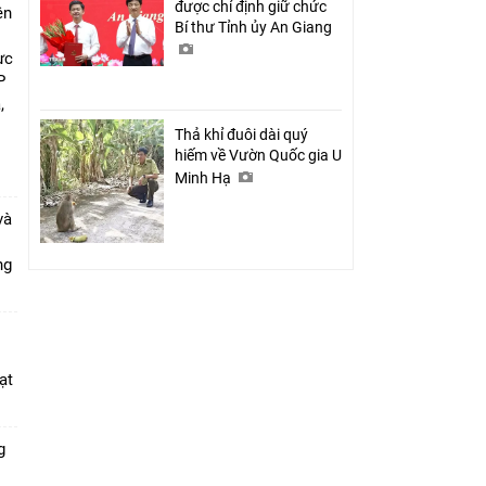
được chỉ định giữ chức
ên
Bí thư Tỉnh ủy An Giang
ực
P
,
i
Thả khỉ đuôi dài quý
hiếm về Vườn Quốc gia U
Minh Hạ
và
ang
ạt
g