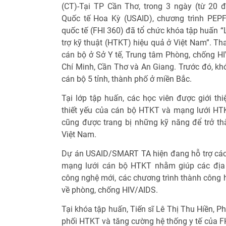
(CT)-Tại TP Cần Thơ, trong 3 ngày (từ 20 đ
Quốc tế Hoa Kỳ (USAID), chương trình PEP
quốc tế (FHI 360) đã tổ chức khóa tập huấn “
trợ kỹ thuật (HTKT) hiệu quả ở Việt Nam”. T
cán bộ ở Sở Y tế, Trung tâm Phòng, chống HIV
Chí Minh, Cần Thơ và An Giang. Trước đó, kh
cán bộ 5 tỉnh, thành phố ở miền Bắc.
Tại lớp tập huấn, các học viên được giới th
thiết yếu của cán bộ HTKT và mạng lưới HTKT
cũng được trang bị những kỹ năng để trở t
Việt Nam.
Dự án USAID/SMART TA hiện đang hỗ trợ các t
mạng lưới cán bộ HTKT nhằm giúp các địa
công nghệ mới, các chương trình thành công h
về phòng, chống HIV/AIDS.
Tại khóa tập huấn, Tiến sĩ Lê Thị Thu Hiền, 
phối HTKT và tăng cường hệ thống y tế của FHI