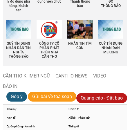
lý đồ dùng nhà
dụng viên chức
Thạnh thông
ĐÔ
hàng, khách
báo
THÔNG BÁO
sạn
QUỸ TÍN DỤNG
CÔNG TY CỔ
NHẮN TIN TÌM
QUỸ TÍN DỤNG
NHÂN DÂN TÍN
PHẦN PHÁT
CON
NHÂN DÂN
NGHĨA
TRIỂN NHÀ
MEKONG
THÔNG BÁO
CẦN THƠ
CẦN THƠ KHMER NGỮ
CANTHO NEWS
VIDEO
BÁO IN
Góp ý
Gửi bài về toà soạn
Quảng cáo - Đặt báo
Thời sự
Chính trị
Kinh tế
Xã hội - Pháp luật
Quốc phòng - An ninh
Thế giới