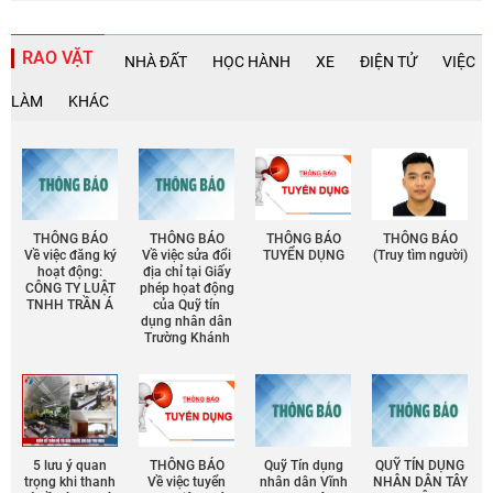
RAO VẶT
NHÀ ĐẤT
HỌC HÀNH
XE
ĐIỆN TỬ
VIỆC
LÀM
KHÁC
THÔNG BÁO
THÔNG BÁO
THÔNG BÁO
THÔNG BÁO
Về việc đăng ký
Về việc sửa đổi
TUYỂN DỤNG
(Truy tìm người)
hoạt động:
địa chỉ tại Giấy
CÔNG TY LUẬT
phép họat động
TNHH TRẦN Á
của Quỹ tín
dụng nhân dân
Trường Khánh
5 lưu ý quan
THÔNG BÁO
Quỹ Tín dụng
QUỸ TÍN DỤNG
trọng khi thanh
Về việc tuyển
nhân dân Vĩnh
NHÂN DÂN TÂY