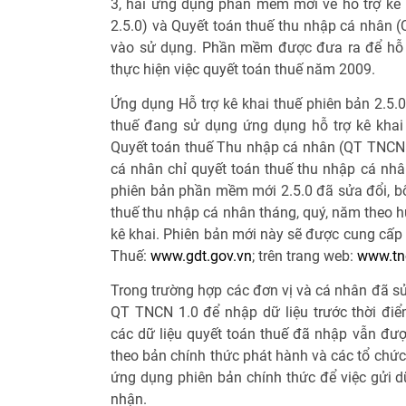
3, hai ứng dụng phần mềm mới về hỗ trợ kê
2.5.0) và Quyết toán thuế thu nhập cá nhân 
vào sử dụng. Phần mềm được đưa ra để hỗ t
thực hiện việc quyết toán thuế năm 2009.
Ứng dụng Hỗ trợ kê khai thuế phiên bản 2.5.
thuế đang sử dụng ứng dụng hỗ trợ kê khai 
Quyết toán thuế Thu nhập cá nhân (QT TNCN 1
cá nhân chỉ quyết toán thuế thu nhập cá nhâ
phiên bản phần mềm mới 2.5.0 đã sửa đổi, b
thuế thu nhập cá nhân tháng, quý, năm theo h
kê khai. Phiên bản mới này sẽ được cung cấp 
Thuế:
www.gdt.gov.vn
; trên trang web:
www.tn
Trong trường hợp các đơn vị và cá nhân đã s
QT TNCN 1.0 để nhập dữ liệu trước thời đi
các dữ liệu quyết toán thuế đã nhập vẫn đư
theo bản chính thức phát hành và các tổ chức
ứng dụng phiên bản chính thức để việc gửi d
nhận.