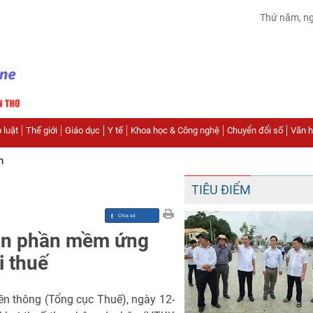
Thứ năm, n
 luật
Thế giới
Giáo dục
Y tế
Khoa học & Công nghệ
Chuyển đổi số
Văn hó
n
TIÊU ĐIỂM
bản phần mềm ứng
i thuế
n thông (Tổng cục Thuế), ngày 12-