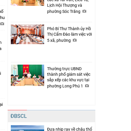
Lịch Hội Thượng và
hố
phường Sóc Trăng
khu
Phó Bí Thư Thành ủy Hồ
Thị Cẩm Đào làm việc với
5 xã, phường
n
a
Thường trực UBND
i
thành phố giám sát việc
sắp xếp các khu vực tại
phường Long Phú 1
ại
ĐBSCL
c
Đưa nhịp ray về châu thổ