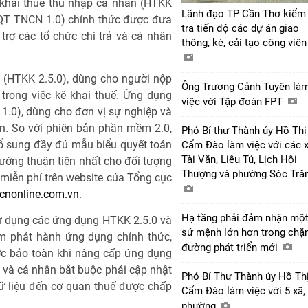
 khai thuế thu nhập cá nhân (HTKK
Lãnh đạo TP Cần Thơ kiểm
(QT TNCN 1.0) chính thức được đưa
tra tiến độ các dự án giao
rợ các tổ chức chi trả và cá nhân
thông, kè, cải tạo công viê
0 (HTKK 2.5.0), dùng cho người nộp
Ông Trương Cảnh Tuyên là
trong việc kê khai thuế. Ứng dụng
việc với Tập đoàn FPT
.0), dùng cho đơn vị sự nghiệp và
n. So với phiên bản phần mềm 2.0,
Phó Bí thư Thành ủy Hồ Thị
ổ sung đầy đủ mẫu biểu quyết toán
Cẩm Đào làm việc với các 
Tài Văn, Liêu Tú, Lịch Hội
ướng thuận tiện nhất cho đối tượng
Thượng và phường Sóc Tră
miễn phí trên website của Tổng cục
cnonline.com.vn
.
Hạ tầng phải đảm nhận mộ
ử dụng các ứng dụng HTKK 2.5.0 và
sứ mệnh lớn hơn trong chặ
ểm phát hành ứng dụng chính thức,
đường phát triển mới
ợc bảo toàn khi nâng cấp ứng dụng
 và cá nhân bắt buộc phải cập nhật
Phó Bí Thư Thành ủy Hồ Th
ữ liệu đến cơ quan thuế được chấp
Cẩm Đào làm việc với 5 xã,
phường