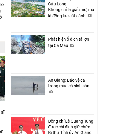
Cửu Long
Tô
Không chỉ là giấc mơ, mà
g
là động lực cất cánh
có
Phát hiện ổ dịch tả lợn
tại Cà Mau
An Giang: Bảo vệ cá
trong mùa cá sinh sản
 sĩ
Đồng chí Lê Quang Tùng
được chỉ định giữ chức
ên
Bí thư Tỉnh ủy An Giang