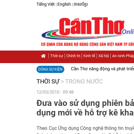
Tiếng Việt
|
English
|
ភាសាខ្មែរ
Thời sự
Chính trị
Kinh tế
Xã hội
An ninh-Pháp
Cần Thơ năng động và phát triể
DÒNG SỰ KIỆN
THỜI SỰ
>
TRONG NƯỚC
12/03/2010 - 09:48
Đưa vào sử dụng phiên 
dụng mới về hỗ trợ kê kha
Theo Cục Ứng dụng Công nghệ thông tin truyề