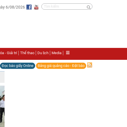
gày 6/08/2026
a - Giải trí
Thể thao
Du lịch
Media
Đọc báo giấy Online
Bảng giá quảng cáo - Đặt báo