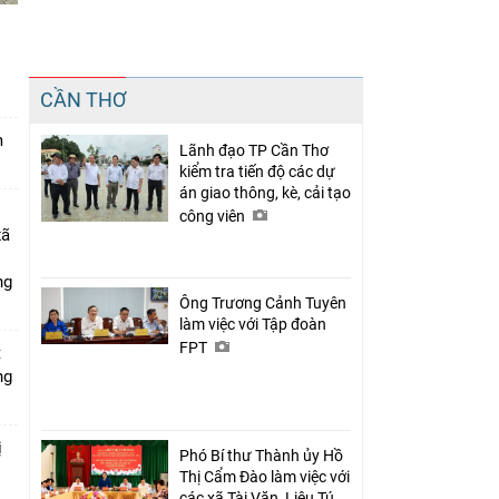
n
Chia sẻ
CẦN THƠ
Facebook
m
Lãnh đạo TP Cần Thơ
kiểm tra tiến độ các dự
án giao thông, kè, cải tạo
công viên
xã
ng
Ông Trương Cảnh Tuyên
làm việc với Tập đoàn
FPT
t
ng
ị
Phó Bí thư Thành ủy Hồ
Thị Cẩm Đào làm việc với
các xã Tài Văn, Liêu Tú,