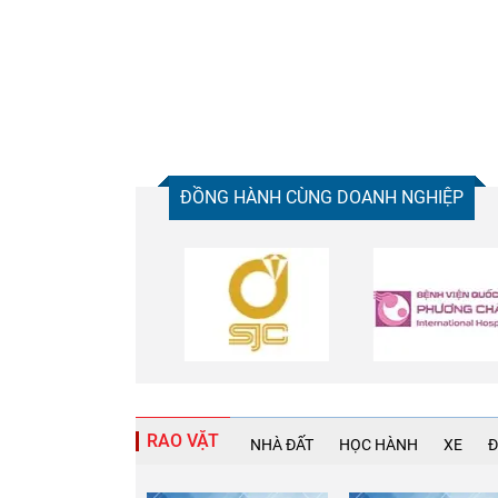
ĐỒNG HÀNH CÙNG DOANH NGHIỆP
RAO VẶT
NHÀ ĐẤT
HỌC HÀNH
XE
Đ