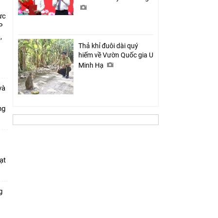
ực
P
,
Thả khỉ đuôi dài quý
i
hiếm về Vườn Quốc gia U
Minh Hạ
và
ang
ạt
g