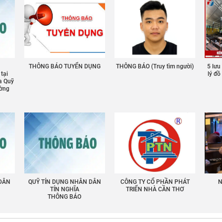
THÔNG BÁO TUYỂN DỤNG
THÔNG BÁO (Truy tìm người)
5 lưu
 tại
lý đ
a Quỹ
ường
 DÂN
QUỸ TÍN DỤNG NHÂN DÂN
CÔNG TY CỔ PHẦN PHÁT
N
TÍN NGHĨA
TRIỂN NHÀ CẦN THƠ
THÔNG BÁO