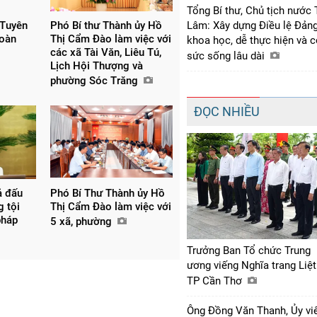
Tổng Bí thư, Chủ tịch nước 
 Tuyên
Phó Bí thư Thành ủy Hồ
Lâm: Xây dựng Điều lệ Đản
đoàn
Thị Cẩm Đào làm việc với
khoa học, dễ thực hiện và 
các xã Tài Văn, Liêu Tú,
sức sống lâu dài
Lịch Hội Thượng và
phường Sóc Trăng
ĐỌC NHIỀU
ả đấu
Phó Bí Thư Thành ủy Hồ
g tội
Thị Cẩm Đào làm việc với
pháp
5 xã, phường
Trưởng Ban Tổ chức Trung
ương viếng Nghĩa trang Liệt
TP Cần Thơ
Ông Đồng Văn Thanh, Ủy vi