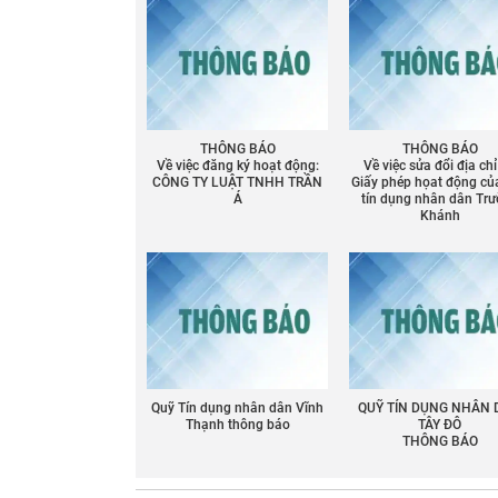
THÔNG BÁO
THÔNG BÁO
Về việc đăng ký hoạt động:
Về việc sửa đổi địa chỉ
CÔNG TY LUẬT TNHH TRẦN
Giấy phép họat động củ
Á
tín dụng nhân dân Tr
Khánh
Quỹ Tín dụng nhân dân Vĩnh
QUỸ TÍN DỤNG NHÂN
Thạnh thông báo
TÂY ĐÔ
THÔNG BÁO