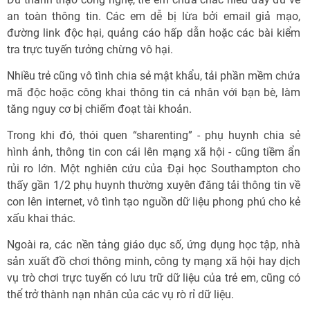
an toàn thông tin. Các em dễ bị lừa bởi email giả mạo,
đường link độc hại, quảng cáo hấp dẫn hoặc các bài kiểm
tra trực tuyến tưởng chừng vô hại.
Nhiều trẻ cũng vô tình chia sẻ mật khẩu, tải phần mềm chứa
mã độc hoặc công khai thông tin cá nhân với bạn bè, làm
tăng nguy cơ bị chiếm đoạt tài khoản.
Trong khi đó, thói quen “sharenting” - phụ huynh chia sẻ
hình ảnh, thông tin con cái lên mạng xã hội - cũng tiềm ẩn
rủi ro lớn. Một nghiên cứu của Đại học Southampton cho
thấy gần 1/2 phụ huynh thường xuyên đăng tải thông tin về
con lên internet, vô tình tạo nguồn dữ liệu phong phú cho kẻ
xấu khai thác.
Ngoài ra, các nền tảng giáo dục số, ứng dụng học tập, nhà
sản xuất đồ chơi thông minh, công ty mạng xã hội hay dịch
vụ trò chơi trực tuyến có lưu trữ dữ liệu của trẻ em, cũng có
thể trở thành nạn nhân của các vụ rò rỉ dữ liệu.