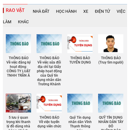
RAO VẶT
NHÀ ĐẤT
HỌC HÀNH
XE
ĐIỆN TỬ
VIỆC
LÀM
KHÁC
THÔNG BÁO
THÔNG BÁO
THÔNG BÁO
THÔNG BÁO
Về việc đăng ký
Về việc sửa đổi
TUYỂN DỤNG
(Truy tìm người)
hoạt động:
địa chỉ tại Giấy
CÔNG TY LUẬT
phép họat động
TNHH TRẦN Á
của Quỹ tín
dụng nhân dân
Trường Khánh
5 lưu ý quan
THÔNG BÁO
Quỹ Tín dụng
QUỸ TÍN DỤNG
trọng khi thanh
Về việc tuyển
nhân dân Vĩnh
NHÂN DÂN TÂY
lý đồ dùng nhà
dụng viên chức
Thạnh thông
ĐÔ