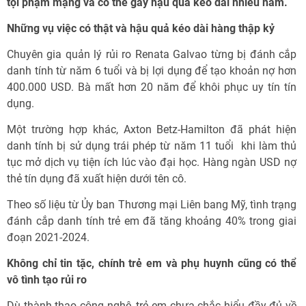
tội phạm mạng và có thể gây hậu quả kéo dài nhiều năm.
Những vụ việc có thật và hậu quả kéo dài hàng thập kỷ
Chuyên gia quản lý rủi ro Renata Galvao từng bị đánh cắp
danh tính từ năm 6 tuổi và bị lợi dụng để tạo khoản nợ hơn
400.000 USD. Bà mất hơn 20 năm để khôi phục uy tín tín
dụng.
Một trường hợp khác, Axton Betz-Hamilton đã phát hiện
danh tính bị sử dụng trái phép từ năm 11 tuổi khi làm thủ
tục mở dịch vụ tiện ích lúc vào đại học. Hàng ngàn USD nợ
thẻ tín dụng đã xuất hiện dưới tên cô.
Theo số liệu từ Ủy ban Thương mại Liên bang Mỹ, tình trạng
đánh cắp danh tính trẻ em đã tăng khoảng 40% trong giai
đoạn 2021-2024.
Không chỉ tin tặc, chính trẻ em và phụ huynh cũng có thể
vô tình tạo rủi ro
Dù thành thạo công nghệ, trẻ em chưa chắc hiểu đầy đủ về