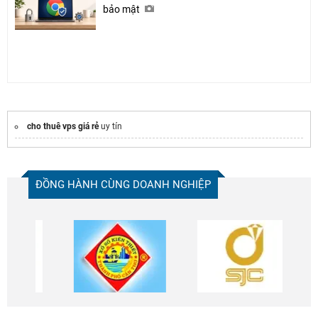
bảo mật
cho thuê vps giá rẻ
uy tín
ĐỒNG HÀNH CÙNG DOANH NGHIỆP