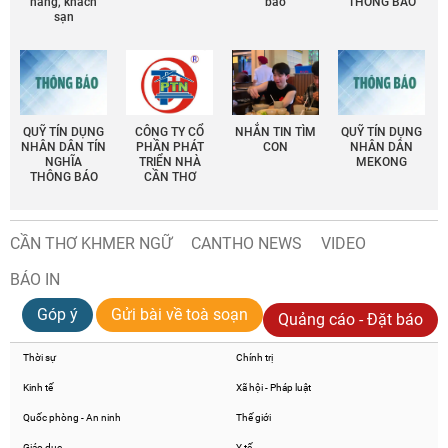
hàng, khách
báo
THÔNG BÁO
sạn
QUỸ TÍN DỤNG
CÔNG TY CỔ
NHẮN TIN TÌM
QUỸ TÍN DỤNG
NHÂN DÂN TÍN
PHẦN PHÁT
CON
NHÂN DÂN
NGHĨA
TRIỂN NHÀ
MEKONG
THÔNG BÁO
CẦN THƠ
CẦN THƠ KHMER NGỮ
CANTHO NEWS
VIDEO
BÁO IN
Góp ý
Gửi bài về toà soạn
Quảng cáo - Đặt báo
Thời sự
Chính trị
Kinh tế
Xã hội - Pháp luật
Quốc phòng - An ninh
Thế giới
Giáo dục
Y tế