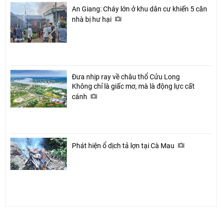
An Giang: Cháy lớn ở khu dân cư khiến 5 căn
nhà bị hư hại
Đưa nhịp ray về châu thổ Cửu Long
Không chỉ là giấc mơ, mà là động lực cất
cánh
Phát hiện ổ dịch tả lợn tại Cà Mau