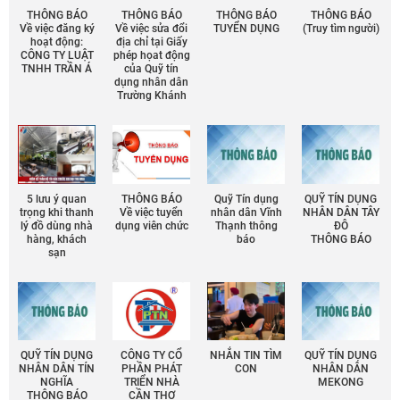
THÔNG BÁO
THÔNG BÁO
THÔNG BÁO
THÔNG BÁO
Về việc đăng ký
Về việc sửa đổi
TUYỂN DỤNG
(Truy tìm người)
hoạt động:
địa chỉ tại Giấy
CÔNG TY LUẬT
phép họat động
TNHH TRẦN Á
của Quỹ tín
dụng nhân dân
Trường Khánh
5 lưu ý quan
THÔNG BÁO
Quỹ Tín dụng
QUỸ TÍN DỤNG
trọng khi thanh
Về việc tuyển
nhân dân Vĩnh
NHÂN DÂN TÂY
lý đồ dùng nhà
dụng viên chức
Thạnh thông
ĐÔ
hàng, khách
báo
THÔNG BÁO
sạn
QUỸ TÍN DỤNG
CÔNG TY CỔ
NHẮN TIN TÌM
QUỸ TÍN DỤNG
NHÂN DÂN TÍN
PHẦN PHÁT
CON
NHÂN DÂN
NGHĨA
TRIỂN NHÀ
MEKONG
THÔNG BÁO
CẦN THƠ