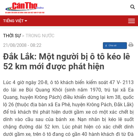
TIẾNG VIỆT
THỜI SỰ
>
TRONG NƯỚC
21/08/2008 - 08:22
Đắk Lắk: Một người bị ô tô kéo lê
52 km mới được phát hiện
Lúc 4 giờ ngày 20-8, ô tô khách biển kiểm soát 47 V- 2113
do lái xe Bùi Quang Khôi (sinh năm 1970, trú tại xã Ea
Quang, huyện Krông Pách) điều khiển dừng lại km 38, quốc
lộ 26 (thuộc địa bàn xã Ea Phê, huyện Krông Pách, Đắk Lắk)
để trả khách thì phát hiện dưới gầm xe có một xác chết bị
dính vào cầu sau của bánh xe. Nạn nhân bị kéo lê suốt
chặng đường dài 52 km. Lúc phát hiện có xác chết dính
dưới gầm xe, trên ô tô đang có gần 40 hành khách đi từ Đà