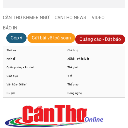
CẦN THƠ KHMER NGỮ
CANTHO NEWS
VIDEO
BÁO IN
Góp ý
Gửi bài về toà soạn
Quảng cáo - Đặt báo
Thời sự
Chính trị
Kinh tế
Xã hội - Pháp luật
Quốc phòng - An ninh
Thế giới
Giáo dục
Y tế
Văn hóa - Giải trí
Thể thao
Du lịch
Công nghệ