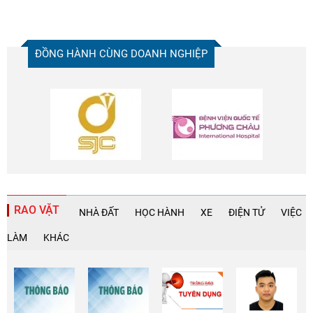
ĐỒNG HÀNH CÙNG DOANH NGHIỆP
RAO VẶT
NHÀ ĐẤT
HỌC HÀNH
XE
ĐIỆN TỬ
VIỆC
LÀM
KHÁC