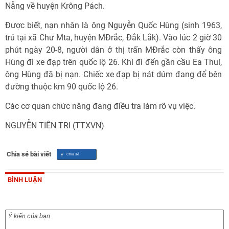
Nẵng về huyện Krông Pách.
Được biết, nạn nhân là ông Nguyễn Quốc Hùng (sinh 1963,
trú tại xã Chư Mta, huyện MĐrắc, Đắk Lắk). Vào lúc 2 giờ 30
phút ngày 20-8, người dân ở thị trấn MĐrắc còn thấy ông
Hùng đi xe đạp trên quốc lộ 26. Khi đi đến gần cầu Ea Thul,
ông Hùng đã bị nạn. Chiếc xe đạp bị nát dúm đang để bên
đường thuộc km 90 quốc lộ 26.
Các cơ quan chức năng đang điều tra làm rõ vụ việc.
NGUYỄN TIÊN TRI (TTXVN)
Chia sẻ bài viết
BÌNH LUẬN