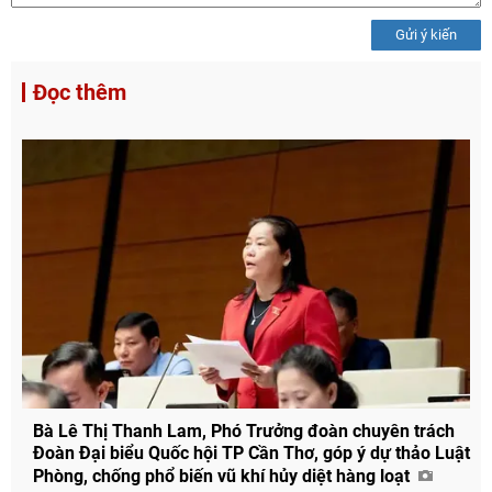
Gửi ý kiến
Đọc thêm
Chia sẻ
Facebook
Bà Lê Thị Thanh Lam, Phó Trưởng đoàn chuyên trách
Đoàn Đại biểu Quốc hội TP Cần Thơ, góp ý dự thảo Luật
Phòng, chống phổ biến vũ khí hủy diệt hàng loạt