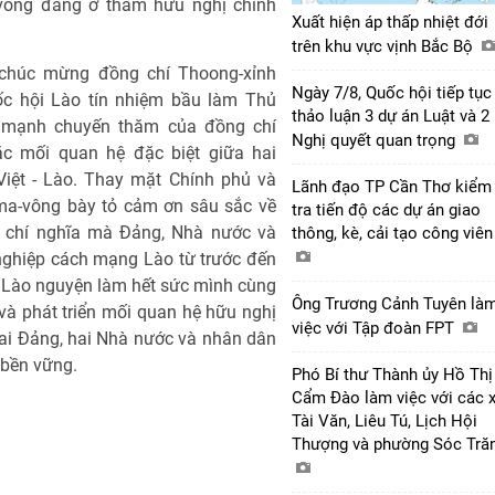
ông đang ở thăm hữu nghị chính
Xuất hiện áp thấp nhiệt đới
trên khu vực vịnh Bắc Bộ
t chúc mừng đồng chí Thoong-xỉnh
Ngày 7/8, Quốc hội tiếp tục
c hội Lào tín nhiệm bầu làm Thủ
thảo luận 3 dự án Luật và 2
 mạnh chuyến thăm của đồng chí
Nghị quyết quan trọng
c mối quan hệ đặc biệt giữa hai
iệt - Lào. Thay mặt Chính phủ và
Lãnh đạo TP Cần Thơ kiểm
ma-vông bày tỏ cảm ơn sâu sắc về
tra tiến độ các dự án giao
h, chí nghĩa mà Đảng, Nhà nước và
thông, kè, cải tạo công viê
ghiệp cách mạng Lào từ trước đến
 Lào nguyện làm hết sức mình cùng
Ông Trương Cảnh Tuyên là
à phát triển mối quan hệ hữu nghị
việc với Tập đoàn FPT
hai Đảng, hai Nhà nước và nhân dân
 bền vững.
Phó Bí thư Thành ủy Hồ Thị
Cẩm Đào làm việc với các 
Tài Văn, Liêu Tú, Lịch Hội
Thượng và phường Sóc Tră