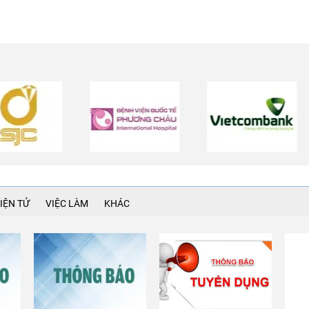
IỆN TỬ
VIỆC LÀM
KHÁC