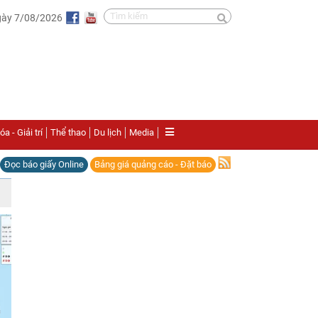
gày 7/08/2026
a - Giải trí
Thể thao
Du lịch
Media
Đọc báo giấy Online
Bảng giá quảng cáo - Đặt báo