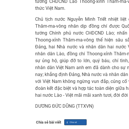
tướng CHDCND Lào Thoong-xỉnh Thăm-ma-v
thức Việt Nam.
Chủ tịch nước Nguyễn Minh Triết nhiệt liệ
Thăm-ma-vông nhân dịp đồng chí được Quố
tướng Chính phủ nước CHDCND Lào; nhấn
Thoong-xỉnh Thăm-ma-vông thể hiện sâu sắ
Đảng, hai Nhà nước và nhân dân hai nước V
nhân dân Lào, đồng chí Thoong-xỉnh Thăm-
sự ủng hộ, giúp đỡ to lớn, quý báu, chí tìn
nhân dân Việt Nam anh em đã dành cho sự n
nay; khẳng định Đảng, Nhà nước và nhân dân
với Việt Nam không ngừng vun đắp, củng cố v
đoàn kết đặc biệt và hợp tác toàn diện giữa 
hai nước Lào - Việt mãi mãi xanh tươi, đời đời
DƯƠNG ĐỨC DŨNG (TTXVN)
Chia sẻ bài viết