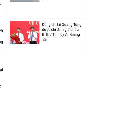
,
i
Đồng chí Lê Quang Tùng
được chỉ định giữ chức
và
Bí thư Tỉnh ủy An Giang
ang
ạt
g