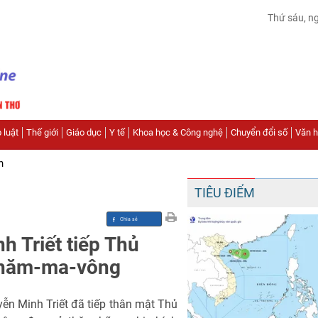
Thứ sáu, n
 luật
Thế giới
Giáo dục
Y tế
Khoa học & Công nghệ
Chuyển đổi số
Văn hó
n
TIÊU ĐIỂM
h Triết tiếp Thủ
Thăm-ma-vông
yễn Minh Triết đã tiếp thân mật Thủ