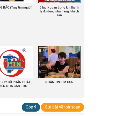
 BÁO (Truy tìm người)
5 lưu ý quan trọng khi thanh
lý đồ dùng nhà hàng, khách
sạn
G TY CỔ PHẦN PHÁT
NHẮN TIN TÌM CON
RIỂN NHÀ CẦN THƠ
Góp ý
Gửi bài về toà soạn