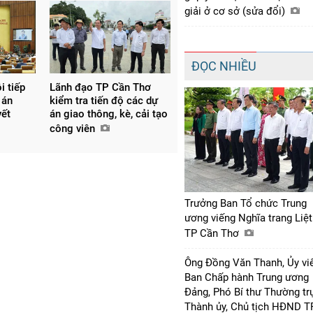
giải ở cơ sở (sửa đổi)
ĐỌC NHIỀU
i tiếp
Lãnh đạo TP Cần Thơ
 án
kiểm tra tiến độ các dự
yết
án giao thông, kè, cải tạo
công viên
Trưởng Ban Tổ chức Trung
ương viếng Nghĩa trang Liệt
TP Cần Thơ
Ông Đồng Văn Thanh, Ủy vi
Ban Chấp hành Trung ương
Đảng, Phó Bí thư Thường tr
Thành ủy, Chủ tịch HĐND T