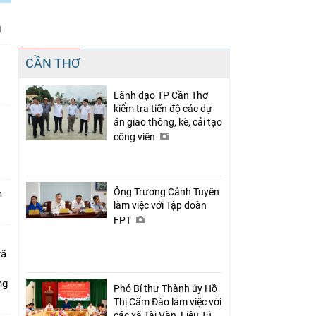
Chia sẻ
CẦN THƠ
Facebook
Lãnh đạo TP Cần Thơ
kiểm tra tiến độ các dự
án giao thông, kè, cải tạo
công viên
n
Ông Trương Cảnh Tuyên
m
làm việc với Tập đoàn
FPT
xã
ng
Phó Bí thư Thành ủy Hồ
Thị Cẩm Đào làm việc với
các xã Tài Văn, Liêu Tú,