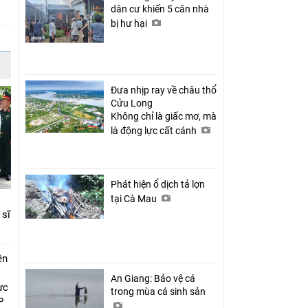
dân cư khiến 5 căn nhà
bị hư hại
Đưa nhịp ray về châu thổ
Cửu Long
Không chỉ là giấc mơ, mà
là động lực cất cánh
Phát hiện ổ dịch tả lợn
tại Cà Mau
 sĩ
ên
An Giang: Bảo vệ cá
ực
trong mùa cá sinh sản
P