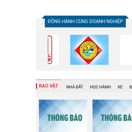
ĐỒNG HÀNH CÙNG DOANH NGHIỆP
RAO VẶT
NHÀ ĐẤT
HỌC HÀNH
XE
Đ