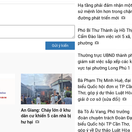
Hạ tầng phải đảm nhận mộ
sứ mệnh lớn hơn trong chặ
đường phát triển mới
Phó Bí Thư Thành ủy Hồ Th
Cẩm Đào làm việc với 5 xã,
phường
Gửi ý kiến
Thường trực UBND thành p
giám sát việc sắp xếp các 
vực tại phường Long Phú 1
Bà Phạm Thị Minh Huệ, đại
biểu Quốc hội đơn vị TP Cầ
Thơ, góp ý dự thảo Luật Hò
giải ở cơ sở (sửa đổi)
An Giang: Cháy lớn ở khu
Bà Tô Ái Vang, Phó trưởng
dân cư khiến 5 căn nhà bị
đoàn chuyên trách Đoàn Đạ
hư hại
biểu Quốc hội TP Cần Thơ,
góp ý về Dự thảo Luật Hòa