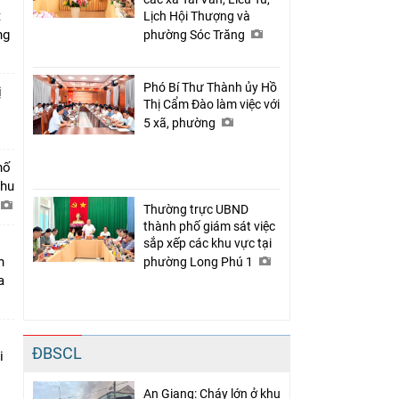
t
Lịch Hội Thượng và
ng
phường Sóc Trăng
Phó Bí Thư Thành ủy Hồ
ị
Thị Cẩm Đào làm việc với
5 xã, phường
hố
khu
Thường trực UBND
thành phố giám sát việc
sắp xếp các khu vực tại
n
phường Long Phú 1
a
ĐBSCL
i
An Giang: Cháy lớn ở khu