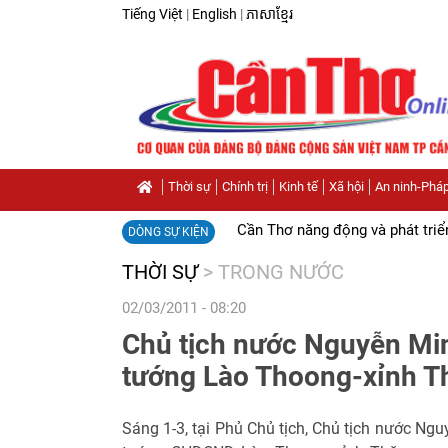
Tiếng Việt
|
English
|
ភាសាខ្មែរ
Thời sự
Chính trị
Kinh tế
Xã hội
An ninh-Pháp
Cần Thơ năng động và phát triể
DÒNG SỰ KIỆN
THỜI SỰ
>
TRONG NƯỚC
02/03/2011 - 08:20
Chủ tịch nước Nguyễn Min
tướng Lào Thoong-xỉnh 
Sáng 1-3, tại Phủ Chủ tịch, Chủ tịch nước Ngu