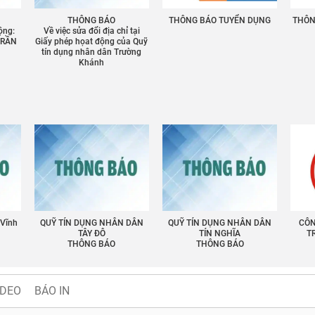
THÔNG BÁO
THÔNG BÁO TUYỂN DỤNG
THÔNG
ộng:
Về việc sửa đổi địa chỉ tại
TRẦN
Giấy phép họat động của Quỹ
tín dụng nhân dân Trường
Khánh
 Vĩnh
QUỸ TÍN DỤNG NHÂN DÂN
QUỸ TÍN DỤNG NHÂN DÂN
CÔN
TÂY ĐÔ
TÍN NGHĨA
T
THÔNG BÁO
THÔNG BÁO
IDEO
BÁO IN