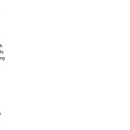
ộ
nh
hị
ọng
m