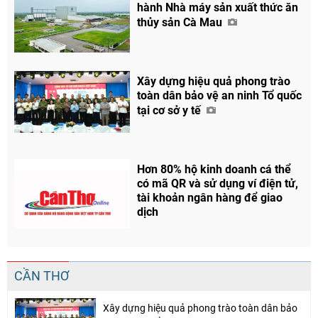
hành Nhà máy sản xuất thức ăn
thủy sản Cà Mau
Chia sẻ
Facebook
Xây dựng hiệu quả phong trào
toàn dân bảo vệ an ninh Tổ quốc
tại cơ sở y tế
Hơn 80% hộ kinh doanh cá thể
có mã QR và sử dụng ví điện tử,
tài khoản ngân hàng để giao
dịch
CẦN THƠ
Xây dựng hiệu quả phong trào toàn dân bảo