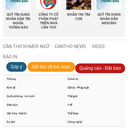
QUỸ TÍN DỤNG
CÔNG TY CỔ
NHẮN TIN TÌM
QUỸ TÍN DỤNG
NHÂN DÂN TÍN
PHẦN PHÁT
CON
NHÂN DÂN
NGHĨA
TRIỂN NHÀ
MEKONG
THÔNG BÁO
CẦN THƠ
CẦN THƠ KHMER NGỮ
CANTHO NEWS
VIDEO
BÁO IN
Góp ý
Gửi bài về toà soạn
Quảng cáo - Đặt báo
Thời sự
Chính trị
Kinh tế
Xã hội - Pháp luật
Quốc phòng - An ninh
Thế giới
Giáo dục
Y tế
Văn hóa - Giải trí
Thể thao
Du lịch
Công nghệ