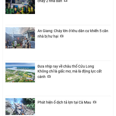
cháy 2 nhà dân
An Giang: Cháy lớn ở khu dân cư khiến 5 căn
nhà bị hư hại
Đưa nhịp ray về châu thổ Cửu Long
Không chỉ là giấc mơ, mà là động lực cất
cánh
Phát hiện ổ dịch tả lợn tại Cà Mau