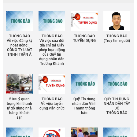
THÔNG BÁO
THÔNG BÁO
THÔNG BÁO
THÔNG BÁO
Về việc đăng ký
Về việc sửa đổi
TUYỂN DỤNG
(Truy tìm người)
hoạt động:
địa chỉ tại Giấy
CÔNG TY LUẬT
phép họat động
TNHH TRẦN Á
của Quỹ tín
dụng nhân dân
Trường Khánh
5 lưu ý quan
THÔNG BÁO
Quỹ Tín dụng
QUỸ TÍN DỤNG
trọng khi thanh
Về việc tuyển
nhân dân Vĩnh
NHÂN DÂN TÂY
lý đồ dùng nhà
dụng viên chức
Thạnh thông
ĐÔ
hàng, khách
báo
THÔNG BÁO
sạn