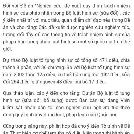
Đối với Đề án "Nghiên cứu, đề xuất quy định trách nhiệm
hình sự của pháp nhân trong Bộ luật hình sự (sửa đổi)", các
ý kiến nhất trí với mục tiêu, quan điểm chỉ đạo nêu trong Đề
án và cho rằng: Các đề xuất được nghiên cứu nghiêm túc,
tương đối đầy đủ các thông tin về trách nhiệm hình sự của
pháp nhân trong pháp luật hình sự một số quốc gia trên thế
giới.
Dự thảo Bộ luật tố tụng hình sự có tổng số 471 điều, chia
thành 8 phần, với 36 chương. So với Bộ luật tố tụng hình sự
năm 2003 tăng 125 điều, cụ thể: bổ sung mới 142 điều, sửa
đổi 264 điều, giữ nguyên 48 điều, bãi bỏ 17 điều.
Qua thảo luận, các ý kiến cho rằng: Dự án Bộ luật tố tụng
hình sự (sửa đổi, bổ sung) được Ban cán sự đảng Viện
kiểm sát nhân dân tối cao nghiên cứu nghiêm túc theo
đúng quy trình xây dựng luật, pháp lệnh của Quốc hội.
Cũng trong sáng nay, phiên họp đã cho ý kiến Tờ trình về Đề
án Thực hiện cơ chế tạm tha có điều kiện trong thi hành án