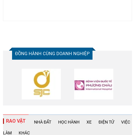
ĐỒNG HÀNH CÙNG DOANH NGHIỆP
RAO VẶT
NHÀ ĐẤT
HỌC HÀNH
XE
ĐIỆN TỬ
VIỆC
LÀM
KHÁC