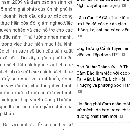
ng năm 2009 và đảm bảo an sinh xã
Nghị quyết quan trọng
n 5 nhóm giải pháp của Chính phủ là
h doanh, kích cầu đầu tư các công
Lãnh đạo TP Cần Thơ kiểm
 thực hiện xóa đói giảm nghèo.Việc
tra tiến độ các dự án giao
 huyện nghèo và các hỗ trợ cho các
thông, kè, cải tạo công viê
 từ đầu năm. Thủ tướng nhấn mạnh,
 trong việc thực hiện mục tiêu kinh
Ông Trương Cảnh Tuyên là
các chính sách về kích cầu sản xuất
việc với Tập đoàn FPT
 xã hội... Do vậy, ngành phải triển
h sách tài chính phục vụ tích cực
Phó Bí thư Thành ủy Hồ Thị
i chính rà soát các chính sách thuế
Cẩm Đào làm việc với các 
c đẩy sản xuất và xuất khẩu, đồng
Tài Văn, Liêu Tú, Lịch Hội
Thượng và phường Sóc Tră
 cho vay ưu đãi; chủ động điều hành
các định mức chi ở các đơn vị hành
 chính phối hợp với Bộ Công Thương
Hạ tầng phải đảm nhận mộ
nghệ thông tin nhằm giảm phiền hà
sứ mệnh lớn hơn trong chặ
ập khẩu.
đường phát triển mới
, Bộ Tài chính đã đề ra mục tiêu cơ