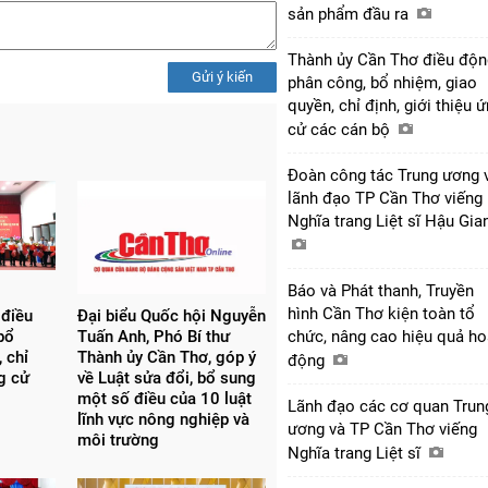
sản phẩm đầu ra
Thành ủy Cần Thơ điều độn
Gửi ý kiến
phân công, bổ nhiệm, giao
quyền, chỉ định, giới thiệu 
cử các cán bộ
Đoàn công tác Trung ương 
lãnh đạo TP Cần Thơ viếng
Nghĩa trang Liệt sĩ Hậu Gi
Báo và Phát thanh, Truyền
hình Cần Thơ kiện toàn tổ
 điều
Đại biểu Quốc hội Nguyễn
bổ
Tuấn Anh, Phó Bí thư
chức, nâng cao hiệu quả ho
 chỉ
Thành ủy Cần Thơ, góp ý
động
ng cử
về Luật sửa đổi, bổ sung
một số điều của 10 luật
Lãnh đạo các cơ quan Trun
lĩnh vực nông nghiệp và
ương và TP Cần Thơ viếng
môi trường
Nghĩa trang Liệt sĩ