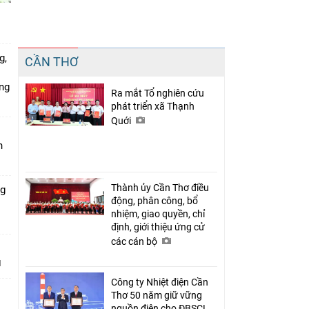
Chia sẻ
g,
CẦN THƠ
Facebook
ứng
Ra mắt Tổ nghiên cứu
phát triển xã Thạnh
Quới
n
Thành ủy Cần Thơ điều
ng
động, phân công, bổ
nhiệm, giao quyền, chỉ
định, giới thiệu ứng cử
các cán bộ
Công ty Nhiệt điện Cần
Thơ 50 năm giữ vững
nguồn điện cho ĐBSCL