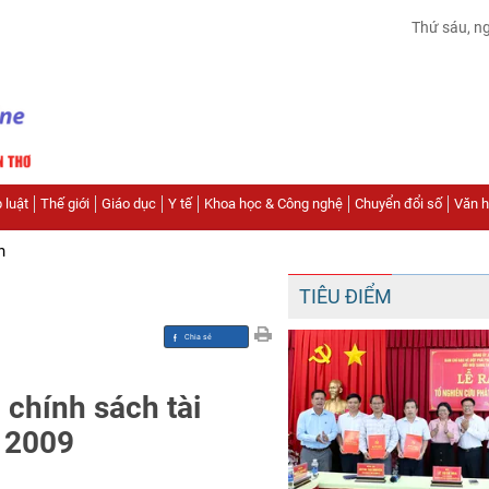
Thứ sáu, n
 luật
Thế giới
Giáo dục
Y tế
Khoa học & Công nghệ
Chuyển đổi số
Văn hó
n
TIÊU ĐIỂM
 chính sách tài
m 2009