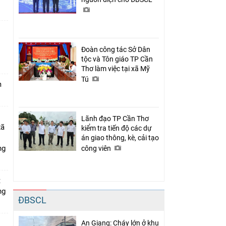
Đoàn công tác Sở Dân
n
tộc và Tôn giáo TP Cần
Thơ làm việc tại xã Mỹ
Tú
m
Lãnh đạo TP Cần Thơ
xã
kiểm tra tiến độ các dự
án giao thông, kè, cải tạo
ng
công viên
t
ng
ĐBSCL
An Giang: Cháy lớn ở khu