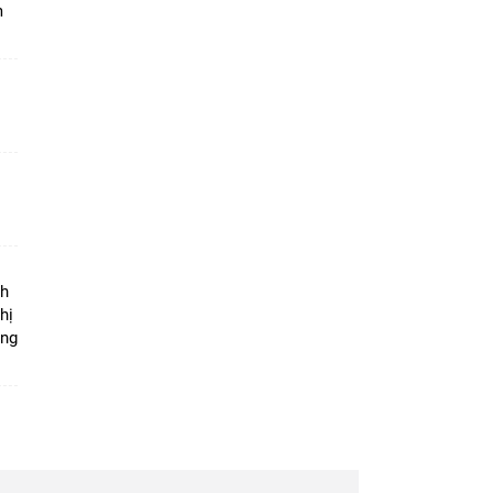
m
ộ
nh
hị
ọng