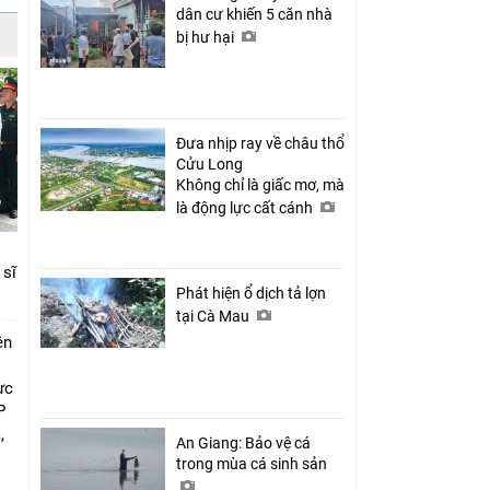
dân cư khiến 5 căn nhà
bị hư hại
Đưa nhịp ray về châu thổ
Cửu Long
Không chỉ là giấc mơ, mà
là động lực cất cánh
 sĩ
Phát hiện ổ dịch tả lợn
tại Cà Mau
ên
ực
P
,
An Giang: Bảo vệ cá
i
trong mùa cá sinh sản