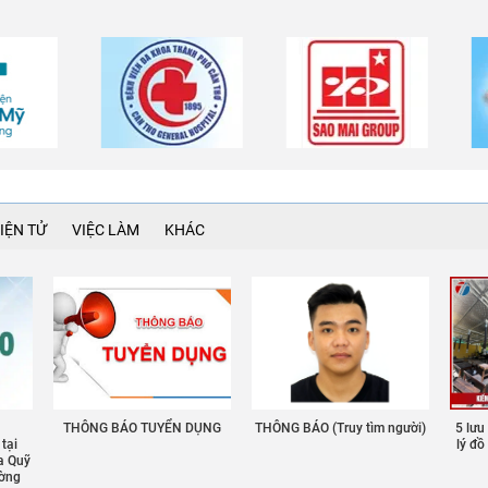
IỆN TỬ
VIỆC LÀM
KHÁC
THÔNG BÁO TUYỂN DỤNG
THÔNG BÁO (Truy tìm người)
5 lưu
 tại
lý đ
a Quỹ
ường