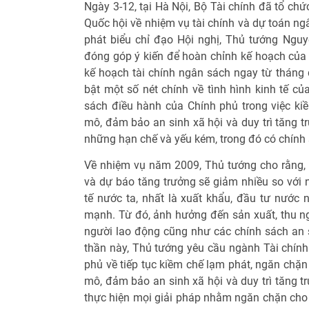
Ngày 3-12, tại Hà Nội, Bộ Tài chính đã tổ chứ
Quốc hội về nhiệm vụ tài chính và dự toán n
phát biểu chỉ đạo Hội nghị, Thủ tướng Ngu
đóng góp ý kiến để hoàn chỉnh kế hoạch của 
kế hoạch tài chính ngân sách ngay từ thán
bật một số nét chính về tình hình kinh tế c
sách điều hành của Chính phủ trong việc kiề
mô, đảm bảo an sinh xã hội và duy trì tăng t
những hạn chế và yếu kém, trong đó có chính s
Về nhiệm vụ năm 2009, Thủ tướng cho rằng, n
và dự báo tăng trưởng sẽ giảm nhiều so với 
tế nước ta, nhất là xuất khẩu, đầu tư nước 
mạnh. Từ đó, ảnh hưởng đến sản xuất, thu ng
người lao động cũng như các chính sách an s
thần này, Thủ tướng yêu cầu ngành Tài chính 
phủ về tiếp tục kiềm chế lạm phát, ngăn chặn 
mô, đảm bảo an sinh xã hội và duy trì tăng tr
thực hiện mọi giải pháp nhằm ngăn chặn cho 