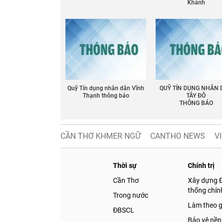
Khánh
Quỹ Tín dụng nhân dân Vĩnh
QUỸ TÍN DỤNG NHÂN
Thạnh thông báo
TÂY ĐÔ
THÔNG BÁO
CẦN THƠ KHMER NGỮ
CANTHO NEWS
V
Thời sự
Chính trị
Cần Thơ
Xây dựng 
thống chính
Trong nước
Làm theo 
ĐBSCL
Bảo vệ nền