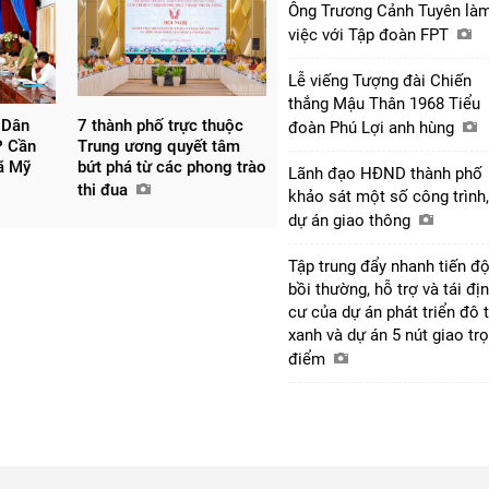
Ông Trương Cảnh Tuyên là
việc với Tập đoàn FPT
Lễ viếng Tượng đài Chiến
thắng Mậu Thân 1968 Tiểu
 Dân
7 thành phố trực thuộc
đoàn Phú Lợi anh hùng
P Cần
Trung ương quyết tâm
xã Mỹ
bứt phá từ các phong trào
Lãnh đạo HĐND thành phố
thi đua
khảo sát một số công trình,
dự án giao thông
Tập trung đẩy nhanh tiến đ
bồi thường, hỗ trợ và tái đị
cư của dự án phát triển đô t
xanh và dự án 5 nút giao tr
điểm