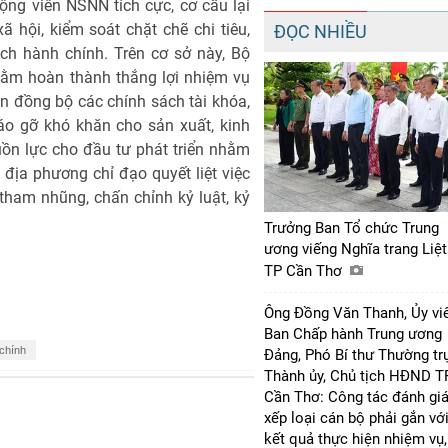
ng viên NSNN tích cực, cơ cấu lại
ã hội, kiểm soát chặt chẽ chi tiêu,
ĐỌC NHIỀU
h hành chính. Trên cơ sở này, Bộ
hằm hoàn thành thắng lợi nhiệm vụ
ện đồng bộ các chính sách tài khóa,
háo gỡ khó khăn cho sản xuất, kinh
ồn lực cho đầu tư phát triển nhằm
địa phương chỉ đạo quyết liệt việc
 tham nhũng, chấn chỉnh kỷ luật, kỷ
Trưởng Ban Tổ chức Trung
ương viếng Nghĩa trang Liệt
TP Cần Thơ
Ông Đồng Văn Thanh, Ủy vi
Ban Chấp hành Trung ương
 chính
Đảng, Phó Bí thư Thường tr
Thành ủy, Chủ tịch HĐND T
Cần Thơ: Công tác đánh giá
xếp loại cán bộ phải gắn vớ
kết quả thực hiện nhiệm vụ,