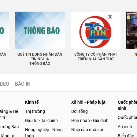
 DÂN
QUỸ TÍN DỤNG NHÂN DÂN
CÔNG TY CỔ PHẦN PHÁT
N
TÍN NGHĨA
TRIỂN NHÀ CẦN THƠ
THÔNG BÁO
IDEO
BÁO IN
Kinh tế
Xã hội - Pháp luật
Quốc phòn
ninh
Đảng & Hệ
Thị trường
Đời sống
 trị
Quốc phò
Đầu tư - Tài chính
Hôn nhân - Gia đình
gương Bác
An ninh
Nông nghiệp - Nông
Nhịp cầu nhân ái
 tảng tư
thôn
Biển đảo