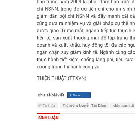
bản trong năm 2009 là phải đảm bảo mức độ
chi NSNN, trong đó ưu tiên chi cho an sinh x
giảm dần bội chi NSNN và đẩy mạnh cải các
cũng đưa ra nhiệm vụ và giải pháp cụ thể n
được giao. Trước mắt, ngành tiếp tục thực hi
tiền tệ, sản xuất thương mại để tập trung t
doanh và xuất khẩu, huy động tối đa các ngu
ngăn chặn suy giảm kinh tế. Ngành cùng các 
thực hành tiết kiệm, chống lãng phí, tiêu cực
cương trong thi hành công vụ.
THIỆN THUẬT (TTXVN)
Chia sẻ bài viết
Từ khóa
Thủ tướng Nguyễn Tấn Dũng
chính sách tài
BÌNH LUẬN