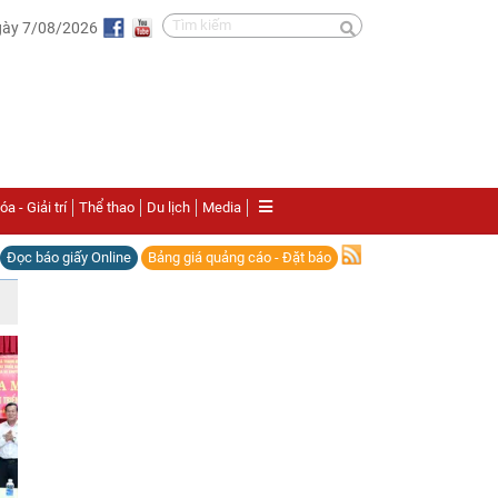
gày 7/08/2026
a - Giải trí
Thể thao
Du lịch
Media
Đọc báo giấy Online
Bảng giá quảng cáo - Đặt báo