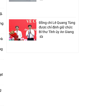
g,
Đồng chí Lê Quang Tùng
ứng
được chỉ định giữ chức
Bí thư Tỉnh ủy An Giang
và
ang
ạt
g