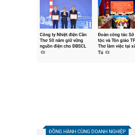
Công ty Nhiệt điện Cần
Đoàn công tác Sở
Thơ 50 năm giữ vững
tộc và Tôn giáo T
nguồn điện cho ĐBSCL
Thơ làm việc tại 
Tú
ĐỒNG HÀNH CÙNG DOANH NGHIỆP