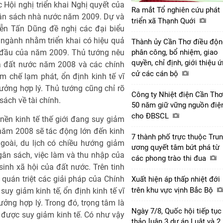
c Hội nghị triển khai Nghị quyết của
Ra mắt Tổ nghiên cứu phát
gân sách nhà nước năm 2009. Dự và
triển xã Thạnh Quới
yễn Tấn Dũng đề nghị các đại biểu
ngành nhằm triển khai có hiệu quả
Thành ủy Cần Thơ điều độn
g đầu của năm 2009. Thủ tướng nêu
phân công, bổ nhiệm, giao
quyền, chỉ định, giới thiệu 
ủa đất nước năm 2008 và các chính
cử các cán bộ
m chế lạm phát, ổn định kinh tế vĩ
rưởng hợp lý. Thủ tướng cũng chỉ rõ
Công ty Nhiệt điện Cần Thơ
ách về tài chính.
50 năm giữ vững nguồn điệ
cho ĐBSCL
ền kinh tế thế giới đang suy giảm
năm 2008 sẽ tác động lớn đến kinh
7 thành phố trực thuộc Tru
ngoài, du lịch có chiều hướng giảm
ương quyết tâm bứt phá từ
ân sách, việc làm và thu nhập của
các phong trào thi đua
inh xã hội của đất nước. Trên tinh
quán triệt các giải pháp của Chính
Xuất hiện áp thấp nhiệt đới
trên khu vực vịnh Bắc Bộ
suy giảm kinh tế, ổn định kinh tế vĩ
ưởng hợp lý. Trong đó, trọng tâm là
Ngày 7/8, Quốc hội tiếp tục
được suy giảm kinh tế. Có như vậy
thảo luận 3 dự án Luật và 2