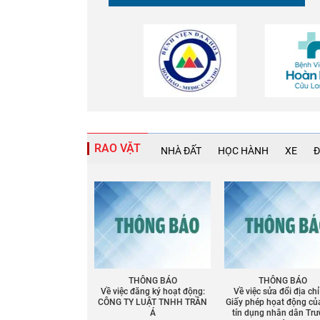
Chia sẻ
Facebook
RAO VẶT
NHÀ ĐẤT
HỌC HÀNH
XE
Đ
THÔNG BÁO
THÔNG BÁO
Về việc đăng ký hoạt động:
Về việc sửa đổi địa chỉ
CÔNG TY LUẬT TNHH TRẦN
Giấy phép họat động củ
Á
tín dụng nhân dân Tr