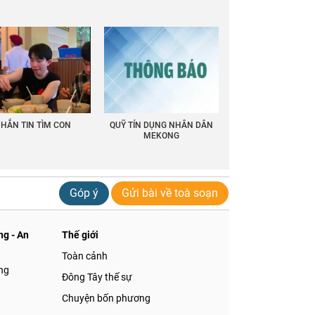
HẮN TIN TÌM CON
QUỸ TÍN DỤNG NHÂN DÂN
MEKONG
Góp ý
Gửi bài về toà soạn
g - An
Thế giới
Toàn cảnh
ng
Đông Tây thế sự
Chuyện bốn phương