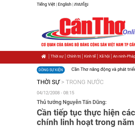
Tiếng Việt
|
English
|
ភាសាខ្មែរ
Thời sự
Chính trị
Kinh tế
Xã hội
An ninh-Pháp
Cần Thơ năng động và phát triể
DÒNG SỰ KIỆN
THỜI SỰ
>
TRONG NƯỚC
04/12/2008 - 08:15
Thủ tướng Nguyễn Tấn Dũng:
Cần tiếp tục thực hiện các
chính linh hoạt trong nă