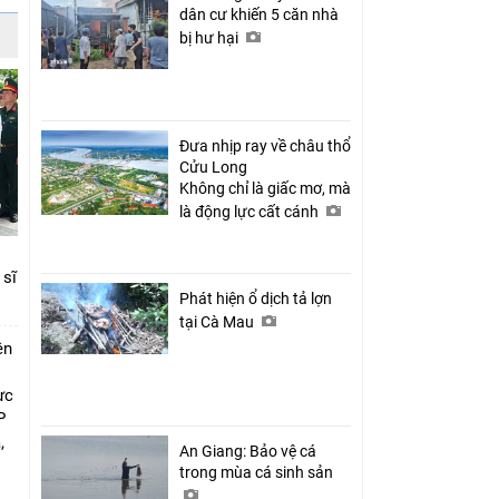
dân cư khiến 5 căn nhà
bị hư hại
Đưa nhịp ray về châu thổ
Cửu Long
Không chỉ là giấc mơ, mà
là động lực cất cánh
 sĩ
Phát hiện ổ dịch tả lợn
tại Cà Mau
ên
ực
P
,
An Giang: Bảo vệ cá
i
trong mùa cá sinh sản