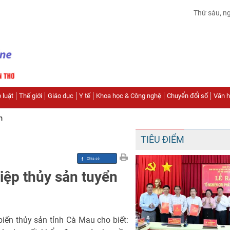
Thứ sáu, n
 luật
Thế giới
Giáo dục
Y tế
Khoa học & Công nghệ
Chuyển đổi số
Văn hó
n
TIÊU ĐIỂM
ệp thủy sản tuyển
iến thủy sản tỉnh Cà Mau cho biết: