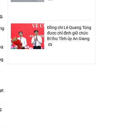
g,
Đồng chí Lê Quang Tùng
ứng
được chỉ định giữ chức
Bí thư Tỉnh ủy An Giang
và
ang
ạt
g