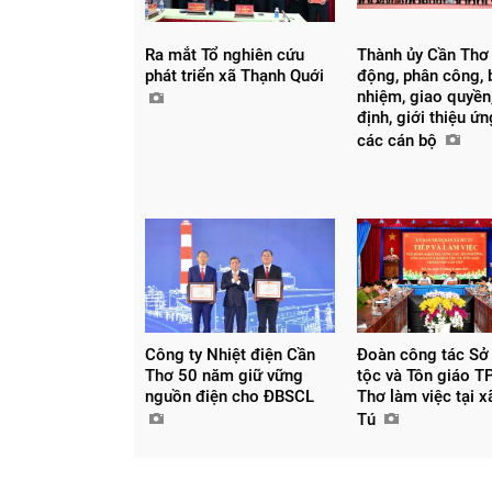
Ra mắt Tổ nghiên cứu
Thành ủy Cần Thơ
phát triển xã Thạnh Quới
động, phân công, 
nhiệm, giao quyền,
định, giới thiệu ứ
các cán bộ
Chia sẻ
Công ty Nhiệt điện Cần
Đoàn công tác Sở
Thơ 50 năm giữ vững
tộc và Tôn giáo T
Facebook
nguồn điện cho ĐBSCL
Thơ làm việc tại 
Tú