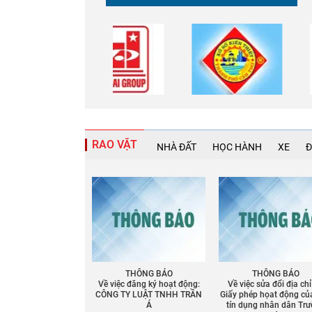
RAO VẶT
NHÀ ĐẤT
HỌC HÀNH
XE
Đ
THÔNG BÁO
THÔNG BÁO
Về việc đăng ký hoạt động:
Về việc sửa đổi địa chỉ
CÔNG TY LUẬT TNHH TRẦN
Giấy phép họat động củ
Á
tín dụng nhân dân Tr