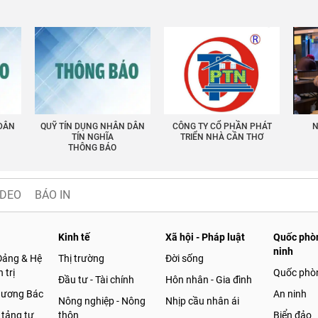
 DÂN
QUỸ TÍN DỤNG NHÂN DÂN
CÔNG TY CỔ PHẦN PHÁT
N
TÍN NGHĨA
TRIỂN NHÀ CẦN THƠ
THÔNG BÁO
IDEO
BÁO IN
Kinh tế
Xã hội - Pháp luật
Quốc phòn
ninh
Đảng & Hệ
Thị trường
Đời sống
 trị
Quốc phò
Đầu tư - Tài chính
Hôn nhân - Gia đình
gương Bác
An ninh
Nông nghiệp - Nông
Nhịp cầu nhân ái
 tảng tư
thôn
Biển đảo