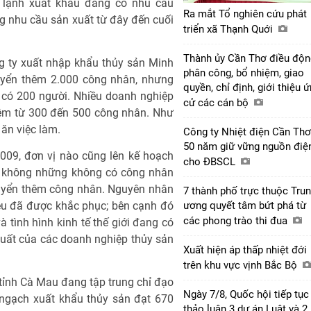
 lạnh xuất khẩu đang có nhu cầu
Ra mắt Tổ nghiên cứu phát
 nhu cầu sản xuất từ đây đến cuối
triển xã Thạnh Quới
Thành ủy Cần Thơ điều độn
 ty xuất nhập khẩu thủy sản Minh
phân công, bổ nhiệm, giao
tuyển thêm 2.000 công nhân, nhưng
quyền, chỉ định, giới thiệu 
 có 200 người. Nhiều doanh nghiệp
cử các cán bộ
hêm từ 300 đến 500 công nhân. Như
 ăn việc làm.
Công ty Nhiệt điện Cần Thơ
50 năm giữ vững nguồn điệ
009, đơn vị nào cũng lên kế hoạch
cho ĐBSCL
y không những không có công nhân
tuyển thêm công nhân. Nguyên nhân
7 thành phố trực thuộc Tru
liệu đã được khắc phục; bên cạnh đó
ương quyết tâm bứt phá từ
các phong trào thi đua
 tình hình kinh tế thế giới đang có
xuất của các doanh nghiệp thủy sản
Xuất hiện áp thấp nhiệt đới
trên khu vực vịnh Bắc Bộ
 tỉnh Cà Mau đang tập trung chỉ đạo
Ngày 7/8, Quốc hội tiếp tục
 ngạch xuất khẩu thủy sản đạt 670
thảo luận 3 dự án Luật và 2