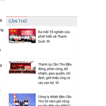
Chia sẻ
g,
CẦN THƠ
Facebook
ứng
Ra mắt Tổ nghiên cứu
phát triển xã Thạnh
Quới
n
Thành ủy Cần Thơ điều
ng
động, phân công, bổ
nhiệm, giao quyền, chỉ
định, giới thiệu ứng cử
các cán bộ
Công ty Nhiệt điện Cần
Thơ 50 năm giữ vững
nguồn điện cho ĐBSCL