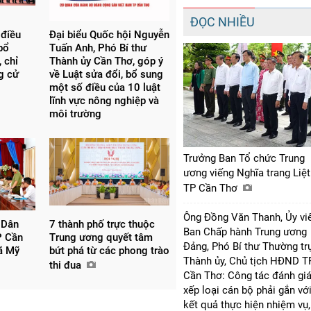
ĐỌC NHIỀU
 điều
Đại biểu Quốc hội Nguyễn
bổ
Tuấn Anh, Phó Bí thư
 chỉ
Thành ủy Cần Thơ, góp ý
ng cử
về Luật sửa đổi, bổ sung
một số điều của 10 luật
lĩnh vực nông nghiệp và
môi trường
Trưởng Ban Tổ chức Trung
ương viếng Nghĩa trang Liệt
TP Cần Thơ
Ông Đồng Văn Thanh, Ủy vi
 Dân
7 thành phố trực thuộc
Ban Chấp hành Trung ương
P Cần
Trung ương quyết tâm
Đảng, Phó Bí thư Thường tr
xã Mỹ
bứt phá từ các phong trào
Thành ủy, Chủ tịch HĐND T
thi đua
Cần Thơ: Công tác đánh giá
xếp loại cán bộ phải gắn vớ
kết quả thực hiện nhiệm vụ,