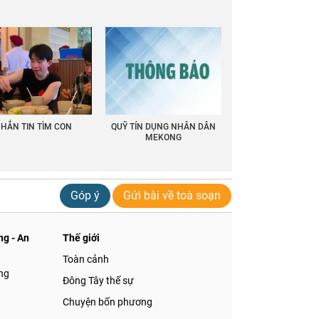
HẮN TIN TÌM CON
QUỸ TÍN DỤNG NHÂN DÂN
MEKONG
Góp ý
Gửi bài về toà soạn
g - An
Thế giới
Toàn cảnh
ng
Đông Tây thế sự
Chuyện bốn phương