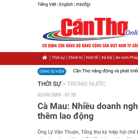
Tiếng Việt
|
English
|
ភាសាខ្មែរ
Thời sự
Chính trị
Kinh tế
Xã hội
An ninh-Pháp
Cần Thơ năng động và phát triể
DÒNG SỰ KIỆN
THỜI SỰ
>
TRONG NƯỚC
02/05/2009 - 07:28
Cà Mau: Nhiều doanh nghi
thêm lao động
Ông Lý Văn Thuận, Tổng thư ký hiệp hội chế b