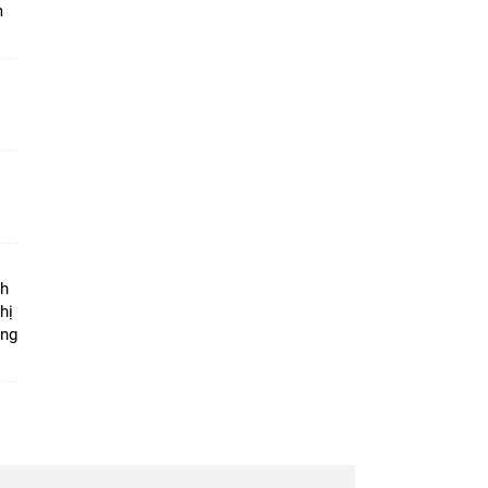
m
ộ
nh
hị
ọng