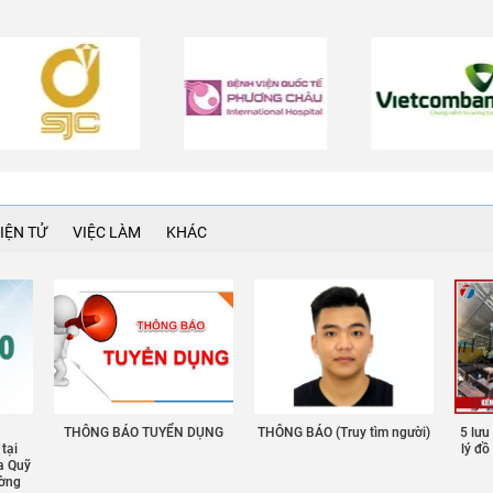
IỆN TỬ
VIỆC LÀM
KHÁC
THÔNG BÁO TUYỂN DỤNG
THÔNG BÁO (Truy tìm người)
5 lưu
 tại
lý đ
a Quỹ
ường