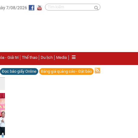
gày 7/08/2026
a - Giải trí
Thể thao
Du lịch
Media
Đọc báo giấy Online
Bảng giá quảng cáo - Đặt báo