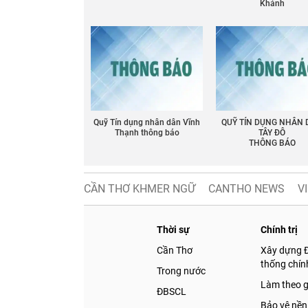
Khánh
Quỹ Tín dụng nhân dân Vĩnh
QUỸ TÍN DỤNG NHÂN
Thạnh thông báo
TÂY ĐÔ
THÔNG BÁO
CẦN THƠ KHMER NGỮ
CANTHO NEWS
V
Thời sự
Chính trị
Cần Thơ
Xây dựng 
thống chính
Trong nước
Làm theo 
ĐBSCL
Bảo vệ nền