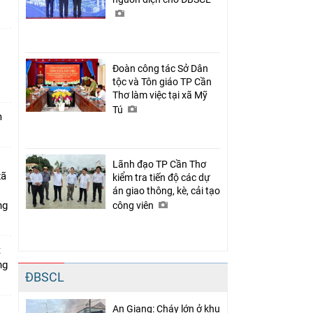
Đoàn công tác Sở Dân
n
tộc và Tôn giáo TP Cần
Thơ làm việc tại xã Mỹ
Tú
m
Lãnh đạo TP Cần Thơ
xã
kiểm tra tiến độ các dự
án giao thông, kè, cải tạo
ng
công viên
t
ng
ĐBSCL
An Giang: Cháy lớn ở khu