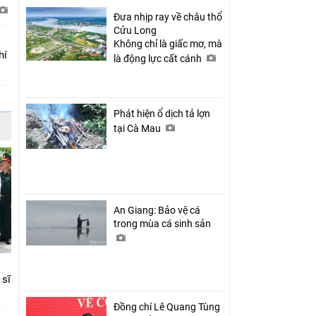
Đưa nhịp ray về châu thổ
Cửu Long
Không chỉ là giấc mơ, mà
hí
là động lực cất cánh
Phát hiện ổ dịch tả lợn
tại Cà Mau
An Giang: Bảo vệ cá
trong mùa cá sinh sản
 sĩ
Đồng chí Lê Quang Tùng