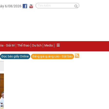
gày 6/08/2026
a - Giải trí
Thể thao
Du lịch
Media
Đọc báo giấy Online
Bảng giá quảng cáo - Đặt báo