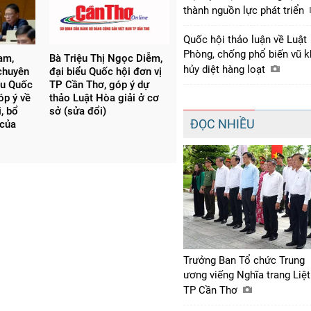
thành nguồn lực phát triển
Quốc hội thảo luận về Luật
Phòng, chống phổ biến vũ k
am,
Bà Triệu Thị Ngọc Diễm,
hủy diệt hàng loạt
 chuyên
đại biểu Quốc hội đơn vị
ểu Quốc
TP Cần Thơ, góp ý dự
óp ý về
thảo Luật Hòa giải ở cơ
, bổ
sở (sửa đổi)
ĐỌC NHIỀU
 của
Trưởng Ban Tổ chức Trung
ương viếng Nghĩa trang Liệt
TP Cần Thơ