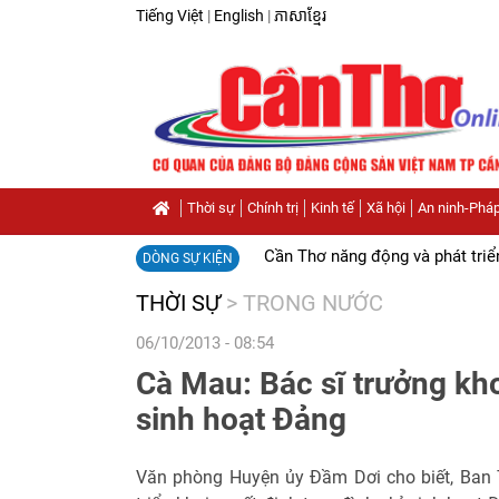
Tiếng Việt
|
English
|
ភាសាខ្មែរ
Thời sự
Chính trị
Kinh tế
Xã hội
An ninh-Pháp
Cần Thơ năng động và phát triể
DÒNG SỰ KIỆN
THỜI SỰ
>
TRONG NƯỚC
06/10/2013 - 08:54
Cà Mau: Bác sĩ trưởng kho
sinh hoạt Đảng
Văn phòng Huyện ủy Đầm Dơi cho biết, Ban