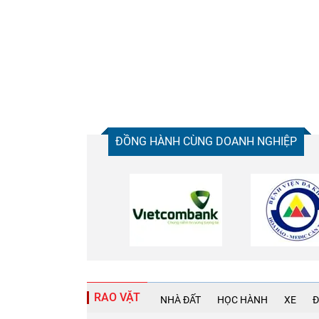
ĐỒNG HÀNH CÙNG DOANH NGHIỆP
RAO VẶT
NHÀ ĐẤT
HỌC HÀNH
XE
Đ