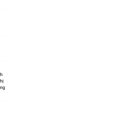
ộ
nh
hị
ọng