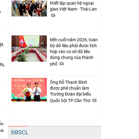
thiết lập quan hệ ngoại
giao Việt Nam - Thái Lan
n
Đến cuối năm 2026, toàn
ệt
bộ dữ liệu phải được tích
hợp vào cơ sở dữ liệu
dùng chung của thành
phố
hị,
Ông Đỗ Thanh Bình
được phê chuẩn làm
Trưởng Đoàn đại biểu
o
Quốc hội TP Cần Thơ
ổn
óa
ĐBSCL