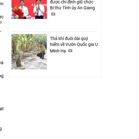
được chỉ định giữ chức
ên
Bí thư Tỉnh ủy An Giang
ực
P
,
i
Thả khỉ đuôi dài quý
hiếm về Vườn Quốc gia U
Minh Hạ
và
ang
ạt
g