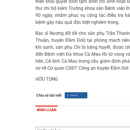
triển khai quyết định tạm đình chỉ sinh hoạt 
thư chi bộ kiêm Trưởng khoa sản Bệnh viện Đ
90 ngày, nhằm phục vụ công tác điều tra h
bệnh gây hậu quả đặc biệt nghiêm trọng.
Bác sĩ Nương đỡ đẻ cho sản phụ Trần Thanh C
Thuận, huyện Đầm Dơi) tại phòng mạch riên
khi sanh, sản phụ Chi bị băng huyết, được 
đến Bệnh viện Đa khoa Cà Mau rồi tử vong và
trên, CA tỉnh Cà Mau trưng cầu giám định pháp
sơ về Cơ quan CSĐT Công an huyện Đầm Dơi x
HỮU TÙNG
Chia sẻ bài viết
BÌNH LUẬN