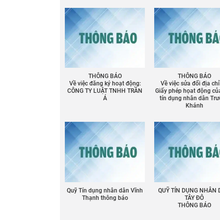
THÔNG BÁO
THÔNG BÁO
Về việc đăng ký hoạt động:
Về việc sửa đổi địa chỉ
CÔNG TY LUẬT TNHH TRẦN
Giấy phép họat động củ
Á
tín dụng nhân dân Tr
Khánh
Quỹ Tín dụng nhân dân Vĩnh
QUỸ TÍN DỤNG NHÂN
Thạnh thông báo
TÂY ĐÔ
THÔNG BÁO