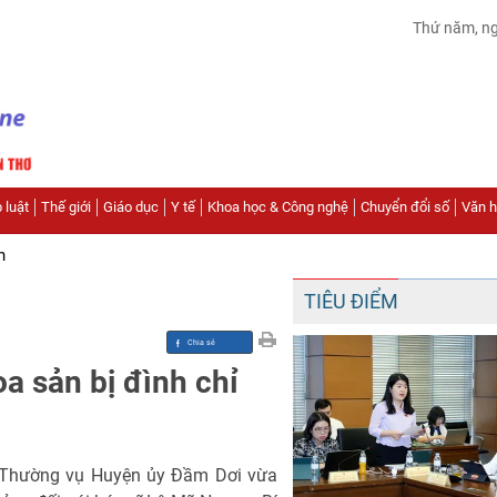
Thứ năm, n
 luật
Thế giới
Giáo dục
Y tế
Khoa học & Công nghệ
Chuyển đổi số
Văn hó
n
TIÊU ĐIỂM
a sản bị đình chỉ
 Thường vụ Huyện ủy Đầm Dơi vừa