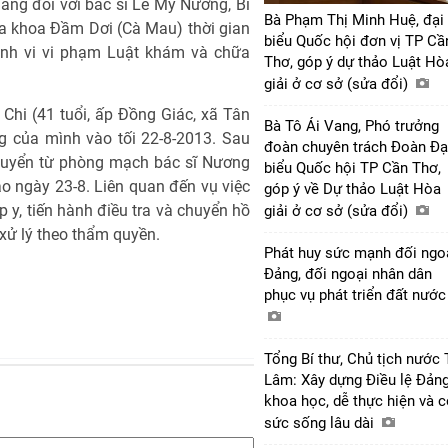
Đảng đối với bác sĩ Lê Mỹ Nương, Bí
Bà Phạm Thị Minh Huệ, đại
a khoa Đầm Dơi (Cà Mau) thời gian
biểu Quốc hội đơn vị TP Cầ
ành vi vi phạm Luật khám và chữa
Thơ, góp ý dự thảo Luật Hò
giải ở cơ sở (sửa đổi)
hi (41 tuổi, ấp Đồng Giác, xã Tân
Bà Tô Ái Vang, Phó trưởng
g của mình vào tối 22-8-2013. Sau
đoàn chuyên trách Đoàn Đạ
chuyển từ phòng mạch bác sĩ Nương
biểu Quốc hội TP Cần Thơ,
o ngày 23-8. Liên quan đến vụ việc
góp ý về Dự thảo Luật Hòa
 y, tiến hành điều tra và chuyển hồ
giải ở cơ sở (sửa đổi)
ử lý theo thẩm quyền.
Phát huy sức mạnh đối ngo
Đảng, đối ngoại nhân dân
phục vụ phát triển đất nướ
Tổng Bí thư, Chủ tịch nước 
Lâm: Xây dựng Điều lệ Đản
khoa học, dễ thực hiện và 
sức sống lâu dài