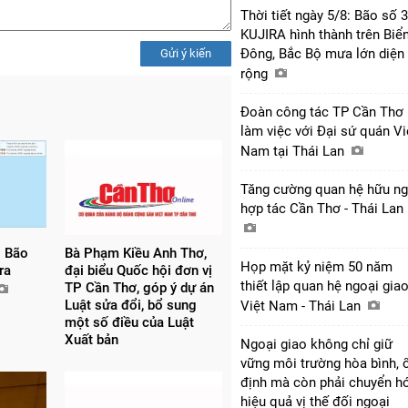
Thời tiết ngày 5/8: Bão số 3
KUJIRA hình thành trên Biể
Đông, Bắc Bộ mưa lớn diện
Gửi ý kiến
rộng
Đoàn công tác TP Cần Thơ
làm việc với Đại sứ quán Vi
Nam tại Thái Lan
Tăng cường quan hệ hữu ng
hợp tác Cần Thơ - Thái Lan
 Bão
Bà Phạm Kiều Anh Thơ,
Họp mặt kỷ niệm 50 năm
 ra
đại biểu Quốc hội đơn vị
thiết lập quan hệ ngoại gia
TP Cần Thơ, góp ý dự án
Luật sửa đổi, bổ sung
Việt Nam - Thái Lan
một số điều của Luật
Xuất bản
Ngoại giao không chỉ giữ
vững môi trường hòa bình, 
định mà còn phải chuyển h
hiệu quả vị thế đối ngoại