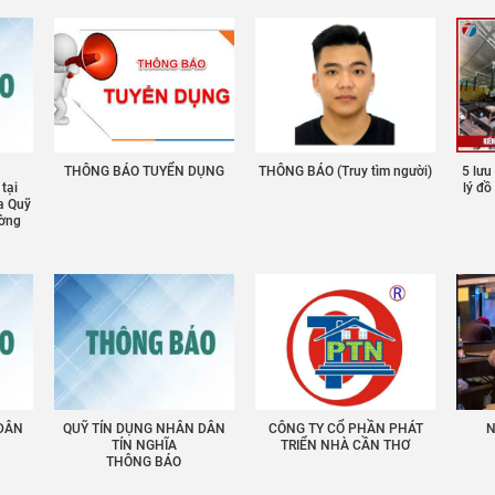
THÔNG BÁO TUYỂN DỤNG
THÔNG BÁO (Truy tìm người)
5 lưu
 tại
lý đ
a Quỹ
ường
 DÂN
QUỸ TÍN DỤNG NHÂN DÂN
CÔNG TY CỔ PHẦN PHÁT
N
TÍN NGHĨA
TRIỂN NHÀ CẦN THƠ
THÔNG BÁO