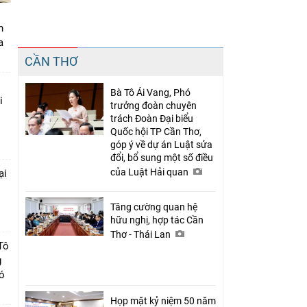
n
a
Chia sẻ
CẦN THƠ
Facebook
Bà Tô Ái Vang, Phó
i
trưởng đoàn chuyên
trách Đoàn Đại biểu
Quốc hội TP Cần Thơ,
góp ý về dự án Luật sửa
đổi, bổ sung một số điều
của Luật Hải quan
ại
c
Tăng cường quan hệ
hữu nghị, hợp tác Cần
Thơ - Thái Lan
Tô
g
có
Họp mặt kỷ niệm 50 năm