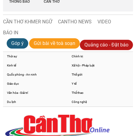
THÔNG BÁO
CẦN THƠ
CẦN THƠ KHMER NGỮ
CANTHO NEWS
VIDEO
BÁO IN
Góp ý
Gửi bài về toà soạn
Quảng cáo - Đặt báo
Thời sự
Chính trị
Kinh tế
Xã hội - Pháp luật
Quốc phòng - An ninh
Thế giới
Giáo dục
Y tế
Văn hóa - Giải trí
Thể thao
Du lịch
Công nghệ