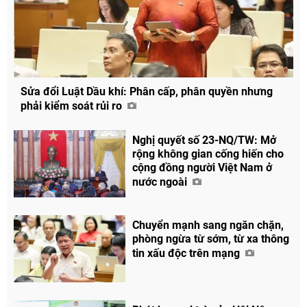
Sửa đổi Luật Dầu khí: Phân cấp, phân quyền nhưng
phải kiểm soát rủi ro
Nghị quyết số 23-NQ/TW: Mở
rộng không gian cống hiến cho
cộng đồng người Việt Nam ở
nước ngoài
Chuyển mạnh sang ngăn chặn,
phòng ngừa từ sớm, từ xa thông
tin xấu độc trên mạng