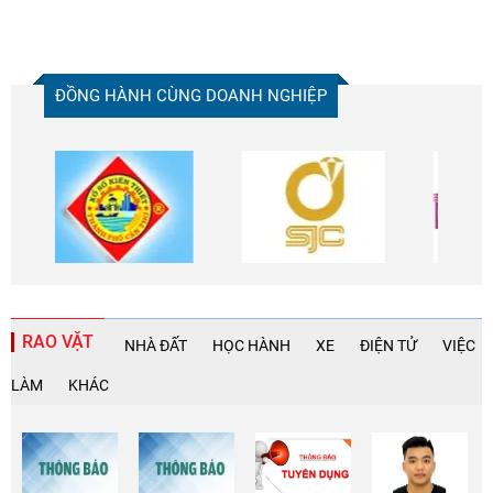
ĐỒNG HÀNH CÙNG DOANH NGHIỆP
RAO VẶT
NHÀ ĐẤT
HỌC HÀNH
XE
ĐIỆN TỬ
VIỆC
LÀM
KHÁC