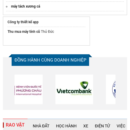
máy tách xương cá
Công ty thiết kế app
Thu mua máy tính cũ
Thủ Đức
ĐỒNG HÀNH CÙNG DOANH NGHIỆP
RAO VẶT
NHÀ ĐẤT
HỌC HÀNH
XE
ĐIỆN TỬ
VIỆC