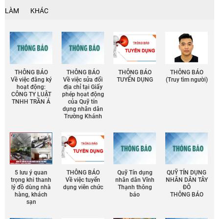
LÀM
KHÁC
THÔNG BÁO
THÔNG BÁO
THÔNG BÁO
THÔNG BÁO
Về việc đăng ký
Về việc sửa đổi
TUYỂN DỤNG
(Truy tìm người)
hoạt động:
địa chỉ tại Giấy
CÔNG TY LUẬT
phép họat động
TNHH TRẦN Á
của Quỹ tín
dụng nhân dân
Trường Khánh
5 lưu ý quan
THÔNG BÁO
Quỹ Tín dụng
QUỸ TÍN DỤNG
trọng khi thanh
Về việc tuyển
nhân dân Vĩnh
NHÂN DÂN TÂY
lý đồ dùng nhà
dụng viên chức
Thạnh thông
ĐÔ
hàng, khách
báo
THÔNG BÁO
sạn