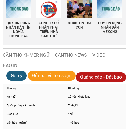
QUỸ TÍN DỤNG
CÔNG TY CỔ
NHẮN TIN TÌM
QUỸ TÍN DỤNG
NHÂN DÂN TÍN
PHẦN PHÁT
CON
NHÂN DÂN
NGHĨA
TRIỂN NHÀ
MEKONG
THÔNG BÁO
CẦN THƠ
CẦN THƠ KHMER NGỮ
CANTHO NEWS
VIDEO
BÁO IN
Góp ý
Gửi bài về toà soạn
Quảng cáo - Đặt báo
Thời sự
Chính trị
Kinh tế
Xã hội - Pháp luật
Quốc phòng - An ninh
Thế giới
Giáo dục
Y tế
Văn hóa - Giải trí
Thể thao