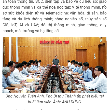
an toàn thông tin, SOC, diễn tập và bảo vệ dữ liệu số; giáo
dục thông minh và cá thể hóa học tập; y tế thông minh, hồ
sơ sức khỏe điện tử và telemedicine; văn hóa, di sản, bảo
tàng và du lịch thông minh; nông nghiệp số, thủy sản số
GIS, IoT, AI và UAV; đô thị thông minh, giao thông, quy
hoạch, môi trường và hạ tầng số…
Ông Nguyễn Tuấn Anh, Phó Bí thư Thành ủy, phát biểu tại
buổi làm việc. Ảnh: ANH DŨNG