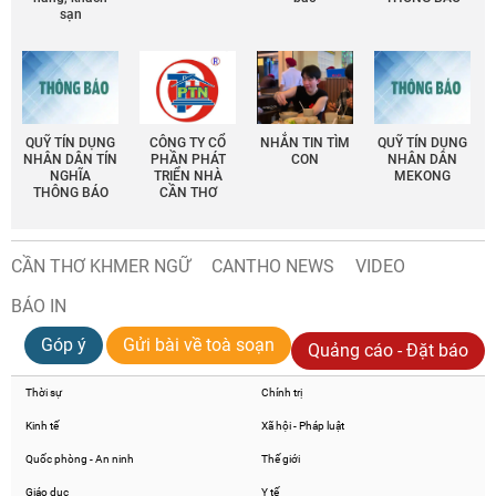
sạn
QUỸ TÍN DỤNG
CÔNG TY CỔ
NHẮN TIN TÌM
QUỸ TÍN DỤNG
NHÂN DÂN TÍN
PHẦN PHÁT
CON
NHÂN DÂN
NGHĨA
TRIỂN NHÀ
MEKONG
THÔNG BÁO
CẦN THƠ
CẦN THƠ KHMER NGỮ
CANTHO NEWS
VIDEO
BÁO IN
Góp ý
Gửi bài về toà soạn
Quảng cáo - Đặt báo
Thời sự
Chính trị
Kinh tế
Xã hội - Pháp luật
Quốc phòng - An ninh
Thế giới
Giáo dục
Y tế