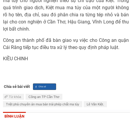
ma túy cho người nghiện theo sự chỉ đạo của Kiệt. Trong
quá trình giao dịch, Kiệt mua ma túy của một người không
rõ họ tên, địa chỉ, sau đó phân chia ra từng tép nhỏ và bán
lại cho con nghiện ở Cần Thơ, Hậu Giang, Vĩnh Long để thu
lợi bất chính.
Công an thành phố đã bàn giao vụ việc cho Công an quận
Cái Răng tiếp tục điều tra xử lý theo quy định pháp luật.
KIỀU CHINH
Chia sẻ bài viết
Từ khóa
Công an TP Cần Thơ
Triệt phá chuyên án mua bán trái phép chất ma túy
Lê Văn Kiệt.
BÌNH LUẬN