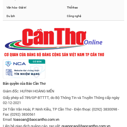
Văn hóa - Giải trí
Thể thao
Du lịch
Công nghệ
Bản quyền của Báo Cần Thơ
Giám đốc: HUỲNH HOÀNG MẾN
Giấy phép số 789/GP-BTTTT, do Bộ Thông Tin và Truyền Thông cấp ngày
02-12-2021
24 Trần Văn Hoài, P. Ninh Kiều, TP Cần Thơ - Điện thoại: (0292) 3830098 -
Fax: (0292) 3830561
Email:
toasoan@baocantho.com.vn
Liên hệ giao dịch quảng cáo, rao vặt:
quangcao@baocantho.com.vn