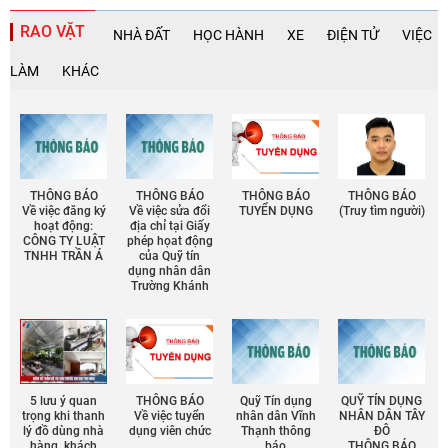
RAO VẶT
NHÀ ĐẤT
HỌC HÀNH
XE
ĐIỆN TỬ
VIỆC
LÀM
KHÁC
THÔNG BÁO
THÔNG BÁO
THÔNG BÁO
THÔNG BÁO
Về việc đăng ký
Về việc sửa đổi
TUYỂN DỤNG
(Truy tìm người)
hoạt động:
địa chỉ tại Giấy
CÔNG TY LUẬT
phép họat động
TNHH TRẦN Á
của Quỹ tín
dụng nhân dân
Trường Khánh
5 lưu ý quan
THÔNG BÁO
Quỹ Tín dụng
QUỸ TÍN DỤNG
trọng khi thanh
Về việc tuyển
nhân dân Vĩnh
NHÂN DÂN TÂY
lý đồ dùng nhà
dụng viên chức
Thạnh thông
ĐÔ
hàng, khách
báo
THÔNG BÁO