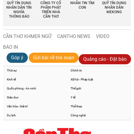
QUỸ TÍN DỤNG
CÔNG TY CỔ
NHẮN TIN TÌM
QUỸ TÍN DỤNG
NHÂN DÂN TÍN
PHẦN PHÁT
CON
NHÂN DÂN
NGHĨA
TRIỂN NHÀ
MEKONG
THÔNG BÁO
CẦN THƠ
CẦN THƠ KHMER NGỮ
CANTHO NEWS
VIDEO
BÁO IN
Góp ý
Gửi bài về toà soạn
Quảng cáo - Đặt báo
Thời sự
Chính trị
Kinh tế
Xã hội - Pháp luật
Quốc phòng - An ninh
Thế giới
Giáo dục
Y tế
Văn hóa - Giải trí
Thể thao
Du lịch
Công nghệ