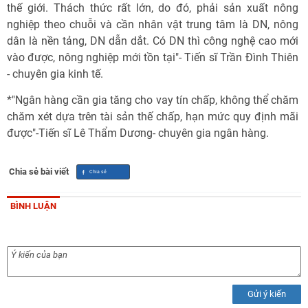
thế giới. Thách thức rất lớn, do đó, phải sản xuất nông
nghiệp theo chuỗi và cần nhân vật trung tâm là DN, nông
dân là nền tảng, DN dẫn dắt. Có DN thì công nghệ cao mới
vào được, nông nghiệp mới tồn tại"- Tiến sĩ Trần Đình Thiên
- chuyên gia kinh tế.
*"Ngân hàng cần gia tăng cho vay tín chấp, không thể chăm
chăm xét dựa trên tài sản thế chấp, hạn mức quy định mãi
được"-Tiến sĩ Lê Thẩm Dương- chuyên gia ngân hàng.
Chia sẻ bài viết
BÌNH LUẬN
Gửi ý kiến