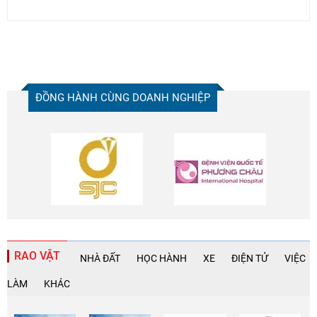
ĐỒNG HÀNH CÙNG DOANH NGHIỆP
RAO VẶT
NHÀ ĐẤT
HỌC HÀNH
XE
ĐIỆN TỬ
VIỆC
LÀM
KHÁC