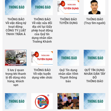
THÔNG BÁO
THÔNG BÁO
THÔNG BÁO
THÔNG BÁO
Về việc đăng ký
Về việc sửa đổi
TUYỂN DỤNG
(Truy tìm người)
hoạt động:
địa chỉ tại Giấy
CÔNG TY LUẬT
phép họat động
TNHH TRẦN Á
của Quỹ tín
dụng nhân dân
Trường Khánh
5 lưu ý quan
THÔNG BÁO
Quỹ Tín dụng
QUỸ TÍN DỤNG
trọng khi thanh
Về việc tuyển
nhân dân Vĩnh
NHÂN DÂN TÂY
lý đồ dùng nhà
dụng viên chức
Thạnh thông
ĐÔ
hàng, khách
báo
THÔNG BÁO
sạn