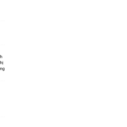
ộ
nh
hị
ọng