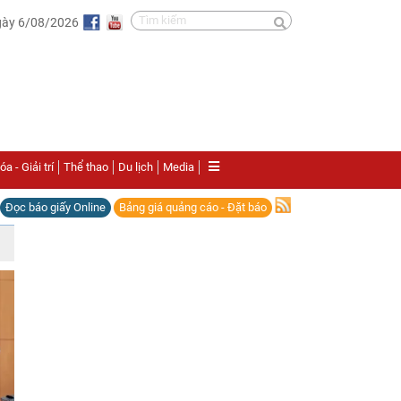
gày 6/08/2026
a - Giải trí
Thể thao
Du lịch
Media
Đọc báo giấy Online
Bảng giá quảng cáo - Đặt báo