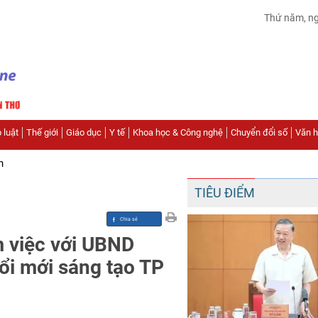
Thứ năm, n
 luật
Thế giới
Giáo dục
Y tế
Khoa học & Công nghệ
Chuyển đổi số
Văn hó
n
TIÊU ĐIỂM
 việc với UBND
ổi mới sáng tạo TP