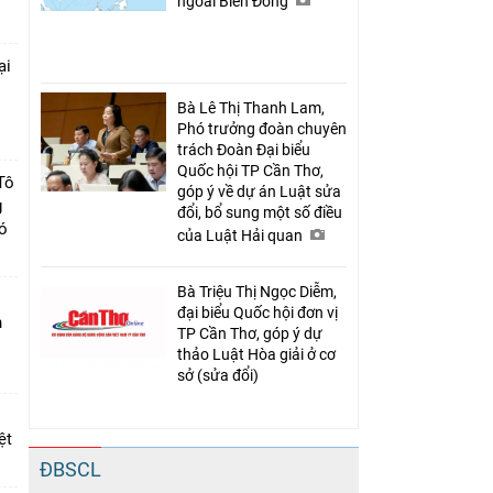
ngoài Biển Đông
ại
Bà Lê Thị Thanh Lam,
c
Phó trưởng đoàn chuyên
trách Đoàn Đại biểu
Quốc hội TP Cần Thơ,
Tô
góp ý về dự án Luật sửa
g
đổi, bổ sung một số điều
có
của Luật Hải quan
Bà Triệu Thị Ngọc Diễm,
đại biểu Quốc hội đơn vị
n
TP Cần Thơ, góp ý dự
thảo Luật Hòa giải ở cơ
sở (sửa đổi)
ệt
ĐBSCL