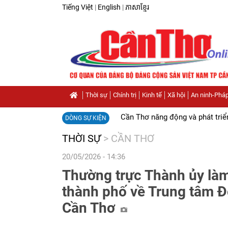
Tiếng Việt
|
English
|
ភាសាខ្មែរ
Thời sự
Chính trị
Kinh tế
Xã hội
An ninh-Pháp
Cần Thơ năng động và phát triể
DÒNG SỰ KIỆN
THỜI SỰ
>
CẦN THƠ
20/05/2026 - 14:36
Thường trực Thành ủy làm
thành phố về Trung tâm Đ
Cần Thơ