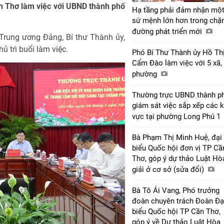
n Thơ làm việc với UBND thành phố
Hạ tầng phải đảm nhận mộ
sứ mệnh lớn hơn trong chặ
đường phát triển mới
Trung ương Đảng, Bí thư Thành ủy,
 trì buổi làm việc.
Phó Bí Thư Thành ủy Hồ Th
Cẩm Đào làm việc với 5 xã,
phường
Thường trực UBND thành p
giám sát việc sắp xếp các 
vực tại phường Long Phú 1
Bà Phạm Thị Minh Huệ, đại
biểu Quốc hội đơn vị TP Cầ
Thơ, góp ý dự thảo Luật Hò
giải ở cơ sở (sửa đổi)
Bà Tô Ái Vang, Phó trưởng
đoàn chuyên trách Đoàn Đạ
biểu Quốc hội TP Cần Thơ,
góp ý về Dự thảo Luật Hòa