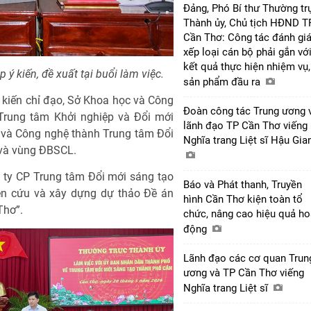
Đảng, Phó Bí thư Thường tr
Thành ủy, Chủ tịch HĐND T
Cần Thơ: Công tác đánh giá
xếp loại cán bộ phải gắn vớ
kết quả thực hiện nhiệm vụ,
ý kiến, đề xuất tại buổi làm việc.
sản phẩm đầu ra
 ý kiến chỉ đạo, Sở Khoa học và Công
Đoàn công tác Trung ương 
 Trung tâm Khởi nghiệp và Đổi mới
lãnh đạo TP Cần Thơ viếng
 và Công nghệ thành Trung tâm Đổi
Nghĩa trang Liệt sĩ Hậu Gi
và vùng ĐBSCL.
 ty CP Trung tâm Đổi mới sáng tạo
Báo và Phát thanh, Truyền
ên cứu và xây dựng dự thảo Đề án
hình Cần Thơ kiện toàn tổ
Thơ”.
chức, nâng cao hiệu quả ho
động
Lãnh đạo các cơ quan Trun
ương và TP Cần Thơ viếng
Nghĩa trang Liệt sĩ