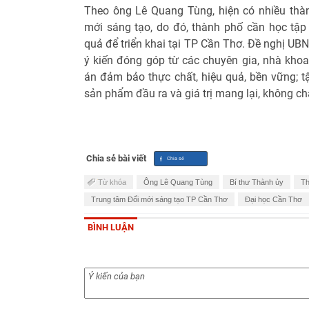
Theo ông Lê Quang Tùng, hiện có nhiều thà
mới sáng tạo, do đó, thành phố cần học tập
quả để triển khai tại TP Cần Thơ. Đề nghị UBN
ý kiến đóng góp từ các chuyên gia, nhà khoa
án đảm bảo thực chất, hiệu quả, bền vững; t
sản phẩm đầu ra và giá trị mang lại, không c
Chia sẻ bài viết
Từ khóa
Ông Lê Quang Tùng
Bí thư Thành ủy
Th
Trung tâm Đổi mới sáng tạo TP Cần Thơ
Đại học Cần Thơ
BÌNH LUẬN