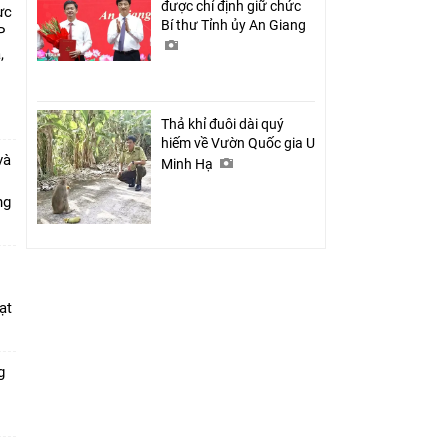
được chỉ định giữ chức
ực
Bí thư Tỉnh ủy An Giang
P
,
i
Thả khỉ đuôi dài quý
hiếm về Vườn Quốc gia U
và
Minh Hạ
ang
ạt
g