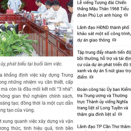
Lễ viếng Tượng đài Chiến
thắng Mậu Thân 1968 Tiểu
đoàn Phú Lợi anh hùng
Lãnh đạo HĐND thành phố
khảo sát một số công trình,
dự án giao thông
Tập trung đẩy nhanh tiến đ
bồi thường, hỗ trợ và tái đị
, phát biểu tại buổi làm việc.
cư của dự án phát triển đô t
xanh và dự án 5 nút giao tr
a khẳng định việc xây dựng Trung
điểm
ng những nhiệm vụ cần thiết, cấp
, mà còn là đầu mối kết nối “3 nhà”:
Đoàn công tác Ủy ban Kiểm
tra Trung ương và Thường
hông gian thử nghiệm chính sách,
trực Thành ủy viếng Nghĩa
áng tạo; đồng thời là một cực dẫn
trang liệt sĩ Long Tuyền và
áng tạo của vùng.
thăm gia đình liệt sĩ
ất xung quanh việc xây dựng và vận
Lãnh đạo TP Cần Thơ thăm
ng thức, tính hiệu quả, tính bền