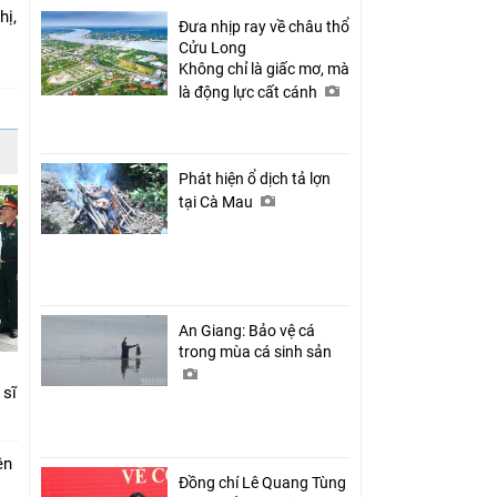
hị,
Đưa nhịp ray về châu thổ
Cửu Long
Không chỉ là giấc mơ, mà
là động lực cất cánh
Phát hiện ổ dịch tả lợn
tại Cà Mau
An Giang: Bảo vệ cá
trong mùa cá sinh sản
 sĩ
ên
Đồng chí Lê Quang Tùng