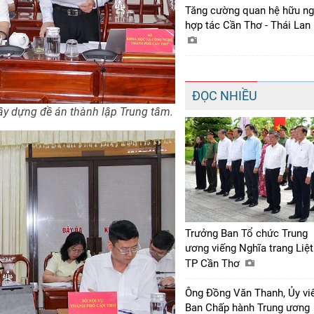
Tăng cường quan hệ hữu ng
hợp tác Cần Thơ - Thái Lan
ĐỌC NHIỀU
ây dựng đề án thành lập Trung tâm.
Trưởng Ban Tổ chức Trung
ương viếng Nghĩa trang Liệt
TP Cần Thơ
Ông Đồng Văn Thanh, Ủy vi
Ban Chấp hành Trung ương