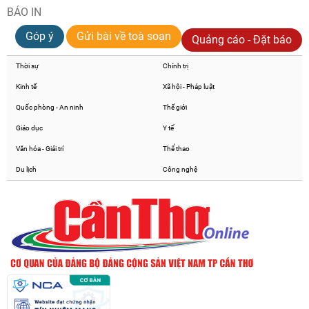
BÁO IN
Góp ý
Gửi bài về toà soạn
Quảng cáo - Đặt báo
Thời sự
Chính trị
Kinh tế
Xã hội - Pháp luật
Quốc phòng - An ninh
Thế giới
Giáo dục
Y tế
Văn hóa - Giải trí
Thể thao
Du lịch
Công nghệ