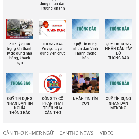
dụng nhân dân
Trường Khánh
5 lưu ý quan
THÔNG BÁO
Quỹ Tín dụng
QUỸ TÍN DỤNG
trọng khi thanh
Về việc tuyển
nhân dân Vĩnh
NHÂN DÂN TÂY
lý đồ dùng nhà
dụng viên chức
Thạnh thông
ĐÔ
hàng, khách
báo
THÔNG BÁO
sạn
QUỸ TÍN DỤNG
CÔNG TY CỔ
NHẮN TIN TÌM
QUỸ TÍN DỤNG
NHÂN DÂN TÍN
PHẦN PHÁT
CON
NHÂN DÂN
NGHĨA
TRIỂN NHÀ
MEKONG
THÔNG BÁO
CẦN THƠ
CẦN THƠ KHMER NGỮ
CANTHO NEWS
VIDEO