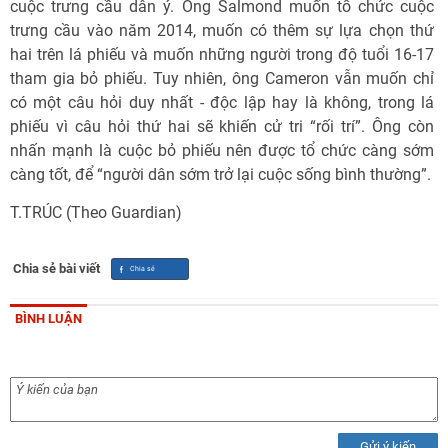
cuộc trưng cầu dân ý. Ông Salmond muốn tổ chức cuộc
trưng cầu vào năm 2014, muốn có thêm sự lựa chọn thứ
hai trên lá phiếu và muốn những người trong độ tuổi 16-17
tham gia bỏ phiếu. Tuy nhiên, ông Cameron vẫn muốn chỉ
có một câu hỏi duy nhất - độc lập hay là không, trong lá
phiếu vì câu hỏi thứ hai sẽ khiến cử tri “rối trí”. Ông còn
nhấn mạnh là cuộc bỏ phiếu nên được tổ chức càng sớm
càng tốt, để “người dân sớm trở lại cuộc sống bình thường”.
T.TRÚC (Theo Guardian)
Chia sẻ bài viết
BÌNH LUẬN
Gửi ý kiến