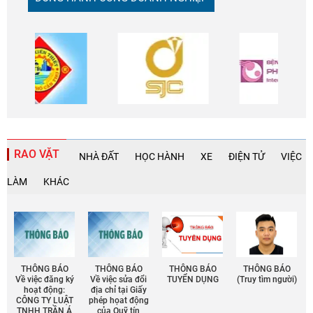
RAO VẶT
NHÀ ĐẤT
HỌC HÀNH
XE
ĐIỆN TỬ
VIỆC
LÀM
KHÁC
THÔNG BÁO
THÔNG BÁO
THÔNG BÁO
THÔNG BÁO
Về việc đăng ký
Về việc sửa đổi
TUYỂN DỤNG
(Truy tìm người)
hoạt động:
địa chỉ tại Giấy
CÔNG TY LUẬT
phép họat động
TNHH TRẦN Á
của Quỹ tín