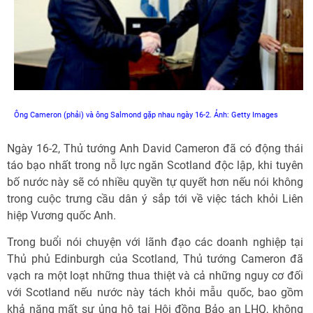
Ông Cameron (phải) và ông Salmond gặp nhau ngày 16-2. Ảnh: Getty Images
Ngày 16-2, Thủ tướng Anh David Cameron đã có động thái
táo bạo nhất trong nỗ lực ngăn Scotland độc lập, khi tuyên
bố nước này sẽ có nhiều quyền tự quyết hơn nếu nói không
trong cuộc trưng cầu dân ý sắp tới về việc tách khỏi Liên
hiệp Vương quốc Anh.
Trong buổi nói chuyện với lãnh đạo các doanh nghiệp tại
Thủ phủ Edinburgh của Scotland, Thủ tướng Cameron đã
vạch ra một loạt những thua thiệt và cả những nguy cơ đối
với Scotland nếu nước này tách khỏi mẫu quốc, bao gồm
khả năng mất sự ủng hộ tại Hội đồng Bảo an LHQ, không