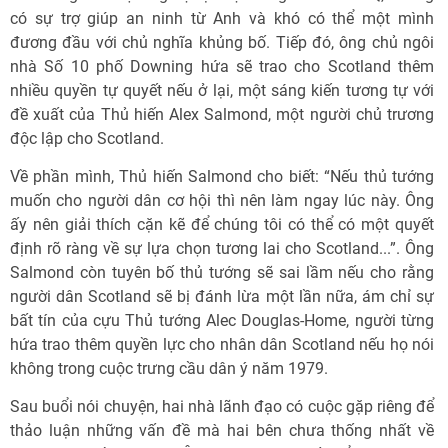
có sự trợ giúp an ninh từ Anh và khó có thể một mình
đương đầu với chủ nghĩa khủng bố. Tiếp đó, ông chủ ngôi
nhà Số 10 phố Downing hứa sẽ trao cho Scotland thêm
nhiều quyền tự quyết nếu ở lại, một sáng kiến tương tự với
đề xuất của Thủ hiến Alex Salmond, một người chủ trương
độc lập cho Scotland.
Về phần mình, Thủ hiến Salmond cho biết: “Nếu thủ tướng
muốn cho người dân cơ hội thì nên làm ngay lúc này. Ông
ấy nên giải thích cặn kẽ để chúng tôi có thể có một quyết
định rõ ràng về sự lựa chọn tương lai cho Scotland...”. Ông
Salmond còn tuyên bố thủ tướng sẽ sai lầm nếu cho rằng
người dân Scotland sẽ bị đánh lừa một lần nữa, ám chỉ sự
bất tín của cựu Thủ tướng Alec Douglas-Home, người từng
hứa trao thêm quyền lực cho nhân dân Scotland nếu họ nói
không trong cuộc trưng cầu dân ý năm 1979.
Sau buổi nói chuyện, hai nhà lãnh đạo có cuộc gặp riêng để
thảo luận những vấn đề mà hai bên chưa thống nhất về