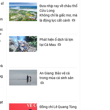
 sĩ
Đưa nhịp ray về châu thổ
Cửu Long
Không chỉ là giấc mơ, mà
ên
là động lực cất cánh
ực
P
,
Phát hiện ổ dịch tả lợn
i
tại Cà Mau
và
An Giang: Bảo vệ cá
ang
trong mùa cá sinh sản
ạt
Đồng chí Lê Quang Tùng