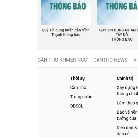
Quỹ Tín dụng nhân dân Vĩnh
QUỸ TÍN DỤNG NHÂN
Thạnh thông báo
TÂY ĐÔ
THÔNG BÁO
CẦN THƠ KHMER NGỮ
CANTHO NEWS
V
Thời sự
Chính trị
Cần Thơ
Xây dựng 
thống chính
Trong nước
Làm theo 
ĐBSCL
Bảo vệ nền
tưởng của
Diễn đàn &
dân cử