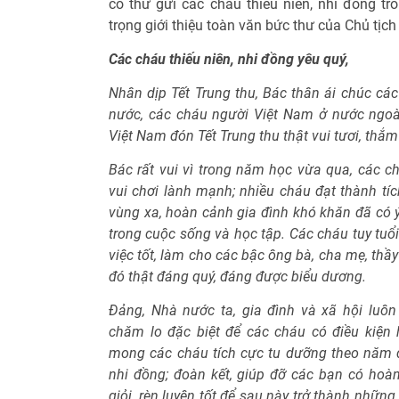
có thư gửi các cháu thiếu niên, nhi đồng tr
trọng giới thiệu toàn văn bức thư của Chủ tịch
Các cháu thiếu niên, nhi đồng yêu quý,
Nhân dịp Tết Trung thu, Bác thân ái chúc các
nước, các cháu người Việt Nam ở nước ngoà
Việt Nam đón Tết Trung thu thật vui tươi, thắm
Bác rất vui vì trong năm học vừa qua, các ch
vui chơi lành mạnh; nhiều cháu đạt thành tíc
vùng xa, hoàn cảnh gia đình khó khăn đã có ý
trong cuộc sống và học tập. Các cháu tuy tu
việc tốt, làm cho các bậc ông bà, cha mẹ, thầy
đó thật đáng quý, đáng được biểu dương.
Đảng, Nhà nước ta, gia đình và xã hội luô
chăm lo đặc biệt để các cháu có điều kiện h
mong các cháu tích cực tu dưỡng theo năm đ
nhi đồng; đoàn kết, giúp đỡ các bạn có ho
giỏi, rèn luyện tốt để sau này trở thành nhữn