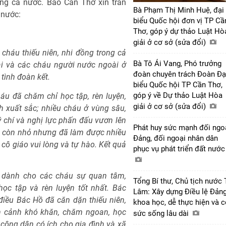
ong cả nước. Báo Cần Thơ xin trân
Bà Phạm Thị Minh Huệ, đại
 nước:
biểu Quốc hội đơn vị TP Cầ
Thơ, góp ý dự thảo Luật Hò
giải ở cơ sở (sửa đổi)
 cháu thiếu niên, nhi đồng trong cả
Bà Tô Ái Vang, Phó trưởng
i và các cháu người nước ngoài ở
đoàn chuyên trách Đoàn Đạ
 tình đoàn kết.
biểu Quốc hội TP Cần Thơ,
góp ý về Dự thảo Luật Hòa
áu đã chăm chỉ học tập, rèn luyện,
giải ở cơ sở (sửa đổi)
h xuất sắc; nhiều cháu ở vùng sâu,
 chí và nghị lực phấn đấu vươn lên
Phát huy sức mạnh đối ngo
ổi còn nhỏ nhưng đã làm được nhiều
Đảng, đối ngoại nhân dân
 cô giáo vui lòng và tự hào. Kết quả
phục vụ phát triển đất nướ
n dành cho các cháu sự quan tâm,
Tổng Bí thư, Chủ tịch nước 
ọc tập và rèn luyện tốt nhất. Bác
Lâm: Xây dựng Điều lệ Đản
iều Bác Hồ đã căn dặn thiếu niên,
khoa học, dễ thực hiện và 
àn cảnh khó khăn, chăm ngoan, học
sức sống lâu dài
g công dân có ích cho gia đình và xã