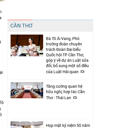
n
a
Chia sẻ
CẦN THƠ
Facebook
Bà Tô Ái Vang, Phó
i
trưởng đoàn chuyên
trách Đoàn Đại biểu
Quốc hội TP Cần Thơ,
góp ý về dự án Luật sửa
đổi, bổ sung một số điều
của Luật Hải quan
ại
c
Tăng cường quan hệ
hữu nghị, hợp tác Cần
Thơ - Thái Lan
Tô
g
có
Họp mặt kỷ niệm 50 năm