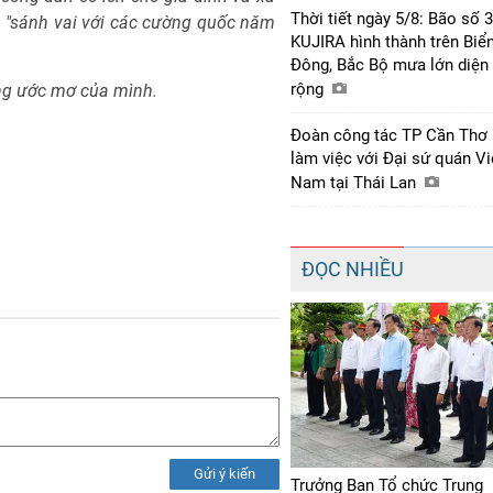
Thời tiết ngày 5/8: Bão số 3
a "sánh vai với các cường quốc năm
KUJIRA hình thành trên Biể
Đông, Bắc Bộ mưa lớn diện
rộng
ng ước mơ của mình.
Đoàn công tác TP Cần Thơ
làm việc với Đại sứ quán Vi
Nam tại Thái Lan
ĐỌC NHIỀU
Gửi ý kiến
Trưởng Ban Tổ chức Trung