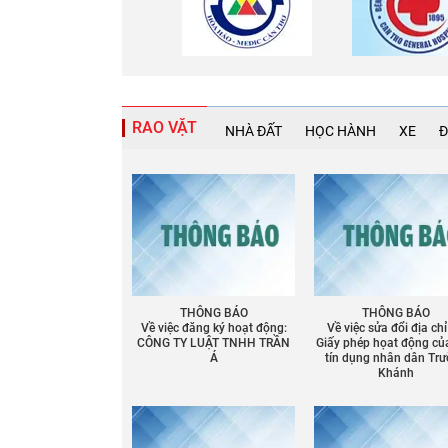
RAO VẶT
NHÀ ĐẤT
HỌC HÀNH
XE
Đ
THÔNG BÁO
THÔNG BÁO
Về việc đăng ký hoạt động:
Về việc sửa đổi địa chỉ
CÔNG TY LUẬT TNHH TRẦN
Giấy phép họat động củ
Á
tín dụng nhân dân Tr
Khánh