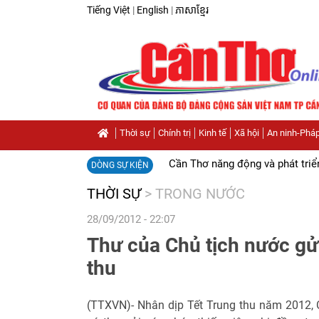
Tiếng Việt
|
English
|
ភាសាខ្មែរ
Thời sự
Chính trị
Kinh tế
Xã hội
An ninh-Pháp
Cần Thơ năng động và phát triể
DÒNG SỰ KIỆN
THỜI SỰ
>
TRONG NƯỚC
28/09/2012 - 22:07
Thư của Chủ tịch nước gửi
thu
(TTXVN)- Nhân dịp Tết Trung thu năm 2012,