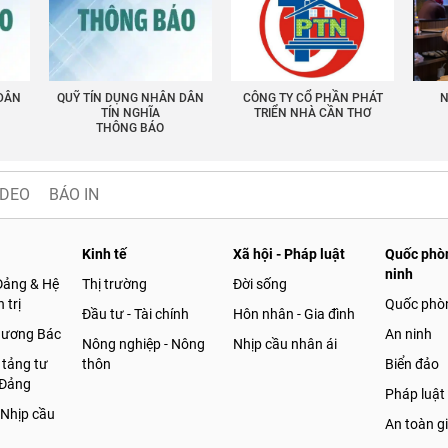
 DÂN
QUỸ TÍN DỤNG NHÂN DÂN
CÔNG TY CỔ PHẦN PHÁT
N
TÍN NGHĨA
TRIỂN NHÀ CẦN THƠ
THÔNG BÁO
IDEO
BÁO IN
Kinh tế
Xã hội - Pháp luật
Quốc phòn
ninh
Đảng & Hệ
Thị trường
Đời sống
 trị
Quốc phò
Đầu tư - Tài chính
Hôn nhân - Gia đình
gương Bác
An ninh
Nông nghiệp - Nông
Nhịp cầu nhân ái
 tảng tư
thôn
Biển đảo
 Đảng
Pháp luật
 Nhịp cầu
An toàn g