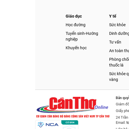
Giáo dục
Y tế
Học đường
Sức khỏe
Tuyển sinh-Hướng
Dinh dưỡn
nghiệp
Tư vấn
Khuyến học
An toàn t
Phòng chốn
thuốc lá
Sức khỏe q
vàng
Bản quy
Giám đ
Giấy ph
24 Trần 
Email:
t