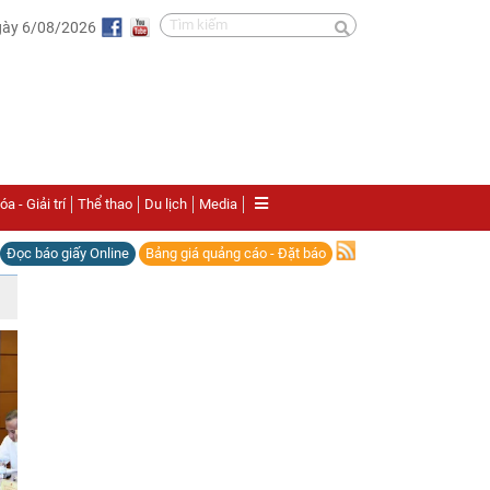
gày 6/08/2026
a - Giải trí
Thể thao
Du lịch
Media
Đọc báo giấy Online
Bảng giá quảng cáo - Đặt báo