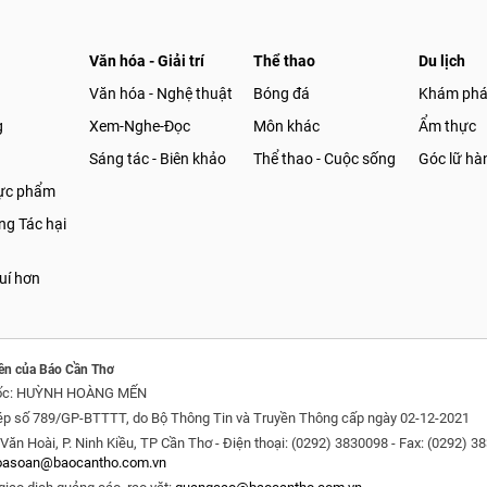
Văn hóa - Giải trí
Thể thao
Du lịch
Văn hóa - Nghệ thuật
Bóng đá
Khám ph
g
Xem-Nghe-Đọc
Môn khác
Ẩm thực
Sáng tác - Biên khảo
Thể thao - Cuộc sống
Góc lữ hà
hực phẩm
g Tác hại
uí hơn
ền của Báo Cần Thơ
ốc: HUỲNH HOÀNG MẾN
ép số 789/GP-BTTTT, do Bộ Thông Tin và Truyền Thông cấp ngày 02-12-2021
Văn Hoài, P. Ninh Kiều, TP Cần Thơ - Điện thoại: (0292) 3830098 - Fax: (0292) 3
oasoan@baocantho.com.vn