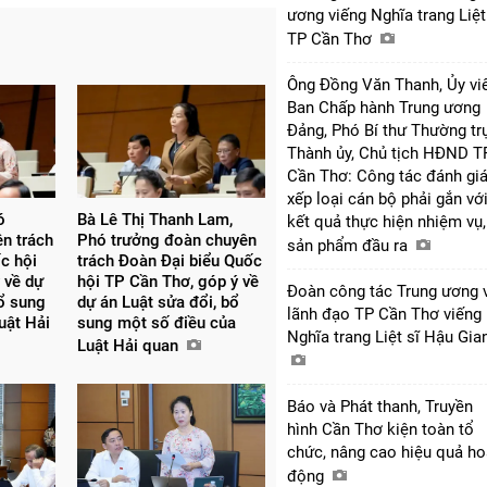
ương viếng Nghĩa trang Liệt
TP Cần Thơ
Ông Đồng Văn Thanh, Ủy vi
Ban Chấp hành Trung ương
Đảng, Phó Bí thư Thường tr
Thành ủy, Chủ tịch HĐND T
Cần Thơ: Công tác đánh giá
xếp loại cán bộ phải gắn vớ
́
Bà Lê Thị Thanh Lam,
kết quả thực hiện nhiệm vụ,
ên trách
Phó trưởng đoàn chuyên
sản phẩm đầu ra
c hội
trách Đoàn Đại biểu Quốc
 về dự
hội TP Cần Thơ, góp ý về
Đoàn công tác Trung ương 
bổ sung
dự án Luật sửa đổi, bổ
lãnh đạo TP Cần Thơ viếng
uật Hải
sung một số điều của
Nghĩa trang Liệt sĩ Hậu Gi
Luật Hải quan
Báo và Phát thanh, Truyền
hình Cần Thơ kiện toàn tổ
chức, nâng cao hiệu quả ho
động