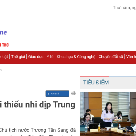
Thứ năm, n
 luật
Thế giới
Giáo dục
Y tế
Khoa học & Công nghệ
Chuyển đổi số
Văn hó
n
TIÊU ĐIỂM
 thiếu nhi dịp Trung
 Chủ tịch nước Trương Tấn Sang đã