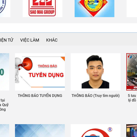
IỆN TỬ
VIỆC LÀM
KHÁC
THÔNG BÁO TUYỂN DỤNG
THÔNG BÁO (Truy tìm người)
5 lưu
 tại
lý đ
a Quỹ
ường