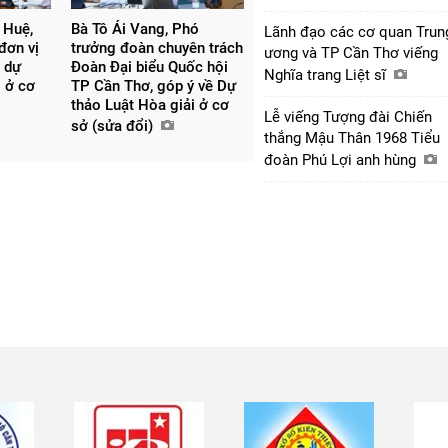
 Huệ,
Bà Tô Ái Vang, Phó
Lãnh đạo các cơ quan Trun
đơn vị
trưởng đoàn chuyên trách
ương và TP Cần Thơ viếng
 dự
Đoàn Đại biểu Quốc hội
Nghĩa trang Liệt sĩ
i ở cơ
TP Cần Thơ, góp ý về Dự
thảo Luật Hòa giải ở cơ
Lễ viếng Tượng đài Chiến
sở (sửa đổi)
thắng Mậu Thân 1968 Tiểu
đoàn Phú Lợi anh hùng