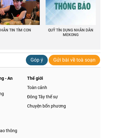
HẮN TIN TÌM CON
QUỸ TÍN DỤNG NHÂN DÂN
MEKONG
Góp ý
Gửi bài về toà soạn
g - An
Thế giới
Toàn cảnh
ng
Đông Tây thế sự
Chuyện bốn phương
iao thông