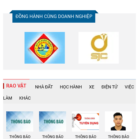
ĐỒNG HÀNH CÙNG DOANH NGHIỆP
RAO VẶT
NHÀ ĐẤT
HỌC HÀNH
XE
ĐIỆN TỬ
VIỆC
LÀM
KHÁC
THÔNG BÁO
THÔNG BÁO
THÔNG BÁO
THÔNG BÁO