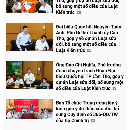
Thơ, góp ý dự án Luật sửa đổi,
bổ sung một số điều của Luật
Kiến trúc
Chia sẻ
Đại biểu Quốc hội Nguyễn Tuấn
Facebook
Anh, Phó Bí thư Thành ủy Cần
Thơ, góp ý về dự án Luật sửa
đổi, bổ sung một số điều của
Luật Kiến trúc
Ông Đào Chí Nghĩa, Phó trưởng
đoàn chuyên trách Đoàn Đại
biểu Quốc hội TP Cần Thơ, góp ý
dự án Luật sửa đổi, bổ sung một
số điều của Luật Kiến trúc
Ban Tổ chức Trung ương lấy ý
kiến góp ý dự thảo sửa đổi, bổ
sung Quy định số 366-QĐ/TW
của Bộ Chính trị