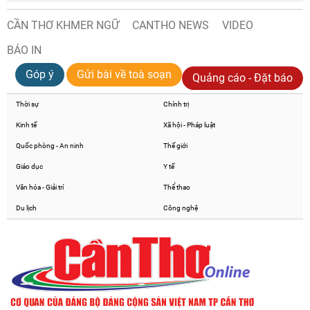
CẦN THƠ KHMER NGỮ
CANTHO NEWS
VIDEO
BÁO IN
Góp ý
Gửi bài về toà soạn
Quảng cáo - Đặt báo
Thời sự
Chính trị
Kinh tế
Xã hội - Pháp luật
Quốc phòng - An ninh
Thế giới
Giáo dục
Y tế
Văn hóa - Giải trí
Thể thao
Du lịch
Công nghệ