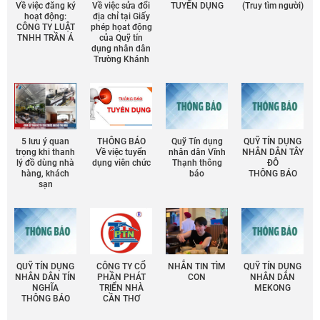
Về việc đăng ký
Về việc sửa đổi
TUYỂN DỤNG
(Truy tìm người)
hoạt động:
địa chỉ tại Giấy
CÔNG TY LUẬT
phép họat động
TNHH TRẦN Á
của Quỹ tín
dụng nhân dân
Trường Khánh
5 lưu ý quan
THÔNG BÁO
Quỹ Tín dụng
QUỸ TÍN DỤNG
trọng khi thanh
Về việc tuyển
nhân dân Vĩnh
NHÂN DÂN TÂY
lý đồ dùng nhà
dụng viên chức
Thạnh thông
ĐÔ
hàng, khách
báo
THÔNG BÁO
sạn
QUỸ TÍN DỤNG
CÔNG TY CỔ
NHẮN TIN TÌM
QUỸ TÍN DỤNG
NHÂN DÂN TÍN
PHẦN PHÁT
CON
NHÂN DÂN
NGHĨA
TRIỂN NHÀ
MEKONG
THÔNG BÁO
CẦN THƠ