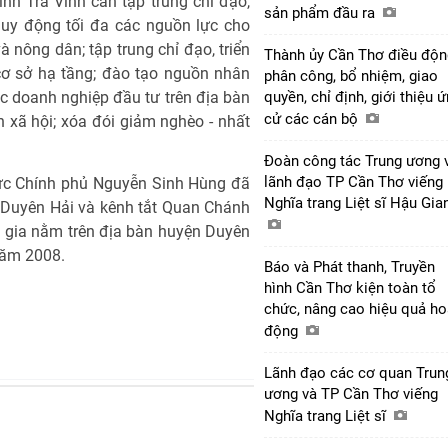
nh Trà Vinh cần tập trung chỉ đạo,
sản phẩm đầu ra
 huy động tối đa các nguồn lực cho
à nông dân; tập trung chỉ đạo, triển
Thành ủy Cần Thơ điều độn
cơ sở hạ tầng; đào tạo nguồn nhân
phân công, bổ nhiệm, giao
c doanh nghiệp đầu tư trên địa bàn
quyền, chỉ định, giới thiệu 
cử các cán bộ
oàn xã hội; xóa đói giảm nghèo - nhất
Đoàn công tác Trung ương 
lãnh đạo TP Cần Thơ viếng
rực Chính phủ Nguyễn Sinh Hùng đã
Nghĩa trang Liệt sĩ Hậu Gi
 Duyên Hải và kênh tắt Quan Chánh
c gia nằm trên địa bàn huyện Duyên
năm 2008.
Báo và Phát thanh, Truyền
hình Cần Thơ kiện toàn tổ
chức, nâng cao hiệu quả ho
động
Lãnh đạo các cơ quan Trun
ương và TP Cần Thơ viếng
Nghĩa trang Liệt sĩ