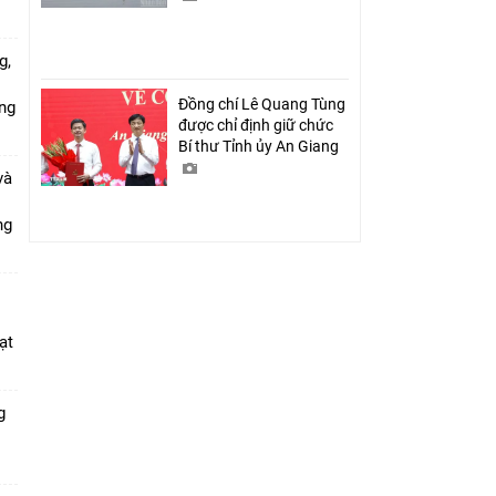
g,
Đồng chí Lê Quang Tùng
ứng
được chỉ định giữ chức
Bí thư Tỉnh ủy An Giang
và
ang
ạt
g