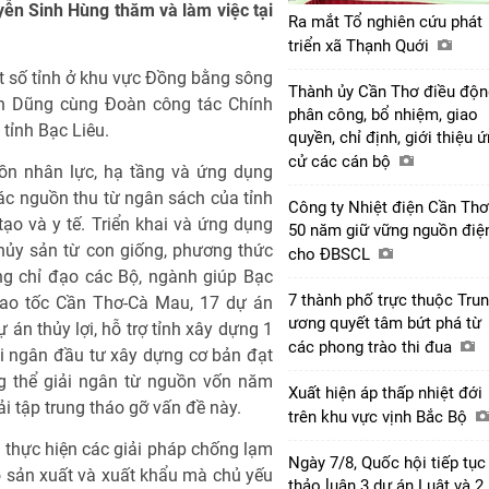
ễn Sinh Hùng thăm và làm việc tại
Ra mắt Tổ nghiên cứu phát
triển xã Thạnh Quới
ột số tỉnh ở khu vực Đồng bằng sông
Thành ủy Cần Thơ điều độn
n Dũng cùng Đoàn công tác Chính
phân công, bổ nhiệm, giao
 tỉnh Bạc Liêu.
quyền, chỉ định, giới thiệu 
cử các cán bộ
uồn nhân lực, hạ tầng và ứng dụng
ác nguồn thu từ ngân sách của tỉnh
Công ty Nhiệt điện Cần Thơ
ạo và y tế. Triển khai và ứng dụng
50 năm giữ vững nguồn điệ
thủy sản từ con giống, phương thức
cho ĐBSCL
ng chỉ đạo các Bộ, ngành giúp Bạc
7 thành phố trực thuộc Tru
cao tốc Cần Thơ-Cà Mau, 17 dự án
ương quyết tâm bứt phá từ
 án thủy lợi, hỗ trợ tỉnh xây dựng 1
các phong trào thi đua
ải ngân đầu tư xây dựng cơ bản đạt
g thể giải ngân từ nguồn vốn năm
Xuất hiện áp thấp nhiệt đới
i tập trung tháo gỡ vấn đề này.
trên khu vực vịnh Bắc Bộ
c thực hiện các giải pháp chống lạm
Ngày 7/8, Quốc hội tiếp tục
o sản xuất và xuất khẩu mà chủ yếu
thảo luận 3 dự án Luật và 2