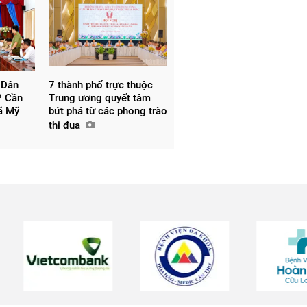
 Dân
7 thành phố trực thuộc
P Cần
Trung ương quyết tâm
xã Mỹ
bứt phá từ các phong trào
thi đua