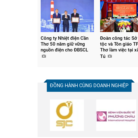
Công ty Nhiệt điện Cần
Đoàn công tác Sở
Thơ 50 năm giữ vững
tộc và Tôn giáo T
nguồn điện cho ĐBSCL
Thơ làm việc tại 
Tú
ĐỒNG HÀNH CÙNG DOANH NGHIỆP