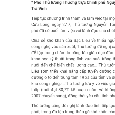
* Phó Thủ tướng Thường trực Chính phủ Nguy
Trà Vinh
Tiếp tục chương trình thăm và làm việc tại m
Cửu Long, ngày 27-7, Thủ tướng Nguyễn Tấ
phủ đã có buổi làm việc với lãnh đạo chủ chốt
Chia sẻ khó khăn của Bạc Liêu về thiếu ng
công nghệ vào sản xuất, Thủ tướng đề nghị c
để tập trung chăm lo công tác giáo dục đào t
khoa học kỹ thuật trong lĩnh vực nuôi trồng 
nuôi đến chế biến chất lượng cao... Thủ tướ
Liêu sớm triển khai nâng cấp tuyến đường 
đường ô tô đến trung tâm 19 xã của tỉnh và dự
khu công nghiệp...Thủ tướng lưu ý về việc gi
thấp (mới đạt 30,7% kế hoạch năm và khôn
2007 chuyển sang), đồng thời yêu cầu tỉnh phả
Thủ tướng cũng đề nghị lãnh đạo tỉnh tiếp tụ
phát, trong đó tập trung tháo gỡ khó khăn ch