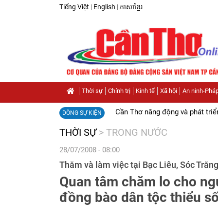
Tiếng Việt
|
English
|
ភាសាខ្មែរ
Thời sự
Chính trị
Kinh tế
Xã hội
An ninh-Pháp
Cần Thơ năng động và phát triể
DÒNG SỰ KIỆN
THỜI SỰ
>
TRONG NƯỚC
28/07/2008 - 08:00
Thăm và làm việc tại Bạc Liêu, Sóc Trăn
Quan tâm chăm lo cho ngư
đồng bào dân tộc thiểu số