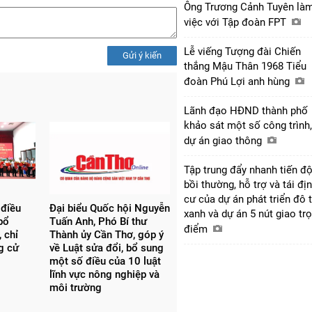
Ông Trương Cảnh Tuyên là
việc với Tập đoàn FPT
Lễ viếng Tượng đài Chiến
Gửi ý kiến
thắng Mậu Thân 1968 Tiểu
đoàn Phú Lợi anh hùng
Lãnh đạo HĐND thành phố
khảo sát một số công trình,
dự án giao thông
Tập trung đẩy nhanh tiến đ
bồi thường, hỗ trợ và tái đị
cư của dự án phát triển đô t
 điều
Đại biểu Quốc hội Nguyễn
xanh và dự án 5 nút giao tr
bổ
Tuấn Anh, Phó Bí thư
điểm
 chỉ
Thành ủy Cần Thơ, góp ý
ng cử
về Luật sửa đổi, bổ sung
một số điều của 10 luật
lĩnh vực nông nghiệp và
môi trường