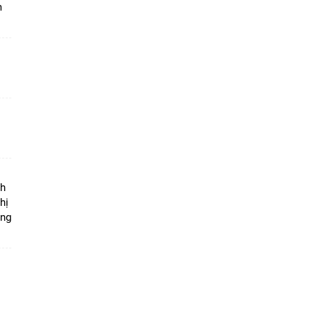
m
ộ
nh
hị
ọng