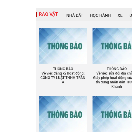
RAO VẶT
NHÀ ĐẤT
HỌC HÀNH
XE
Đ
THÔNG BÁO
THÔNG BÁO
Về việc đăng ký hoạt động:
Về việc sửa đổi địa chỉ
CÔNG TY LUẬT TNHH TRẦN
Giấy phép họat động củ
Á
tín dụng nhân dân Tr
Khánh
Chia sẻ