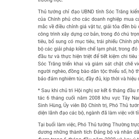
Thủ tướng chỉ đạo UBND tỉnh Sóc Trăng kiểm 
của Chính phủ cho các doanh nghiệp mua cá 
mắc về điều chỉnh giá vật tư, giải tỏa đền bù
công trình xây dựng cơ bản, trong đó chú tr
tiêu, bổ sung có mục tiêu, trái phiếu Chính 
bộ các giải pháp kiềm chế lạm phát, trong đó 
đầu tư và thực hiện triệt để tiết kiệm chi ti
Sóc Trăng triển khai và giám sát chặt chẽ vi
người nghèo, đồng bào dân tộc thiểu số, hộ t
bảo đảm nghiêm túc, đầy đủ, kịp thời và hiệu 
* Sau khi chủ trì Hội nghị sơ kết 6 tháng đầu
tác 6 tháng cuối năm 2008 khu vực Tây Na
Sinh Hùng, Ủy viên Bộ Chính trị, Phó Thủ tư
diện lãnh đạo các bộ, ngành đã làm việc với tỉ
Tại buổi làm việc, Phó Thủ tướng Thường trự
dương những thành tích Đảng bộ và nhân dân