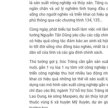
là sản xuất nông nghiệp và thủy sản. Tăng cư
ngăn chặn và xử lý nghiêm tình trạng đầu c
sống cho người nghèo và triển khai có hiệu q
phủ thông qua các chương trình 134, 135...
Cùng ngày, phát biểu tại buổi làm việc với lã
tướng Nguyễn Tấn Dũng yêu cầu các cấp chín
có hiệu quả công tác đảm bảo an sinh xã hội
lo tốt đời sống cho đồng bào nghèo, nhất là
dân số của tỉnh và các gia đình chính sách.
Thủ tướng gợi ý, Sóc Trăng cần gắn sản xu
nuôi, gắn 1 vụ lúa 1 vụ tôm với công nghiệp 
triển công nghiệp thu hút nhiều lao động như
khai có hiệu quả những lợi thế về sản xuất l
dựng các mô hình sản xuất công nghiệp gắn v
chỉ đạo các Bộ, ngành TƯ hỗ trợ Sóc Trăng k
Lao Dung, kè sông Maspero, dự án thủy lợi ph
thuộc vùng 6 xã huyện Mỹ Xuyên, dự án gia
trường học.