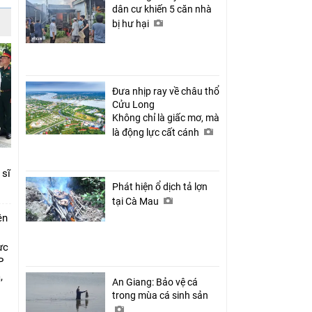
dân cư khiến 5 căn nhà
bị hư hại
Đưa nhịp ray về châu thổ
Cửu Long
Không chỉ là giấc mơ, mà
là động lực cất cánh
 sĩ
Phát hiện ổ dịch tả lợn
tại Cà Mau
ên
ực
P
,
An Giang: Bảo vệ cá
i
trong mùa cá sinh sản