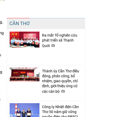
Chia sẻ
g,
CẦN THƠ
Facebook
ứng
Ra mắt Tổ nghiên cứu
phát triển xã Thạnh
Quới
n
Thành ủy Cần Thơ điều
ng
động, phân công, bổ
nhiệm, giao quyền, chỉ
định, giới thiệu ứng cử
các cán bộ
Công ty Nhiệt điện Cần
Thơ 50 năm giữ vững
nguồn điện cho ĐBSCL