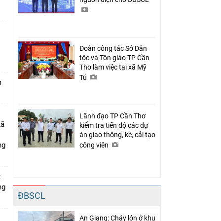
Đoàn công tác Sở Dân
n
tộc và Tôn giáo TP Cần
Thơ làm việc tại xã Mỹ
Tú
m
Lãnh đạo TP Cần Thơ
xã
kiểm tra tiến độ các dự
án giao thông, kè, cải tạo
ng
công viên
t
ng
ĐBSCL
An Giang: Cháy lớn ở khu