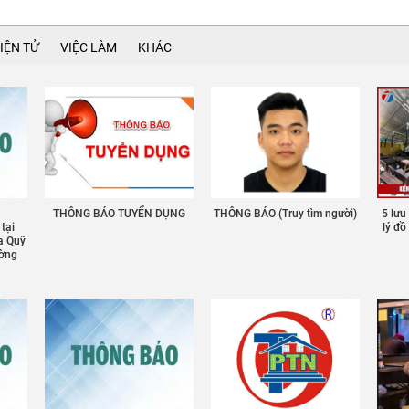
IỆN TỬ
VIỆC LÀM
KHÁC
THÔNG BÁO TUYỂN DỤNG
THÔNG BÁO (Truy tìm người)
5 lưu
 tại
lý đ
a Quỹ
ường