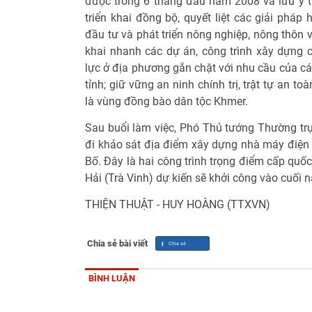
được trong 6 tháng đầu năm 2008 và lưu ý tỉ
triển khai đồng bộ, quyết liệt các giải pháp
đầu tư và phát triển nông nghiệp, nông thôn v
khai nhanh các dự án, công trình xây dựng 
lực ở địa phương gắn chặt với nhu cầu của cá
tỉnh; giữ vững an ninh chính trị, trật tự an t
là vùng đồng bào dân tộc Khmer.
Sau buổi làm việc, Phó Thủ tướng Thường t
đi khảo sát địa điểm xây dựng nhà máy điện
Bố. Đây là hai công trình trọng điểm cấp quố
Hải (Trà Vinh) dự kiến sẽ khởi công vào cuối 
THIỆN THUẬT - HUY HOÀNG (TTXVN)
Chia sẻ bài viết
BÌNH LUẬN