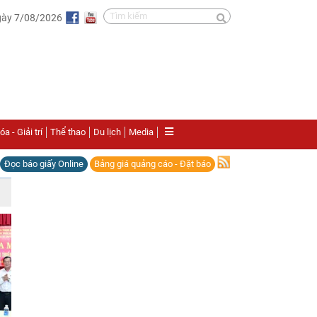
gày 7/08/2026
a - Giải trí
Thể thao
Du lịch
Media
Đọc báo giấy Online
Bảng giá quảng cáo - Đặt báo