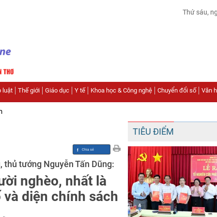
Thứ sáu, n
 luật
Thế giới
Giáo dục
Y tế
Khoa học & Công nghệ
Chuyển đổi số
Văn hó
n
TIÊU ĐIỂM
g, thủ tướng Nguyễn Tấn Dũng:
ời nghèo, nhất là
 và diện chính sách