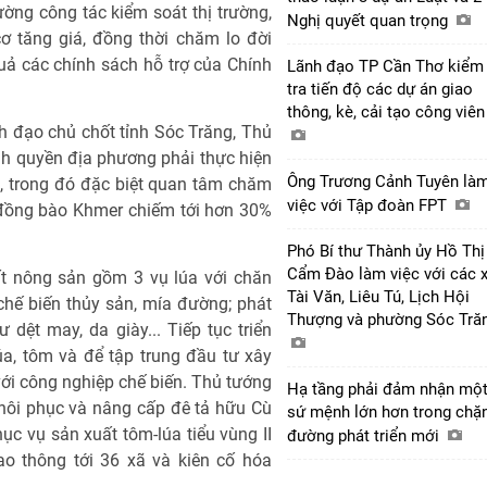
ờng công tác kiểm soát thị trường,
Nghị quyết quan trọng
ơ tăng giá, đồng thời chăm lo đời
uả các chính sách hỗ trợ của Chính
Lãnh đạo TP Cần Thơ kiểm
tra tiến độ các dự án giao
thông, kè, cải tạo công viê
nh đạo chủ chốt tỉnh Sóc Trăng, Thủ
h quyền địa phương phải thực hiện
Ông Trương Cảnh Tuyên là
, trong đó đặc biệt quan tâm chăm
việc với Tập đoàn FPT
 đồng bào Khmer chiếm tới hơn 30%
Phó Bí thư Thành ủy Hồ Thị
Cẩm Đào làm việc với các 
ất nông sản gồm 3 vụ lúa với chăn
Tài Văn, Liêu Tú, Lịch Hội
chế biến thủy sản, mía đường; phát
Thượng và phường Sóc Tră
 dệt may, da giày... Tiếp tục triển
úa, tôm và để tập trung đầu tư xây
ới công nghiệp chế biến. Thủ tướng
Hạ tầng phải đảm nhận mộ
hôi phục và nâng cấp đê tả hữu Cù
sứ mệnh lớn hơn trong chặ
ục vụ sản xuất tôm-lúa tiểu vùng II
đường phát triển mới
o thông tới 36 xã và kiên cố hóa