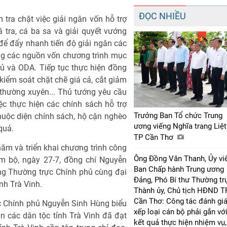
ĐỌC NHIỀU
tra chặt việc giải ngân vốn hỗ trợ
tra, cá ba sa và giải quyết vướng
 để đẩy nhanh tiến độ giải ngân các
ọng các nguồn vốn chương trình mục
phủ và ODA. Tiếp tục thực hiện đồng
kiểm soát chặt chẽ giá cả, cắt giảm
êu thường xuyên... Thủ tướng yêu cầu
ệc thực hiện các chính sách hỗ trợ
Trưởng Ban Tổ chức Trung
huộc diện chính sách, hộ cận nghèo
ương viếng Nghĩa trang Liệt
quả.
TP Cần Thơ
 năm và triển khai chương trình công
Ông Đồng Văn Thanh, Ủy vi
m bộ, ngày 27-7, đồng chí Nguyễn
Ban Chấp hành Trung ương
ớng Thường trực Chính phủ cùng đại
Đảng, Phó Bí thư Thường tr
nh Trà Vinh.
Thành ủy, Chủ tịch HĐND T
Cần Thơ: Công tác đánh giá
c Chính phủ Nguyễn Sinh Hùng biểu
xếp loại cán bộ phải gắn vớ
 các dân tộc tỉnh Trà Vinh đã đạt
kết quả thực hiện nhiệm vụ,