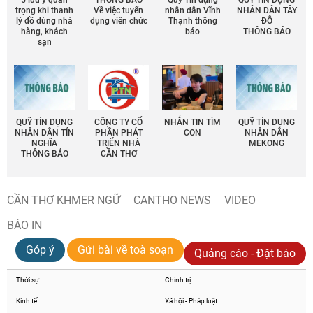
trọng khi thanh
Về việc tuyển
nhân dân Vĩnh
NHÂN DÂN TÂY
lý đồ dùng nhà
dụng viên chức
Thạnh thông
ĐÔ
hàng, khách
báo
THÔNG BÁO
sạn
QUỸ TÍN DỤNG
CÔNG TY CỔ
NHẮN TIN TÌM
QUỸ TÍN DỤNG
NHÂN DÂN TÍN
PHẦN PHÁT
CON
NHÂN DÂN
NGHĨA
TRIỂN NHÀ
MEKONG
THÔNG BÁO
CẦN THƠ
CẦN THƠ KHMER NGỮ
CANTHO NEWS
VIDEO
BÁO IN
Góp ý
Gửi bài về toà soạn
Quảng cáo - Đặt báo
Thời sự
Chính trị
Kinh tế
Xã hội - Pháp luật