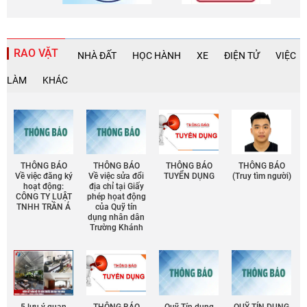
RAO VẶT
NHÀ ĐẤT
HỌC HÀNH
XE
ĐIỆN TỬ
VIỆC
LÀM
KHÁC
THÔNG BÁO
THÔNG BÁO
THÔNG BÁO
THÔNG BÁO
Về việc đăng ký
Về việc sửa đổi
TUYỂN DỤNG
(Truy tìm người)
hoạt động:
địa chỉ tại Giấy
CÔNG TY LUẬT
phép họat động
TNHH TRẦN Á
của Quỹ tín
dụng nhân dân
Trường Khánh
5 lưu ý quan
THÔNG BÁO
Quỹ Tín dụng
QUỸ TÍN DỤNG