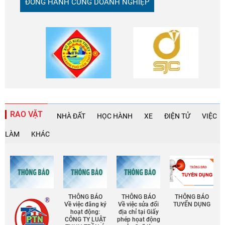
ĐỒNG HÀNH CÙNG DOANH NGHIỆP
RAO VẶT
NHÀ ĐẤT
HỌC HÀNH
XE
ĐIỆN TỬ
VIỆC
LÀM
KHÁC
THÔNG BÁO
THÔNG BÁO
THÔNG BÁO
Về việc đăng ký
Về việc sửa đổi
TUYỂN DỤNG
hoạt động:
địa chỉ tại Giấy
CÔNG TY LUẬT
phép họat động