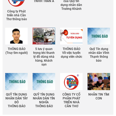
TNHH TRẦN Á
của Quỹ tín
dụng nhân dân
Trường Khánh
Công ty Phát
triển nhà Cần
Thơ thông báo
THÔNG BÁO
5 lưu ý quan
THÔNG BÁO
Quỹ Tín dụng
(Truy tìm người)
trọng khi thanh
Về việc tuyển
nhân dân Vĩnh
lý đồ dùng nhà
dụng viên chức
Thạnh thông
hàng, khách
báo
sạn
QUỸ TÍN DỤNG
QUỸ TÍN DỤNG
CÔNG TY CỔ
NHẮN TIN TÌM
NHÂN DÂN TÂY
NHÂN DÂN TÍN
PHẦN PHÁT
CON
ĐÔ
NGHĨA
TRIỂN NHÀ
THÔNG BÁO
THÔNG BÁO
CẦN THƠ