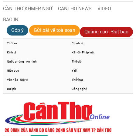
CẦN THƠ KHMER NGỮ
CANTHO NEWS
VIDEO
BÁO IN
Góp ý
Gửi bài về toà soạn
Quảng cáo - Đặt báo
Thời sự
Chính trị
Kinh tế
Xã hội - Pháp luật
Quốc phòng - An ninh
Thế giới
Giáo dục
Y tế
Văn hóa - Giải trí
Thể thao
Du lịch
Công nghệ