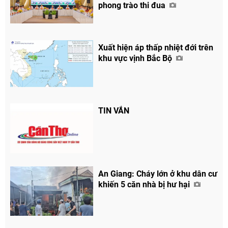
phong trào thi đua
Xuất hiện áp thấp nhiệt đới trên
khu vực vịnh Bắc Bộ
TIN VẮN
An Giang: Cháy lớn ở khu dân cư
Chia sẻ
khiến 5 căn nhà bị hư hại
Facebook