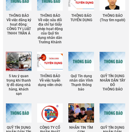
THÔNG BÁO
THÔNG BÁO
THÔNG BÁO
THÔNG BÁO
Về việc đăng ký
Về việc sửa đổi
TUYỂN DỤNG
(Truy tìm người)
hoạt động:
địa chỉ tại Giấy
CÔNG TY LUẬT
phép họat động
TNHH TRẦN Á
của Quỹ tín
dụng nhân dân
Trường Khánh
5 lưu ý quan
THÔNG BÁO
Quỹ Tín dụng
QUỸ TÍN DỤNG
trọng khi thanh
Về việc tuyển
nhân dân Vĩnh
NHÂN DÂN TÂY
lý đồ dùng nhà
dụng viên chức
Thạnh thông
ĐÔ
hàng, khách
báo
THÔNG BÁO
sạn
QUỸ TÍN DỤNG
CÔNG TY CỔ
NHẮN TIN TÌM
QUỸ TÍN DỤNG