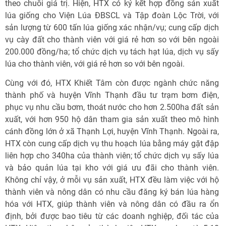
theo chuỗi giá trị. Hiện, HTX có ký kết hợp đồng sản xuất
lúa giống cho Viện Lúa ĐBSCL và Tập đoàn Lộc Trời, với
sản lượng từ 600 tấn lúa giống xác nhận/vụ; cung cấp dịch
vụ cày đất cho thành viên với giá rẻ hơn so với bên ngoài
200.000 đồng/ha; tổ chức dịch vụ tách hạt lúa, dịch vụ sấy
lúa cho thành viên, với giá rẻ hơn so với bên ngoài.
Cùng với đó, HTX Khiết Tâm còn được ngành chức năng
thành phố và huyện Vĩnh Thạnh đầu tư trạm bơm điện,
phục vụ nhu cầu bơm, thoát nước cho hơn 2.500ha đất sản
xuất, với hơn 950 hộ dân tham gia sản xuất theo mô hình
cánh đồng lớn ở xã Thạnh Lợi, huyện Vĩnh Thạnh. Ngoài ra,
HTX còn cung cấp dịch vụ thu hoạch lúa bằng máy gặt đập
liên hợp cho 340ha của thành viên; tổ chức dịch vụ sấy lúa
và bảo quản lúa tại kho với giá ưu đãi cho thành viên.
Không chỉ vậy, ở mỗi vụ sản xuất, HTX đều làm việc với hộ
thành viên và nông dân có nhu cầu đăng ký bán lúa hàng
hóa với HTX, giúp thành viên và nông dân có đầu ra ổn
định, bởi được bao tiêu từ các doanh nghiệp, đối tác của