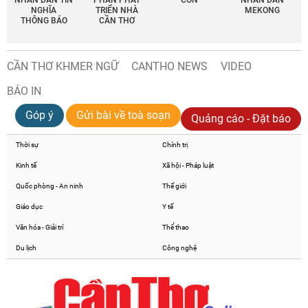
NHÂN DÂN TÍN
PHẦN PHÁT
CON
NHÂN DÂN
NGHĨA
TRIỂN NHÀ
MEKONG
THÔNG BÁO
CẦN THƠ
CẦN THƠ KHMER NGỮ
CANTHO NEWS
VIDEO
BÁO IN
Góp ý
Gửi bài về toà soạn
Quảng cáo - Đặt báo
Thời sự
Chính trị
Kinh tế
Xã hội - Pháp luật
Quốc phòng - An ninh
Thế giới
Giáo dục
Y tế
Văn hóa - Giải trí
Thể thao
Du lịch
Công nghệ