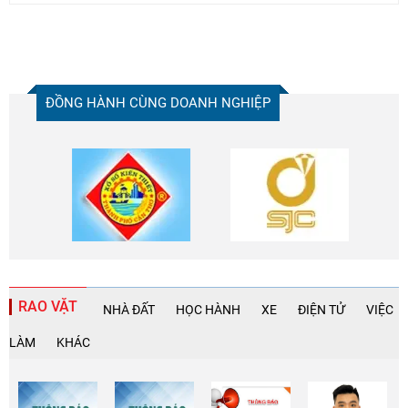
ĐỒNG HÀNH CÙNG DOANH NGHIỆP
RAO VẶT
NHÀ ĐẤT
HỌC HÀNH
XE
ĐIỆN TỬ
VIỆC
LÀM
KHÁC