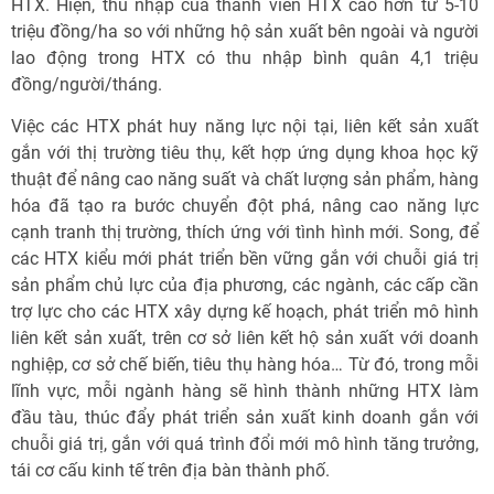
HTX. Hiện, thu nhập của thành viên HTX cao hơn từ 5-10
triệu đồng/ha so với những hộ sản xuất bên ngoài và người
lao động trong HTX có thu nhập bình quân 4,1 triệu
đồng/người/tháng.
Việc các HTX phát huy năng lực nội tại, liên kết sản xuất
gắn với thị trường tiêu thụ, kết hợp ứng dụng khoa học kỹ
thuật để nâng cao năng suất và chất lượng sản phẩm, hàng
hóa đã tạo ra bước chuyển đột phá, nâng cao năng lực
cạnh tranh thị trường, thích ứng với tình hình mới. Song, để
các HTX kiểu mới phát triển bền vững gắn với chuỗi giá trị
sản phẩm chủ lực của địa phương, các ngành, các cấp cần
trợ lực cho các HTX xây dựng kế hoạch, phát triển mô hình
liên kết sản xuất, trên cơ sở liên kết hộ sản xuất với doanh
nghiệp, cơ sở chế biến, tiêu thụ hàng hóa… Từ đó, trong mỗi
lĩnh vực, mỗi ngành hàng sẽ hình thành những HTX làm
đầu tàu, thúc đẩy phát triển sản xuất kinh doanh gắn với
chuỗi giá trị, gắn với quá trình đổi mới mô hình tăng trưởng,
tái cơ cấu kinh tế trên địa bàn thành phố.