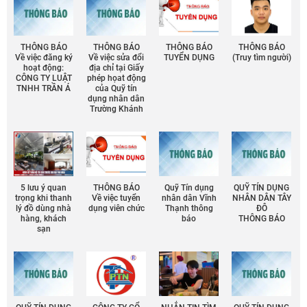
THÔNG BÁO
THÔNG BÁO
THÔNG BÁO
THÔNG BÁO
Về việc đăng ký
Về việc sửa đổi
TUYỂN DỤNG
(Truy tìm người)
hoạt động:
địa chỉ tại Giấy
CÔNG TY LUẬT
phép họat động
TNHH TRẦN Á
của Quỹ tín
dụng nhân dân
Trường Khánh
5 lưu ý quan
THÔNG BÁO
Quỹ Tín dụng
QUỸ TÍN DỤNG
trọng khi thanh
Về việc tuyển
nhân dân Vĩnh
NHÂN DÂN TÂY
lý đồ dùng nhà
dụng viên chức
Thạnh thông
ĐÔ
hàng, khách
báo
THÔNG BÁO
sạn