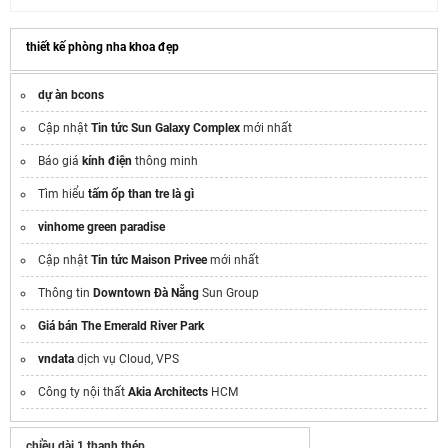
thiết kế phòng nha khoa đẹp​
dự àn bcons
Cập nhật
Tin tức Sun Galaxy Complex
mới nhất
Báo giá
kính điện
thông minh
Tìm hiểu
tấm ốp than tre là gì
vinhome green paradise
Cập nhật
Tin tức Maison Privee
mới nhất
Thông tin
Downtown Đà Nẵng
Sun Group
Giá bán The Emerald River Park
vndata
dịch vụ Cloud, VPS
Công ty nội thất
Akia Architects
HCM
chiều dài 1 thanh thép