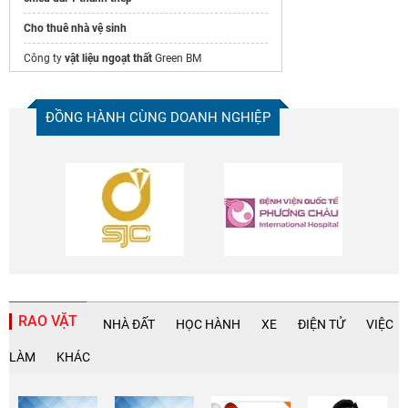
Cho thuê nhà vệ sinh
Công ty
vật liệu ngoạt thất
Green BM
Thi công
terrazzo cao cấp
giá rẻ
ĐỒNG HÀNH CÙNG DOANH NGHIỆP
Súng phun sơn tự động
Thuê xe nâng
Sản xuất
Gạch Terrazzo 30x30
uy tín
Tấm sàn grating
giá ưu đãi tại GOAT
RAO VẶT
NHÀ ĐẤT
HỌC HÀNH
XE
ĐIỆN TỬ
VIỆC
LÀM
KHÁC