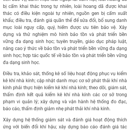
bị cấm khai thác trong tự nhiên, loài hoang dã được khai
thác có điều kiện ngoài tự nhiên, nguồn gen bị cấm xuất
khẩu; điều tra, đánh giá quần thể để sửa đổi, bổ sung danh
mục loài nguy cấp, quý, hiếm được ưu tiên bảo vệ. Xây
dựng và thử nghiệm mô hình bảo tồn và phát triển bền
vững đa dạng sinh học; tuyên truyền, giáo dục pháp luật,
nâng cao ý thức về bảo tồn và phát triển bền vững đa dạng
sinh học; hợp tác quốc tế về bảo tồn và phát triển bền vững
đa dạng sinh học.
Điều tra, khảo sát, thống kê số liệu hoạt động phục vụ kiểm
kê khí nhà kính; cập nhật danh mục cơ sở phát thải khí nhà
kính phải thực hiện kiểm kê khí nhà kính; theo dõi, giám sát,
thẩm định kết quả kiểm kê khí nhà kính các cơ sở trong
phạm vi quản lý; xây dựng và vận hành hệ thống đo đạc,
báo cáo, thẩm định giảm nhẹ phát thải khí nhà kính.
Xây dựng hệ thống giám sát và đánh giá hoạt động thích
ứng với biến đổi khí hậu; xây dựng báo cáo đánh giá tác