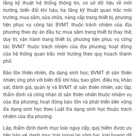
tầng kỹ thuật hệ thống thông tin, cơ sở dữ liệu về môi
trường, biến đổi khí hậu; hạ tầng kỹ thuật quan trắc môi
trường; mua sắm, sửa chữa, nâng cấp trang thiết bị, phương
tiện phục vụ công tác BVMT thuộc trách nhiệm của địa
phương theo dự án đầu tư; mua sắm trang thiết bị thay thế;
duy trì, vận hành trang thiết bị, phương tiện phục vụ công
tác BVMT thuộc trách nhiệm của địa phương; hoạt động
của hệ thống quan trắc môi trường theo quy hoạch thành
phố.
Bảo tồn thiên nhiên, đa dạng sinh học; BVMT di sản thiên
nhiên; ứng phó với biến đổi khí hậu, bao gồm: điều tra, khảo
sát, đánh giá, quản lý và BVMT di sản thiên nhiên; xác lập,
thẩm định và công nhận di sản thiên nhiên thuộc nhiệm vụ
của địa phương; hoạt động bảo tồn và phát triển bền vững
đa dạng sinh học theo Luật Đa dạng sinh học thuộc trách
nhiệm của địa phương.
Lập, thẩm định danh mục loài nguy cấp, quý, hiếm được ưu
tiên bảo vệ, danh mục loài ngoại lai xâm hại, loài hoang dã