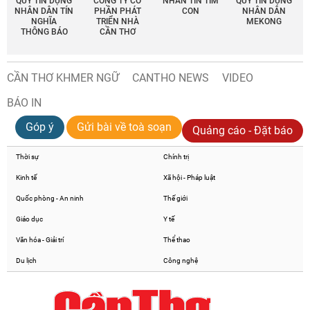
QUỸ TÍN DỤNG
CÔNG TY CỔ
NHẮN TIN TÌM
QUỸ TÍN DỤNG
NHÂN DÂN TÍN
PHẦN PHÁT
CON
NHÂN DÂN
NGHĨA
TRIỂN NHÀ
MEKONG
THÔNG BÁO
CẦN THƠ
CẦN THƠ KHMER NGỮ
CANTHO NEWS
VIDEO
BÁO IN
Góp ý
Gửi bài về toà soạn
Quảng cáo - Đặt báo
Thời sự
Chính trị
Kinh tế
Xã hội - Pháp luật
Quốc phòng - An ninh
Thế giới
Giáo dục
Y tế
Văn hóa - Giải trí
Thể thao
Du lịch
Công nghệ