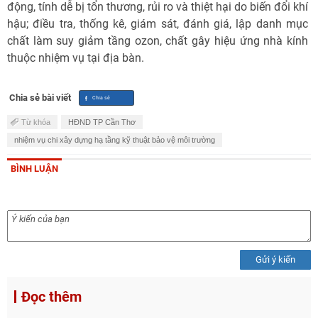
động, tính dễ bị tổn thương, rủi ro và thiệt hại do biến đổi khí
hậu; điều tra, thống kê, giám sát, đánh giá, lập danh mục
chất làm suy giảm tầng ozon, chất gây hiệu ứng nhà kính
thuộc nhiệm vụ tại địa bàn.
Chia sẻ bài viết
Từ khóa
HĐND TP Cần Thơ
nhiệm vụ chi xây dựng hạ tầng kỹ thuật bảo vệ môi trường
BÌNH LUẬN
Gửi ý kiến
Đọc thêm