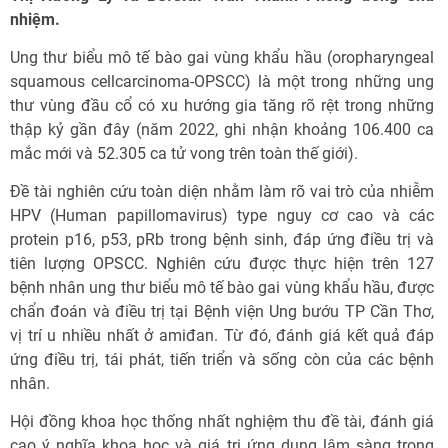
nhiệm.
Ung thư biểu mô tế bào gai vùng khẩu hầu (oropharyngeal
squamous cellcarcinoma-OPSCC) là một trong những ung
thư vùng đầu cổ có xu hướng gia tăng rõ rệt trong những
thập kỷ gần đây (năm 2022, ghi nhận khoảng 106.400 ca
mắc mới và 52.305 ca tử vong trên toàn thế giới).
Đề tài nghiên cứu toàn diện nhằm làm rõ vai trò của nhiễm
HPV (Human papillomavirus) type nguy cơ cao và các
protein p16, p53, pRb trong bệnh sinh, đáp ứng điều trị và
tiên lượng OPSCC. Nghiên cứu được thực hiện trên 127
bệnh nhân ung thư biểu mô tế bào gai vùng khẩu hầu, được
chẩn đoán và điều trị tại Bệnh viện Ung bướu TP Cần Thơ,
vị trí u nhiều nhất ở amiđan. Từ đó, đánh giá kết quả đáp
ứng điều trị, tái phát, tiến triển và sống còn của các bệnh
nhân.
Hội đồng khoa học thống nhất nghiệm thu đề tài, đánh giá
cao ý nghĩa khoa học và giá trị ứng dụng lâm sàng trong