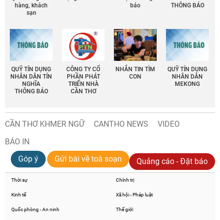
hàng, khách
báo
THÔNG BÁO
sạn
QUỸ TÍN DỤNG
CÔNG TY CỔ
NHẮN TIN TÌM
QUỸ TÍN DỤNG
NHÂN DÂN TÍN
PHẦN PHÁT
CON
NHÂN DÂN
NGHĨA
TRIỂN NHÀ
MEKONG
THÔNG BÁO
CẦN THƠ
CẦN THƠ KHMER NGỮ
CANTHO NEWS
VIDEO
BÁO IN
Góp ý
Gửi bài về toà soạn
Quảng cáo - Đặt báo
Thời sự
Chính trị
Kinh tế
Xã hội - Pháp luật
Quốc phòng - An ninh
Thế giới