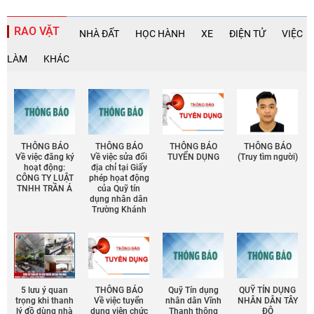
RAO VẶT
NHÀ ĐẤT
HỌC HÀNH
XE
ĐIỆN TỬ
VIỆC
LÀM
KHÁC
THÔNG BÁO
THÔNG BÁO
THÔNG BÁO
THÔNG BÁO
Về việc đăng ký
Về việc sửa đổi
TUYỂN DỤNG
(Truy tìm người)
hoạt động:
địa chỉ tại Giấy
CÔNG TY LUẬT
phép họat động
TNHH TRẦN Á
của Quỹ tín
dụng nhân dân
Trường Khánh
5 lưu ý quan
THÔNG BÁO
Quỹ Tín dụng
QUỸ TÍN DỤNG
trọng khi thanh
Về việc tuyển
nhân dân Vĩnh
NHÂN DÂN TÂY
lý đồ dùng nhà
dụng viên chức
Thạnh thông
ĐÔ